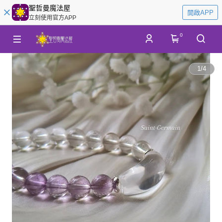
聖哲曼魔法屋
開啟APP
立刻使用官方APP
0
1
/
4