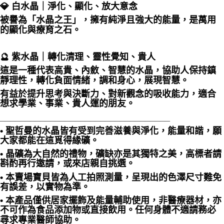
💎 白水晶｜淨化、顯化、放大意念
被譽為「水晶之王」，擁有純淨且強大的能量，是萬用
的顯化與療育之石。
🔮 紫水晶｜轉化清理、靈性覺知、貴人
這是一種代表高貴、內斂、智慧的水晶，協助人保持鎮
靜理性，轉化負面情緒，調和身心，展現智慧。
有益於提升思考與決斷力、對新觀念的吸收能力，適合
想求學業、事業、貴人運的朋友。
__________________________________
• 聖哲曼的水晶皆有受到完善滋養與淨化，能量和諧，願
大家都能在這覓得緣礦。
• 晶礦為大自然的禮物，礦缺亦是其獨特之美，高標者請
斟酌再行邀請，或來店親自挑選。
• 本賣場寶貝皆為人工拍照測量，呈現出的色澤尺寸難免
有誤差，以實物為準。
• 本產品僅供居家擺飾及能量輔助使用，非醫療器材，亦
不可作為食品添加物或直接飲用。任何身體不適請務必
尋求專業醫師協助。