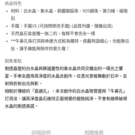
商品特色
Apple Pay
材料｜白水晶、紫水晶、銅鍍銀扁珠、925銀珠、彈力線、磁吸
扣
街口支付
手圍｜手圍15 (可詢問修改手圍) (品質均優，隨機出貨)
悠遊付
天然晶石皆是獨一無二的，每條不會完全一樣
***牛鼻孔珠打洞與串連方式較為獨特，佩戴時請細心，勿粗魯拉
ATM付款
扯，讓手鍊能夠陪伴你更久喔！
運送方式
銷售重點
全家取貨付款
剔透晶瑩的白水晶與靜謐靈性的紫水晶共同交織出的一場光之響
每筆NT$80，滿NT$3,000(含以上)免運費
宴。手串全選用高淨度的水晶去創作，任憑光穿梭舞動於石中，反
射與折射出光與影。
7-11取貨付款
相較於傳統的「直通孔」，本次創作的白水晶彎管選用「牛鼻孔」
每筆NT$80，滿NT$3,000(含以上)免運費
打洞法，讓高淨度晶石維持正面視覺的極致純淨，不會有線條破壞
賣家宅配幫您送（台灣）
水晶的剔透美感。
每筆NT$80，滿NT$3,000(含以上)免運費
郵局幫你送（離島）
詳細說明
相關推薦
每筆NT$80，滿NT$3,000(含以上)免運費