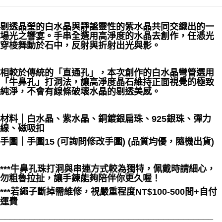
付款後門市自取
剔透晶瑩的白水晶與靜謐靈性的紫水晶共同交織出的一
免運費
場光之響宴。手串全選用高淨度的水晶去創作，任憑光
穿梭舞動於石中，反射與折射出光與影。
相較於傳統的「直通孔」，本次創作的白水晶彎管選用
「牛鼻孔」打洞法，讓高淨度晶石維持正面視覺的極致
純淨，不會有線條破壞水晶的剔透美感。
材料｜白水晶、紫水晶、銅鍍銀扁珠、925銀珠、彈力
線、磁吸扣
手圍｜手圍15 (可詢問修改手圍) (品質均優，隨機出貨)
***牛鼻孔珠打洞與串連方式較為獨特，佩戴時請細心，
勿粗魯拉扯，讓手鍊能夠陪伴你更久喔！
***若繩子斷掉需維修，視嚴重程度NT$100-500間+自付
運費
___________________________________________