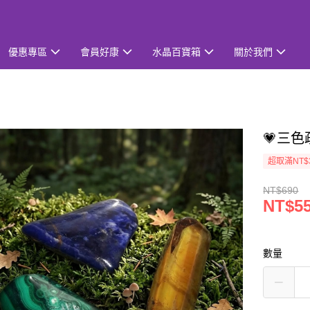
優惠專區
會員好康
水晶百寶箱
關於我們
💗三色
超取滿NT$
NT$690
NT$5
數量