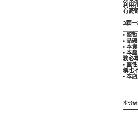
利用
有憂
____
3顆一
____
• 
• 
• 
• 
務必
• 
稱也
• 
本分類