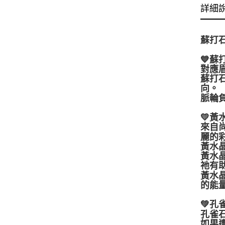
詳細
蘇打
💙蘇
對應
蘇打
向。
脈輪
💛黃
來自
麗的
黃水
黃水
祂有
黃水
的能
💚孔
孔雀
如果