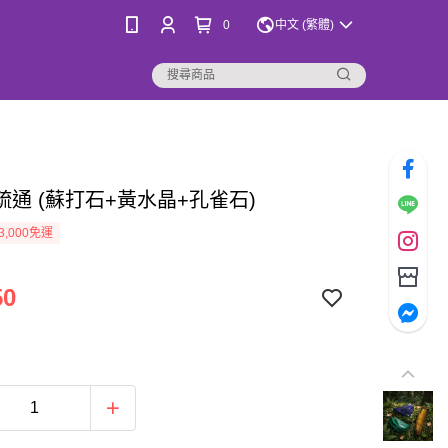
0
中文 (繁體)
疏通 (蘇打石+黃水晶+孔雀石)
3,000免運
50