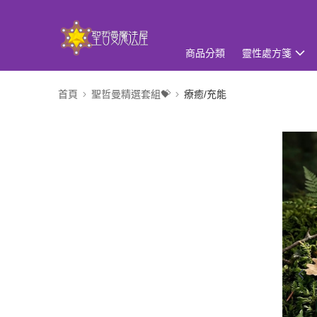
商品分類
靈性處方箋
首頁
聖哲曼精選套組💝
療癒/充能