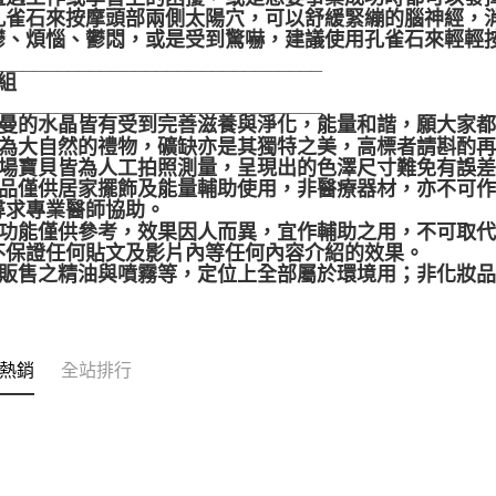
孔雀石來按摩頭部兩側太陽穴，可以舒緩緊繃的腦神經，
鬱、煩惱、鬱悶，或是受到驚嚇，建議使用孔雀石來輕輕
______________________________
組
______________________________
聖哲曼的水晶皆有受到完善滋養與淨化，能量和諧，願大家
晶礦為大自然的禮物，礦缺亦是其獨特之美，高標者請斟酌
本賣場寶貝皆為人工拍照測量，呈現出的色澤尺寸難免有誤
本產品僅供居家擺飾及能量輔助使用，非醫療器材，亦不可
尋求專業醫師協助。
靈性功能僅供參考，效果因人而異，宜作輔助之用，不可取
不保證任何貼文及影片內等任何內容介紹的效果。
本店販售之精油與噴霧等，定位上全部屬於環境用；非化妝
熱銷
全站排行