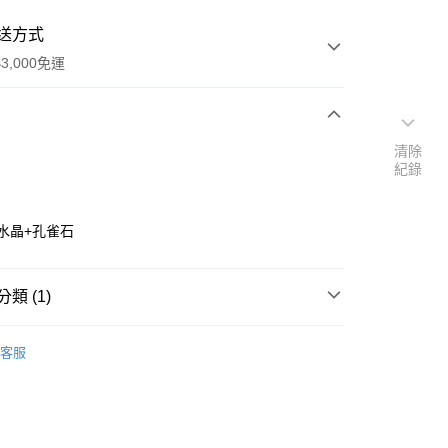
送方式
3,000免運
次付款
清除
紀錄
付款
水晶+孔雀石
類 (1)
套組💝
療癒/充能
客服