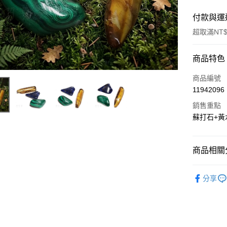
付款與運
超取滿NT$
付款方式
商品特色
信用卡一
商品編號
11942096
超商取貨
銷售重點
LINE Pay
蘇打石+黃
Apple Pay
商品相關分
街口支付
聖哲曼精選
悠遊付
分享
ATM付款
運送方式