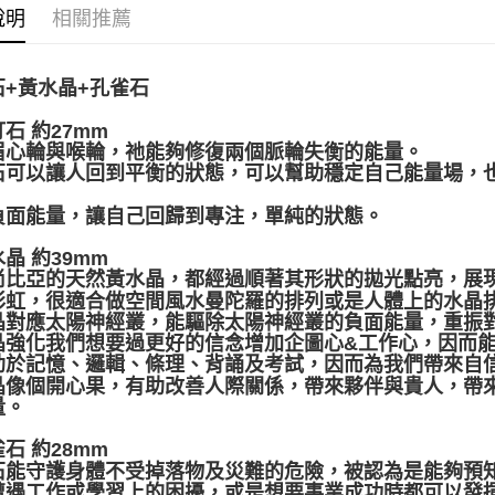
說明
相關推薦
全家取貨
每筆NT$8
石+黃水晶+孔雀石
7-11取貨
打石 約27mm
每筆NT$8
眉心輪與喉輪，祂能夠修復兩個脈輪失衡的能量。
賣家宅配
石可以讓人回到平衡的狀態，可以幫助穩定自己能量場，
每筆NT$8
負面能量，讓自己回歸到專注，單純的狀態。
郵局幫你
水晶 約39mm
每筆NT$8
尚比亞的天然黃水晶，都經過順著其形狀的拋光點亮，展
彩虹，很適合做空間風水曼陀羅的排列或是人體上的水晶
付款後門
晶對應太陽神經叢，能驅除太陽神經叢的負面能量，重振
晶強化我們想要過更好的信念增加企圖心&工作心，因而
免運費
助於記憶、邏輯、條理、背誦及考試，因而為我們帶來自
晶像個開心果，有助改善人際關係，帶來夥伴與貴人，帶
量。
雀石 約28mm
石能守護身體不受掉落物及災難的危險，被認為是能夠預
遭遇工作或學習上的困擾，或是想要事業成功時都可以發