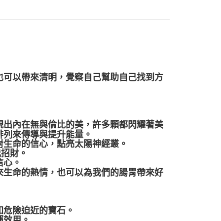
付款
0，滿NT$3,000(含以上)免運費
付款
0，滿NT$3,000(含以上)免運費
幫您送（台灣）
也可以帶來清明，覺察自己幫助自己找到方
0，滿NT$3,000(含以上)免運費
送（離島）
0，滿NT$3,000(含以上)免運費
現出內在無與倫比的美，許多顆都閃耀著美
排列來傳導與提升能量。
市自取
對生命的信心，點亮太陽神經叢。
能招財。
信心。
來生命的熱情，也可以為我們的腸胃帶來好
知危險迫近的寶石。
揮效用。