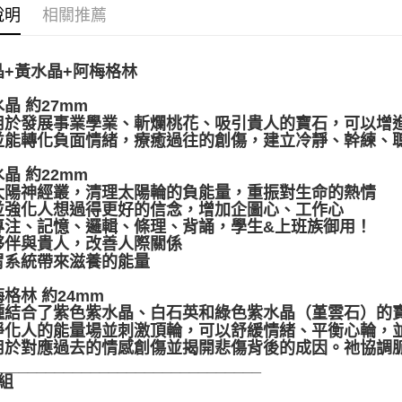
說明
相關推薦
全家取貨
每筆NT$8
晶+黃水晶+阿梅格林
7-11取貨
水晶 約27mm
每筆NT$8
用於發展事業學業、斬爛桃花、吸引貴人的寶石，可以增
賣家宅配
並能轉化負面情緒，療癒過往的創傷，建立冷靜、幹練、
每筆NT$8
水晶 約22mm
太陽神經叢，清理太陽輪的負能量，重振對生命的熱情
郵局幫你
並強化人想過得更好的信念，增加企圖心、工作心
每筆NT$8
專注、記憶、邏輯、條理、背誦，學生&上班族御用！
夥伴與貴人，改善人際關係
付款後門
胃系統帶來滋養的能量
免運費
梅格林 約24mm
種結合了紫色紫水晶、白石英和綠色紫水晶（堇雲石）的
淨化人的能量場並刺激頂輪，可以舒緩情緒、平衡心輪，
用於對應過去的情感創傷並揭開悲傷背後的成因。祂協調
______________________________
組
______________________________