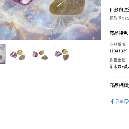
付款與運
超取滿NT$
付款方式
商品特色
信用卡一
商品編號
11941339
超商取貨
銷售重點
LINE Pay
紫水晶+黃
Apple Pay
商品相關分
街口支付
聖哲曼精選
悠遊付
分享
ATM付款
運送方式