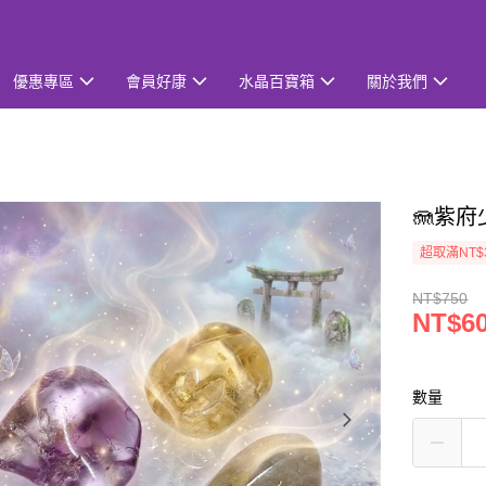
優惠專區
會員好康
水晶百寶箱
關於我們
🪼紫府
超取滿NT$
NT$750
NT$6
數量