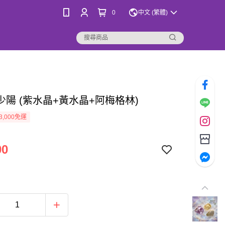
0
中文 (繁體)
少陽 (紫水晶+黃水晶+阿梅格林)
3,000免運
00