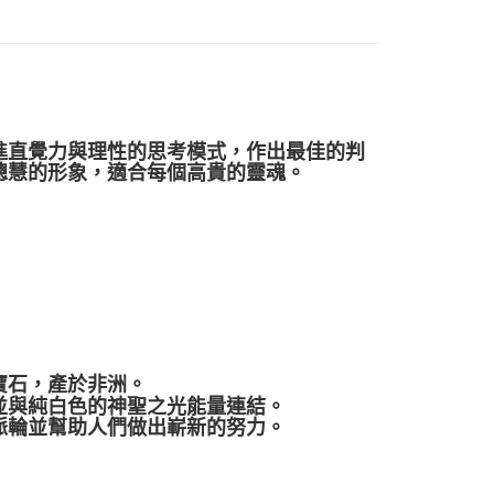
付款
0，滿NT$3,000(含以上)免運費
付款
0，滿NT$3,000(含以上)免運費
進直覺力與理性的思考模式，作出最佳的判
幫您送（台灣）
聰慧的形象，適合每個高貴的靈魂。
0，滿NT$3,000(含以上)免運費
送（離島）
0，滿NT$3,000(含以上)免運費
市自取
寶石，產於非洲。
並與純白色的神聖之光能量連結。
脈輪並幫助人們做出嶄新的努力。