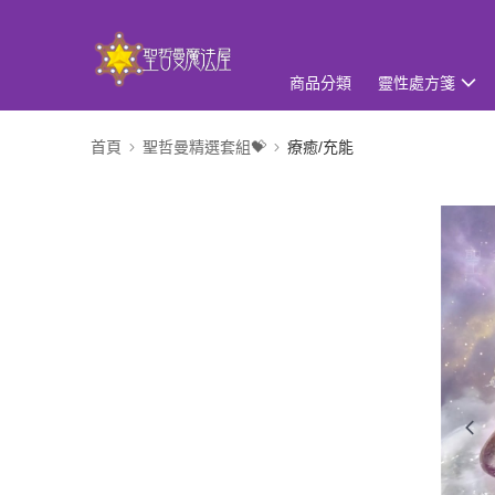
商品分類
靈性處方箋
首頁
聖哲曼精選套組💝
療癒/充能