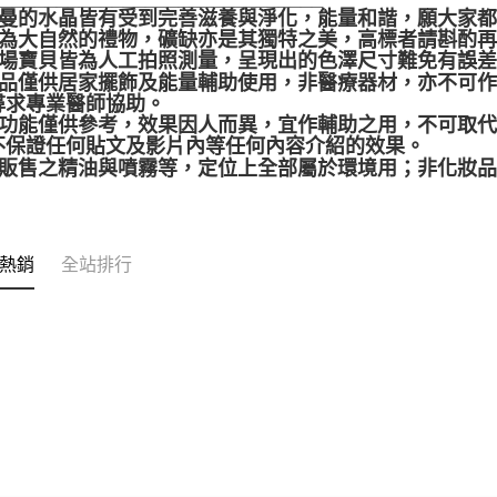
聖哲曼的水晶皆有受到完善滋養與淨化，能量和諧，願大家
晶礦為大自然的禮物，礦缺亦是其獨特之美，高標者請斟酌
本賣場寶貝皆為人工拍照測量，呈現出的色澤尺寸難免有誤
本產品僅供居家擺飾及能量輔助使用，非醫療器材，亦不可
尋求專業醫師協助。
靈性功能僅供參考，效果因人而異，宜作輔助之用，不可取
不保證任何貼文及影片內等任何內容介紹的效果。
本店販售之精油與噴霧等，定位上全部屬於環境用；非化妝
熱銷
全站排行