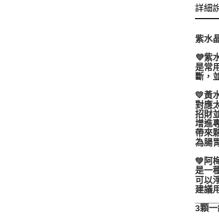
詳細
紫水
💜紫
是常
斷，
💛黃
對應
招財
增進
帶來
為腸
💚阿
是一
可以
建議
____
3顆一
____