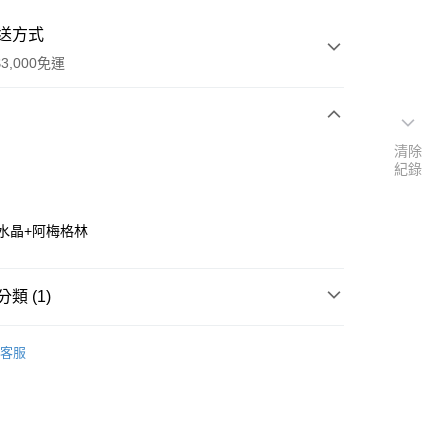
送方式
3,000免運
次付款
清除
紀錄
付款
水晶+阿梅格林
類 (1)
套組💝
療癒/充能
客服