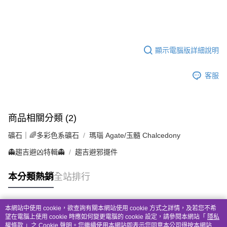
顯示電腦版詳細說明
客服
商品相關分類 (2)
礦石｜🌈多彩色系礦石
瑪瑙 Agate/玉髓 Chalcedony
👻趨吉避凶特輯👻
趨吉避邪擺件
本分類熱銷
全站排行
本網站中使用 cookie，欲查詢有關本網站使用 cookie 方式之詳情，及若您不希
熱門標籤
望在電腦上使用 cookie 時應如何變更電腦的 cookie 設定，請參閱本網站「
隱私
權條款
」之 Cookie 聲明。您繼續使用本網站即表示您同意本公司得按本網站使