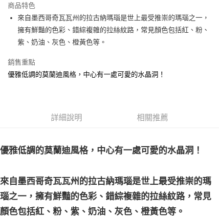
商品特色
Apple Pay
來自墨西哥奇瓦瓦州的拉古納瑪瑙是世上最受推崇的瑪瑙之一，
擁有鮮豔的色彩、錯綜複雜的拉絲紋路，常見顏色包括紅、粉、
街口支付
紫、奶油、灰色、橙黃色等。
悠遊付
銷售重點
ATM付款
優雅低調的莫蘭迪風格，中心有一處可愛的水晶洞！
運送方式
全家取貨付款
詳細說明
相關推薦
每筆NT$80，滿NT$3,000(含以上)免運費
7-11取貨付款
優雅低調的莫蘭迪風格，中心有一處可愛的水晶洞！
每筆NT$80，滿NT$3,000(含以上)免運費
賣家宅配幫您送（台灣）
來自墨西哥奇瓦瓦州的拉古納瑪瑙是世上最受推崇的瑪
每筆NT$80，滿NT$3,000(含以上)免運費
瑙之一，擁有鮮豔的色彩、錯綜複雜的拉絲紋路，常見
郵局幫你送（離島）
顏色包括紅、粉、紫、奶油、灰色、橙黃色等。
每筆NT$80，滿NT$3,000(含以上)免運費