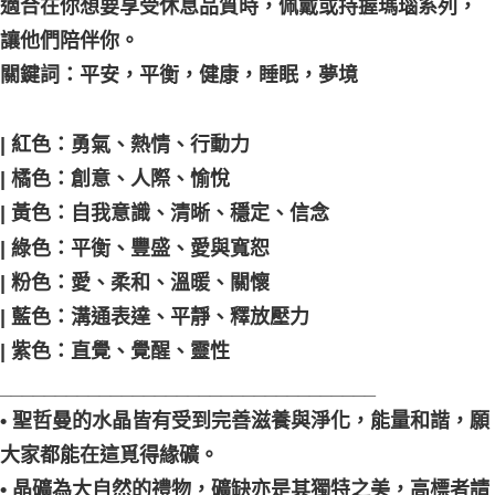
適合在你想要享受休息品質時，佩戴或持握瑪瑙系列，
讓他們陪伴你。
關鍵詞：平安，平衡，健康，睡眠，夢境
| 紅色：勇氣、熱情、行動力
| 橘色：創意、人際、愉悅
| 黃色：自我意識、清晰、穩定、信念
| 綠色：平衡、豐盛、愛與寬恕
| 粉色：愛、柔和、溫暖、關懷
| 藍色：溝通表達、平靜、釋放壓力
| 紫色：直覺、覺醒、靈性
__________________________________
• 聖哲曼的水晶皆有受到完善滋養與淨化，能量和諧，願
大家都能在這覓得緣礦。
• 晶礦為大自然的禮物，礦缺亦是其獨特之美，高標者請