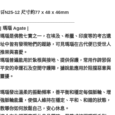
付款後門市自取
🛒N25-12 尺寸約77 x 48 x 46mm
免運費
_____________________________
| 瑪瑙 Agate |
瑪瑙是佛教七寶之一，在埃及、希臘、印度等的考古遺
址中皆有發現牠們的蹤跡，可見瑪瑙在古代便已受世人
推崇與喜愛。
瑪瑙普遍能用於紮根與接地、提供保護，常用作辟邪保
平安的幸運石及空間守護陣，據說能應用於阻擋惡意與
靈擾。
瑪瑙發出溫柔的振動頻率，善平衡和穩定每個脈輪、增
強脈輪能量，使個人維持在穩定、平和、和諧的狀態，
教導你如何放鬆自己，安心休息。