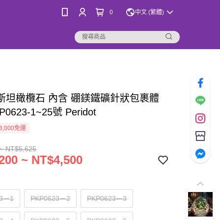
0
中文 (繁體)
基斯坦橄欖石 內含 硼鎂鐵礦針狀包裹體
0623-1~25號 Peridot
3,000免運
~ NT$5,625
200 ~ NT$4,500
23－1
PKP0623－2
PKP0623－3