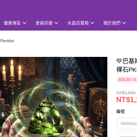
優惠專區
會員好康
水晶百寶箱
關於我們
eridot
💚巴
裸石PKP
超取滿NT$
NT$1,500 
NT$1,
編號
PKP06