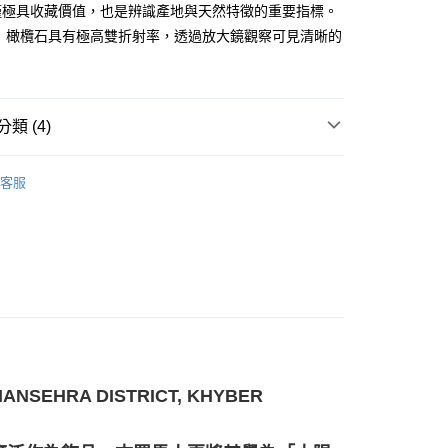
僅極具收藏價值，也是辨識產地與天然特徵的重要指標。
幫您送（台灣）
： 橄欖石具有極高雙折射率，透過放大鏡觀察可見清晰的
0，滿NT$3,000(含以上)免運費
。
送（離島）
0，滿NT$3,000(含以上)免運費
類 (4)
市自取
綠色系礦石-心輪/健康/財富/療癒
橄欖石 Peridot
客服
生日石/手帳/御守/會員卡
🎂八月｜橄欖石/尖晶石
💰
水晶礦石
斜方晶系 § 療癒
ANSEHRA DISTRICT, KHYBER