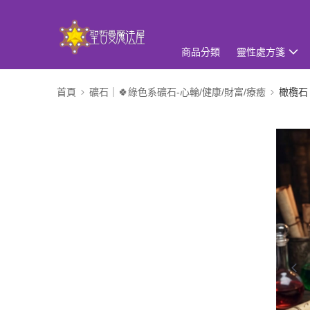
商品分類
靈性處方箋
首頁
礦石｜🍀綠色系礦石-心輪/健康/財富/療癒
橄欖石 P