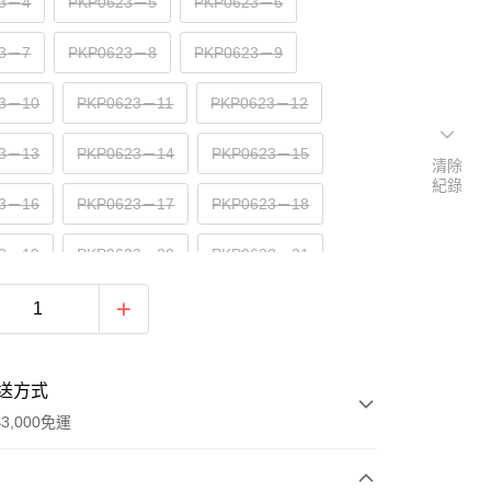
23－4
PKP0623－5
PKP0623－6
23－7
PKP0623－8
PKP0623－9
23－10
PKP0623－11
PKP0623－12
23－13
PKP0623－14
PKP0623－15
清除
紀錄
23－16
PKP0623－17
PKP0623－18
23－19
PKP0623－20
PKP0623－21
23－22
PKP0623－23
PKP0623－24
23－25
送方式
3,000免運