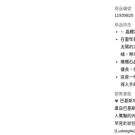
信用卡一
商品編號
11939825
超商取貨
商品特色
LINE Pay
✨ 晶
在靈性
Apple Pay
太陽的
街口支付
緒，帶
橄欖石
悠遊付
優良，
ATM付款
這是一
得入手
銷售重點
運送方式
💎 巴基
全家取貨
產自巴基斯
每筆NT$8
人驚豔的
罕見針狀
7-11取貨
(Ludw
每筆NT$8