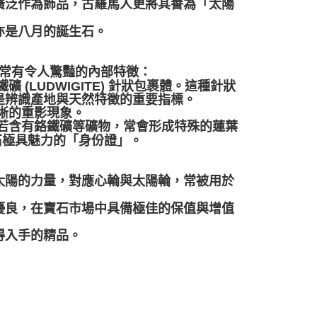
廣泛作為飾品，古羅馬人更將其譽為「太陽
亦是八月的誕生石。
境，常有令人驚豔的內部特徵：
(LUDWIGITE) 針狀包裹體。這種針狀
是辨識產地與天然特徵的重要指標。
晰的重影現象。
若含有鉻鐵礦等礦物，常會形成特殊的蓮葉
天然寶石極具魅力的「身份證」。
太陽的力量，對應心輪與太陽輪，常被用於
優良，在寶石市場中具備極佳的保值與增值
得入手的精品。