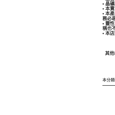
• 
• 
• 
務必
• 
稱也
• 
其他
本分類