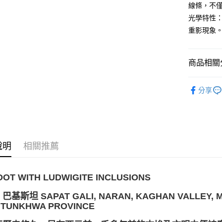
線條，不
賣家宅配
光學特性
每筆NT$8
重影現象
郵局幫你
每筆NT$8
商品相關分
付款後門
礦石｜🍀
分享
免運費
送禮｜🎁
💰開運招財
❄晶系❄
說明
相關推薦
DOT WITH LUDWIGITE INCLUSIONS
基斯坦 SAPAT GALI, NARAN, KAGHAN VALLEY, M
TUNKHWA PROVINCE