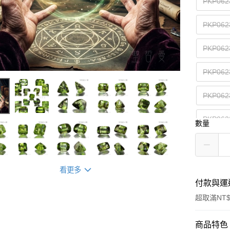
PKP06
PKP06
PKP06
PKP06
PKP06
PKP06
數量
PKP06
PKP06
看更多
付款與運
超取滿NT$
付款方式
商品特色