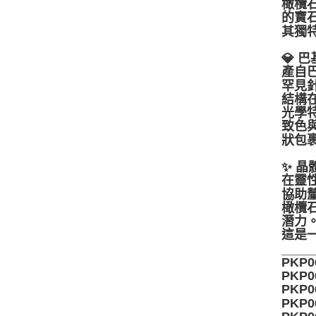
橄欖
的寶
其獨
💎 
產自巴
罕見針
結構
光學
致色
狀包裹
✨ 
在靈
協助
橄欖
潛力
這是
____
PKP0
PKP0
PKP0
PKP0