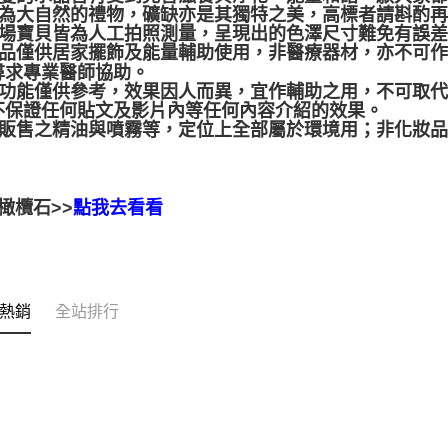
晶礦為大自然的禮物，礦缺亦是其獨特之美，高標者請斟酌
本賣場寶貝皆為人工拍照測量，呈現出的色澤尺寸難免有誤
本產品僅供居家擺飾及能量輔助使用，非醫療器材，亦不可
尋求專業醫師協助。
靈性功能僅供參考，效果因人而異，宜作輔助之用，不可取
不保證任何貼文及影片內等任何內容介紹的效果。
本店販售之精油與噴霧等，定位上全部屬於環境用；非化妝
橄欖石>>
點我去看看
熱銷
全站排行