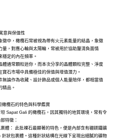
次付款
付款
體寓意與保值性
象徵中，橄欖石常被視為帶有火元素能量的結晶，象徵
力量，對應心輪與太陽輪，常被用於協助釐清負面情
來穩定的內在頻率。
晶體通常顆粒迷你，而本次分享的晶體顆粒完整、淨度
在寶石市場中具備極佳的保值與增值潛力。
件無論作為收藏、設計飾品或個人能量陪伴，都相當值
的精品。
斯坦橄欖石的特色與科學鑑賞
付款
坦 Sapat Gali 的橄欖石，因其獨特的地質環境，常有令
0，滿NT$3,000(含以上)免運費
內部特徵：
包裹體： 此批裸石最顯著的特色，便是內部含有硼鎂鐵礦
付款
igite) 針狀包裹體。這種針狀結構在光線下呈現出細膩的礦物
0，滿NT$3,000(含以上)免運費