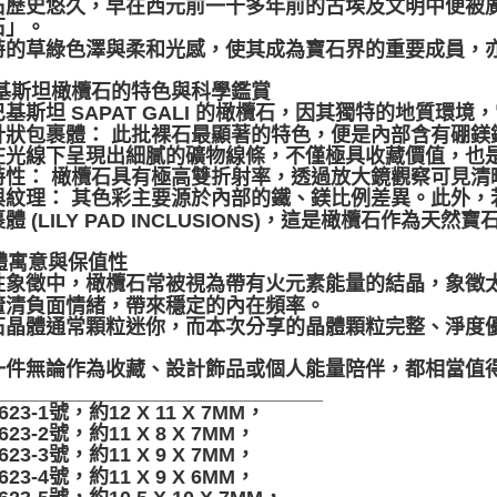
石歷史悠久，早在西元前一千多年前的古埃及文明中便被
石」。
特的草綠色澤與柔和光感，使其成為寶石界的重要成員，
巴基斯坦橄欖石的特色與科學鑑賞
基斯坦 SAPAT GALI 的橄欖石，因其獨特的地質環
狀包裹體： 此批裸石最顯著的特色，便是內部含有硼鎂鐵礦 
在光線下呈現出細膩的礦物線條，不僅極具收藏價值，也
特性： 橄欖石具有極高雙折射率，透過放大鏡觀察可見清
與紋理： 其色彩主要源於內部的鐵、鎂比例差異。此外，
體 (LILY PAD INCLUSIONS)，這是橄欖石作為
晶體寓意與保值性
性象徵中，橄欖石常被視為帶有火元素能量的結晶，象徵
釐清負面情緒，帶來穩定的內在頻率。
石晶體通常顆粒迷你，而本次分享的晶體顆粒完整、淨度
。
一件無論作為收藏、設計飾品或個人能量陪伴，都相當值
______________________________
623-1號，約12 X 11 X 7MM，
623-2號，約11 X 8 X 7MM，
623-3號，約11 X 9 X 7MM，
623-4號，約11 X 9 X 6MM，