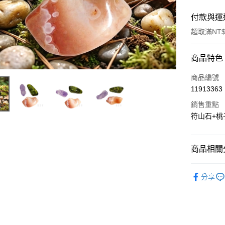
付款與運
超取滿NT$
付款方式
商品特色
信用卡一
商品編號
11913363
超商取貨
銷售重點
LINE Pay
符山石+桃
Apple Pay
商品相關分
街口支付
聖哲曼精選
悠遊付
分享
ATM付款
運送方式