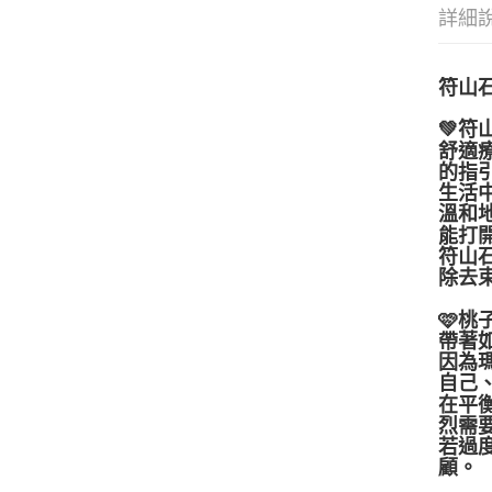
詳細
符山
💚
符山
舒適
的指
生活
溫和
能打
符山
除去
🩷
桃子
帶著
因為
自己
在平
烈需
若過
顧。