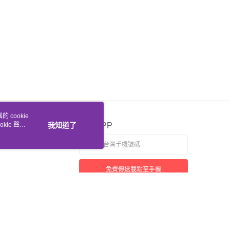
 cookie
kie 聲明
我知道了
官方APP
免費傳送載點至手機
若接到可疑電話，請洽詢165反詐騙專線
本站最佳瀏覽環境請使用 Google Chrome、Firefox 或 Edge 以上版本