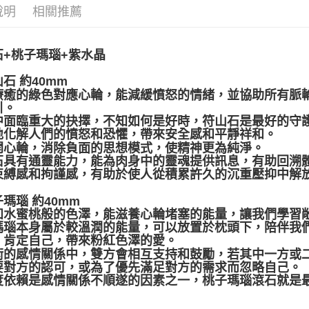
說明
相關推薦
全家取貨
每筆NT$8
石+桃子瑪瑙+紫水晶
7-11取貨
石 約40mm
每筆NT$8
療癒的綠色對應心輪，能減緩憤怒的情緒，並協助所有脈
賣家宅配
引。
中面臨重大的抉擇，不知如何是好時，符山石是最好的守
每筆NT$8
地化解人們的憤怒和恐懼，帶來安全感和平靜祥和。
開心輪，消除負面的思想模式，使精神更為純淨。
郵局幫你
石具有通靈能力，能為肉身中的靈魂提供訊息，有助回溯
每筆NT$8
束縛感和拘謹感，有助於使人從積累許久的沉重壓抑中解
付款後門
瑪瑙 約40mm
如水蜜桃般的色澤，能滋養心輪堵塞的能量，讓我們學習
免運費
瑪瑙本身屬於較溫潤的能量，可以放置於枕頭下，陪伴我
、肯定自己，帶來粉紅色澤的愛。
衡的感情關係中，雙方會相互支持和鼓勵，若其中一方或
要對方的認可，或為了優先滿足對方的需求而忽略自己。
度依賴是感情關係不順遂的因素之一，桃子瑪瑙滾石就是