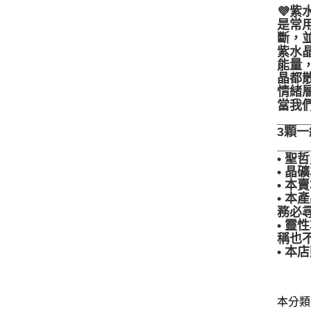
💜
紫水
是常
斷，
紫水
能量
晶都
情緒
當我
____
3顆一
____
• 
• 
• 
• 
務必
• 
稱也
• 
本分類