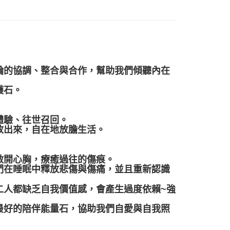
付款
0，滿NT$3,000(含以上)免運費
付款
0，滿NT$3,000(含以上)免運費
輪的協調、整合與合作，幫助我們傾聽內在
幫您送（台灣）
護石。
0，滿NT$3,000(含以上)免運費
送（離島）
體驗、往世召回。
0，滿NT$3,000(含以上)免運費
放出來，自在地放膽生活。
市自取
敞開心胸，療癒過往的傷痕。
們在睡眠中釋放悲傷與傷痛，並且重新認識
二人都缺乏自我價值感，會產生過度依賴~強
最好的陪伴能量石，協助我們自愛與自我照