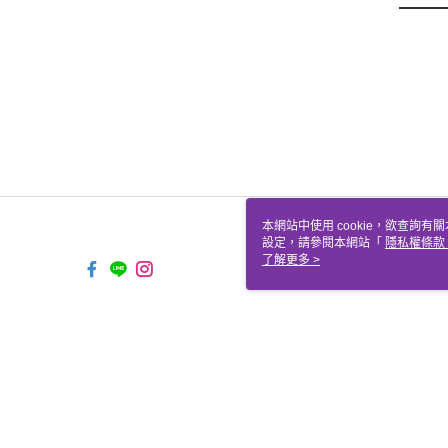
本網站中使用 cookie，欲查詢有關
設定，請參閱本網站「
隱私權條款
使用 cookie。
了解更多 >
TYO-TW-MWEBG131 Web2.0 
© 2026 by 聖哲曼顧問有限公司