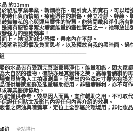
晶 約33mm
用於發展事業學業、斬爛桃花、吸引貴人的寶石，可以增
並能轉化負面情緒，療癒過往的創傷，建立冷靜、幹練、
晶鼓舞無私的心與運用靈性的智慧，能夠開啟和淨化所有
，是擁有聖哲曼紫火療癒能量的靈性寶石之一，祂釋放出
散發強力的療癒頻率！
層面上，祂協助減少恐懼，帶來內在平靜。
們渴望消除恐懼及負面思考，以及釋放自我的黑暗面、過
______________________________
組
______________________________
聖哲曼的水晶皆有受到完善滋養與淨化，能量和諧，願大家
晶礦為大自然的禮物，礦缺亦是其獨特之美，高標者請斟酌
本賣場寶貝皆為人工拍照測量，呈現出的色澤尺寸難免有誤
本產品僅供居家擺飾及能量輔助使用，非醫療器材，亦不可
尋求專業醫師協助。
靈性功能僅供參考，效果因人而異，宜作輔助之用，不可取
不保證任何貼文及影片內等任何內容介紹的效果。
本店販售之精油與噴霧等，定位上全部屬於環境用；非化妝
熱銷
全站排行