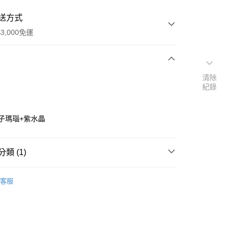
送方式
3,000免運
次付款
清除
紀錄
付款
子瑪瑙+紫水晶
類 (1)
套組💝
療癒/充能
客服