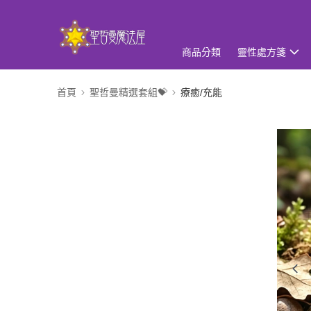
商品分類
靈性處方箋
首頁
聖哲曼精選套組💝
療癒/充能