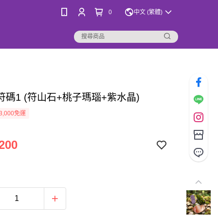
0
中文 (繁體)
符碼1 (符山石+桃子瑪瑙+紫水晶)
3,000免運
200