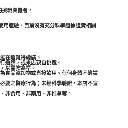
的挑戰與機會。
使用體驗，目前沒有充分科學證據證實相關
都能在這覓得緣礦。
再行邀請，或來店親自挑選。
差，以實物為準。
作為食品添加物或直接飲用。任何身體不適請
代必要之醫療行為；未經科學驗證，本店不宣
品、非食用、非藥用、非推拿等。