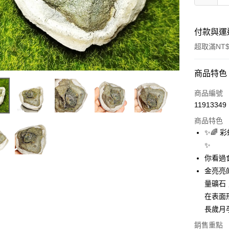
付款與運
超取滿NT$
付款方式
商品特色
信用卡一
商品編號
11913349
超商取貨
商品特色
LINE Pay
✨🌈
✨
Apple Pay
你看過
街口支付
金亮亮
量礦石
悠遊付
在表面
ATM付款
長歲月
銷售重點