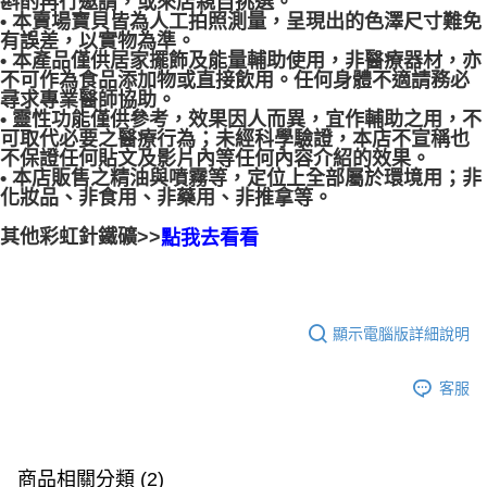
斟酌再行邀請，或來店親自挑選。
• 本賣場寶貝皆為人工拍照測量，呈現出的色澤尺寸難免
有誤差，以實物為準。
• 本產品僅供居家擺飾及能量輔助使用，非醫療器材，亦
不可作為食品添加物或直接飲用。任何身體不適請務必
尋求專業醫師協助。
• 靈性功能僅供參考，效果因人而異，宜作輔助之用，不
可取代必要之醫療行為；未經科學驗證，本店不宣稱也
不保證任何貼文及影片內等任何內容介紹的效果。
• 本店販售之精油與噴霧等，定位上全部屬於環境用；非
化妝品、非食用、非藥用、非推拿等。
其他彩虹針鐵礦>>
點我去看看
顯示電腦版詳細說明
客服
商品相關分類 (2)