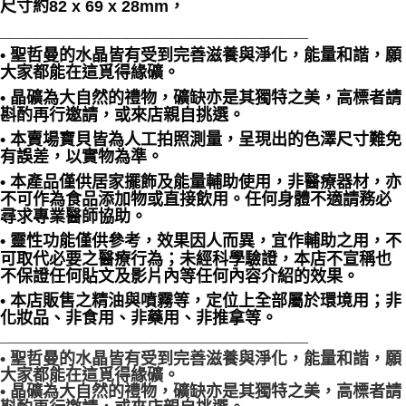
尺寸約82 x 69 x 28mm，
__________________________________
• 聖哲曼的水晶皆有受到完善滋養與淨化，能量和諧，願
大家都能在這覓得緣礦。
• 晶礦為大自然的禮物，礦缺亦是其獨特之美，高標者請
斟酌再行邀請，或來店親自挑選。
• 本賣場寶貝皆為人工拍照測量，呈現出的色澤尺寸難免
有誤差，以實物為準。
• 本產品僅供居家擺飾及能量輔助使用，非醫療器材，亦
不可作為食品添加物或直接飲用。任何身體不適請務必
尋求專業醫師協助。
• 靈性功能僅供參考，效果因人而異，宜作輔助之用，不
可取代必要之醫療行為；未經科學驗證，本店不宣稱也
不保證任何貼文及影片內等任何內容介紹的效果。
• 本店販售之精油與噴霧等，定位上全部屬於環境用；非
化妝品、非食用、非藥用、非推拿等。
__________________________________
• 聖哲曼的水晶皆有受到完善滋養與淨化，能量和諧，願
大家都能在這覓得緣礦。
• 晶礦為大自然的禮物，礦缺亦是其獨特之美，高標者請