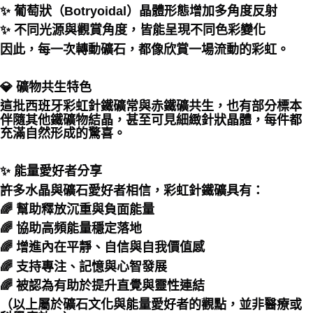
✨ 葡萄狀（Botryoidal）晶體形態增加多角度反射
✨ 不同光源與觀賞角度，皆能呈現不同色彩變化
因此，每一次轉動礦石，都像欣賞一場流動的彩虹。
💎 礦物共生特色
這批西班牙彩虹針鐵礦常與赤鐵礦共生，也有部分標本
伴隨其他鐵礦物結晶，甚至可見細緻針狀晶體，每件都
充滿自然形成的驚喜。
✨ 能量愛好者分享
許多水晶與礦石愛好者相信，彩虹針鐵礦具有：
🌈 幫助釋放沉重與負面能量
🌈 協助高頻能量穩定落地
🌈 增進內在平靜、自信與自我價值感
🌈 支持專注、記憶與心智發展
🌈 被認為有助於提升直覺與靈性連結
（以上屬於礦石文化與能量愛好者的觀點，並非醫療或