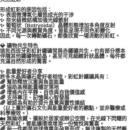
形成虹彩的原因包括：
✨ 表面微薄氧化層造成光的干涉
✨ 奈米級微結構加強光線散射
✨ 葡萄狀（Botryoidal）晶體形態增加多角度反射
✨ 不同光源與觀賞角度，皆能呈現不同色彩變化
因此，每一次轉動礦石，都像欣賞一場流動的彩虹。
💎 礦物共生特色
這批西班牙彩虹針鐵礦常與赤鐵礦共生，也有部分標本
伴隨其他鐵礦物結晶，甚至可見細緻針狀晶體，每件都
充滿自然形成的驚喜。
✨ 能量愛好者分享
許多水晶與礦石愛好者相信，彩虹針鐵礦具有：
🌈 幫助釋放沉重與負面能量
🌈 協助高頻能量穩定落地
🌈 增進內在平靜、自信與自我價值感
🌈 支持專注、記憶與心智發展
🌈 被認為有助於提升直覺與靈性連結
（以上屬於礦石文化與能量愛好者的觀點，並非醫療或
科學療效。）
🏡 無論收藏、擺設於居家或辦公空間，在光線下閃耀的
天然彩虹，都能讓環境增添一份愉悅與驚喜。
🌈 每一件都是地球億萬年孕育而成、無法複製的天然藝