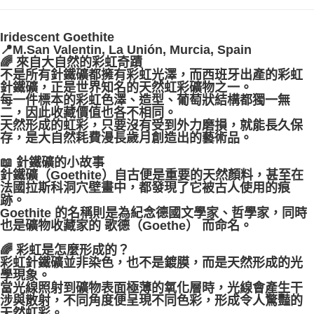
付款後門市自取
Iridescent Goethite
免運費
📍M.San Valentin, La Unión, Murcia, Spain
🌈 來自大自然的彩虹奇蹟
不是所有針鐵礦都擁有彩虹光澤，而西班牙出產的彩虹
針鐵礦，正是世界知名的天然虹彩礦物之一。
每一件標本的彩虹色澤、造型、葡萄狀結構都獨一無
二，因此收藏價值也各不相同。
天然形成的虹彩，只要沒有受到外力磨損，就能長久保
存，是大自然耗費漫長歲月創造出的藝術品。
📖 針鐵礦的小故事
針鐵礦（Goethite）自古便是重要的天然顏料，甚至在
法國拉斯科洞穴壁畫中，都發現了它被古人使用的痕
跡。
Goethite 的名稱則是為紀念德國文學家、哲學家，同時
也是礦物收藏家的 歌德（Goethe） 而命名。
🌈 彩虹是怎麼形成的？
彩虹針鐵礦並非染色，也不是鍍膜，而是天然形成的光
學現象。
當光線照射到礦物表面極薄的氧化層時，光線會產生干
涉與散射，不同角度便呈現不同色彩，形成令人驚豔的
天然虹彩。