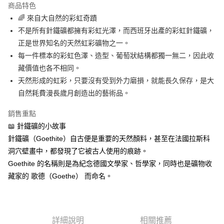
商品特色
Apple Pay
🌈 來自大自然的彩虹奇蹟
不是所有針鐵礦都擁有彩虹光澤，而西班牙出產的彩虹針鐵礦，
街口支付
正是世界知名的天然虹彩礦物之一。
悠遊付
每一件標本的彩虹色澤、造型、葡萄狀結構都獨一無二，因此收
藏價值也各不相同。
ATM付款
天然形成的虹彩，只要沒有受到外力磨損，就能長久保存，是大
自然耗費漫長歲月創造出的藝術品。
運送方式
全家取貨付款
銷售重點
每筆NT$80，滿NT$3,000(含以上)免運費
📖 針鐵礦的小故事
針鐵礦（Goethite）自古便是重要的天然顏料，甚至在法國拉斯科
7-11取貨付款
洞穴壁畫中，都發現了它被古人使用的痕跡。
每筆NT$80，滿NT$3,000(含以上)免運費
Goethite 的名稱則是為紀念德國文學家、哲學家，同時也是礦物收
賣家宅配幫您送（台灣）
藏家的 歌德（Goethe） 而命名。
每筆NT$80，滿NT$3,000(含以上)免運費
郵局幫你送（離島）
詳細說明
相關推薦
每筆NT$80，滿NT$3,000(含以上)免運費