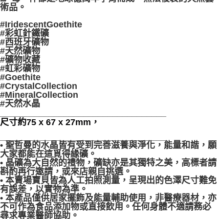
術品。
#IridescentGoethite
#彩虹針鐵礦
#西班牙礦物
#天然礦物
#礦物收藏
#虹彩礦物
#Goethite
#CrystalCollection
#MineralCollection
#天然水晶
__________________________________
尺寸約75 x 67 x 27mm，
__________________________________
• 聖哲曼的水晶皆有受到完善滋養與淨化，能量和諧，願
大家都能在這覓得緣礦。
• 晶礦為大自然的禮物，礦缺亦是其獨特之美，高標者請
斟酌再行邀請，或來店親自挑選。
• 本賣場寶貝皆為人工拍照測量，呈現出的色澤尺寸難免
有誤差，以實物為準。
• 本產品僅供居家擺飾及能量輔助使用，非醫療器材，亦
不可作為食品添加物或直接飲用。任何身體不適請務必
尋求專業醫師協助。