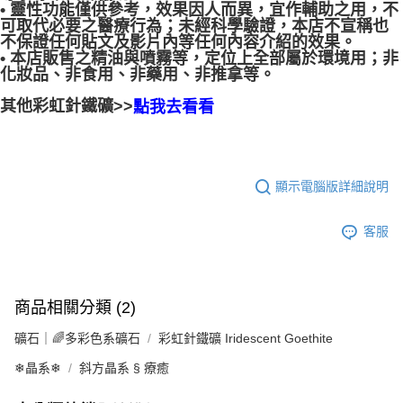
• 靈性功能僅供參考，效果因人而異，宜作輔助之用，不
可取代必要之醫療行為；未經科學驗證，本店不宣稱也
不保證任何貼文及影片內等任何內容介紹的效果。
• 本店販售之精油與噴霧等，定位上全部屬於環境用；非
化妝品、非食用、非藥用、非推拿等。
其他彩虹針鐵礦>>
點我去看看
顯示電腦版詳細說明
客服
商品相關分類 (2)
礦石｜🌈多彩色系礦石
彩虹針鐵礦 Iridescent Goethite
❄晶系❄
斜方晶系 § 療癒