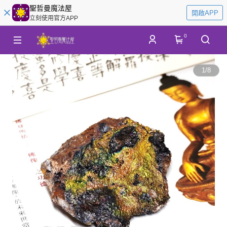
聖哲曼魔法屋
開啟APP
立刻使用官方APP
0
1
/
8