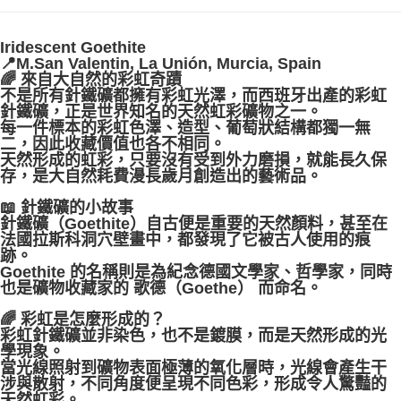
付款後門市自取
Iridescent Goethite
免運費
📍M.San Valentin, La Unión, Murcia, Spain
🌈 來自大自然的彩虹奇蹟
不是所有針鐵礦都擁有彩虹光澤，而西班牙出產的彩虹
針鐵礦，正是世界知名的天然虹彩礦物之一。
每一件標本的彩虹色澤、造型、葡萄狀結構都獨一無
二，因此收藏價值也各不相同。
天然形成的虹彩，只要沒有受到外力磨損，就能長久保
存，是大自然耗費漫長歲月創造出的藝術品。
📖 針鐵礦的小故事
針鐵礦（Goethite）自古便是重要的天然顏料，甚至在
法國拉斯科洞穴壁畫中，都發現了它被古人使用的痕
跡。
Goethite 的名稱則是為紀念德國文學家、哲學家，同時
也是礦物收藏家的 歌德（Goethe） 而命名。
🌈 彩虹是怎麼形成的？
彩虹針鐵礦並非染色，也不是鍍膜，而是天然形成的光
學現象。
當光線照射到礦物表面極薄的氧化層時，光線會產生干
涉與散射，不同角度便呈現不同色彩，形成令人驚豔的
天然虹彩。