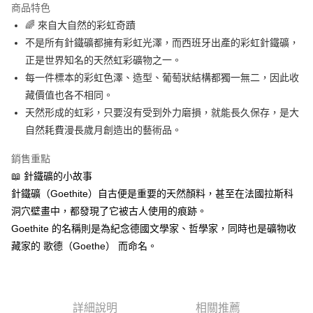
商品特色
Apple Pay
🌈 來自大自然的彩虹奇蹟
不是所有針鐵礦都擁有彩虹光澤，而西班牙出產的彩虹針鐵礦，
街口支付
正是世界知名的天然虹彩礦物之一。
悠遊付
每一件標本的彩虹色澤、造型、葡萄狀結構都獨一無二，因此收
藏價值也各不相同。
ATM付款
天然形成的虹彩，只要沒有受到外力磨損，就能長久保存，是大
自然耗費漫長歲月創造出的藝術品。
運送方式
全家取貨付款
銷售重點
每筆NT$80，滿NT$3,000(含以上)免運費
📖 針鐵礦的小故事
針鐵礦（Goethite）自古便是重要的天然顏料，甚至在法國拉斯科
7-11取貨付款
洞穴壁畫中，都發現了它被古人使用的痕跡。
每筆NT$80，滿NT$3,000(含以上)免運費
Goethite 的名稱則是為紀念德國文學家、哲學家，同時也是礦物收
賣家宅配幫您送（台灣）
藏家的 歌德（Goethe） 而命名。
每筆NT$80，滿NT$3,000(含以上)免運費
郵局幫你送（離島）
詳細說明
相關推薦
每筆NT$80，滿NT$3,000(含以上)免運費