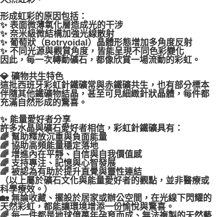
形成虹彩的原因包括：
✨ 表面微薄氧化層造成光的干涉
✨ 奈米級微結構加強光線散射
✨ 葡萄狀（Botryoidal）晶體形態增加多角度反射
✨ 不同光源與觀賞角度，皆能呈現不同色彩變化
因此，每一次轉動礦石，都像欣賞一場流動的彩虹。
💎 礦物共生特色
這批西班牙彩虹針鐵礦常與赤鐵礦共生，也有部分標本
伴隨其他鐵礦物結晶，甚至可見細緻針狀晶體，每件都
充滿自然形成的驚喜。
✨ 能量愛好者分享
許多水晶與礦石愛好者相信，彩虹針鐵礦具有：
🌈 幫助釋放沉重與負面能量
🌈 協助高頻能量穩定落地
🌈 增進內在平靜、自信與自我價值感
🌈 支持專注、記憶與心智發展
🌈 被認為有助於提升直覺與靈性連結
（以上屬於礦石文化與能量愛好者的觀點，並非醫療或
科學療效。）
🏡 無論收藏、擺設於居家或辦公空間，在光線下閃耀的
天然彩虹，都能讓環境增添一份愉悅與驚喜。
🌈 每一件都是地球億萬年孕育而成、無法複製的天然藝