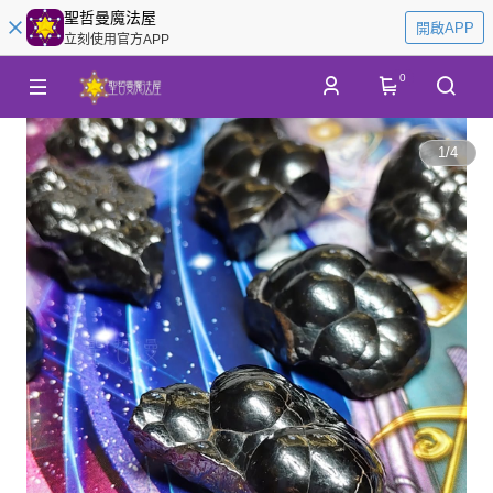
聖哲曼魔法屋
開啟APP
立刻使用官方APP
0
1
/
4