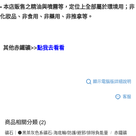
• 本店販售之精油與噴霧等，定位上全部屬於環境用；非
化妝品、非食用、非藥用、非推拿等。
其他赤鐵礦>>
點我去看看
顯示電腦版詳細說明
客服
商品相關分類 (2)
礦石｜🌑黑茶灰色系礦石-海底輪/防護/避邪/排除負能量
赤鐵礦