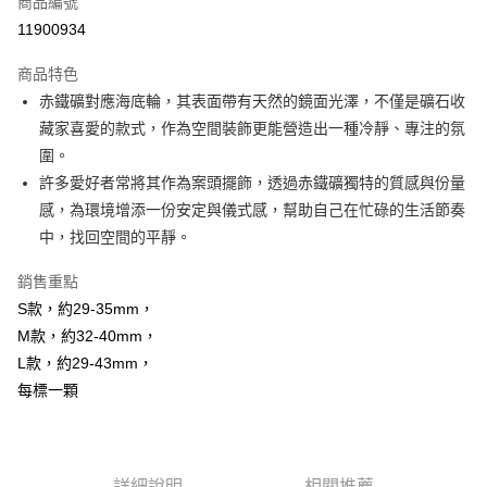
商品編號
超商取貨付款
11900934
LINE Pay
商品特色
Apple Pay
赤鐵礦對應海底輪，其表面帶有天然的鏡面光澤，不僅是礦石收
藏家喜愛的款式，作為空間裝飾更能營造出一種冷靜、專注的氛
街口支付
圍。
悠遊付
許多愛好者常將其作為案頭擺飾，透過赤鐵礦獨特的質感與份量
感，為環境增添一份安定與儀式感，幫助自己在忙碌的生活節奏
ATM付款
中，找回空間的平靜。
運送方式
銷售重點
全家取貨付款
S款，約29-35mm，
每筆NT$80，滿NT$3,000(含以上)免運費
M款，約32-40mm，
L款，約29-43mm，
7-11取貨付款
每標一顆
每筆NT$80，滿NT$3,000(含以上)免運費
賣家宅配幫您送（台灣）
每筆NT$80，滿NT$3,000(含以上)免運費
詳細說明
相關推薦