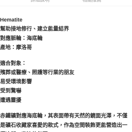
郵局幫你送（離島）
每筆NT$80，滿NT$3,000(含以上)免運費
Hematite
付款後門市自取
幫助接地修行、建立能量結界
免運費
對應脈輪：海底輪
產地：摩洛哥
適合對象：
殯葬或醫療、照護等行業的朋友
易受環境影響
受到驚嚇
遭遇靈擾
赤鐵礦對應海底輪，其表面帶有天然的鏡面光澤，不僅
是礦石收藏家喜愛的款式，作為空間裝飾更能營造出一