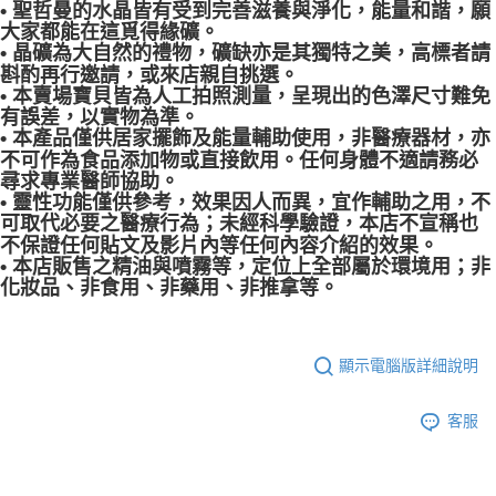
• 聖哲曼的水晶皆有受到完善滋養與淨化，能量和諧，願
大家都能在這覓得緣礦。
• 晶礦為大自然的禮物，礦缺亦是其獨特之美，高標者請
斟酌再行邀請，或來店親自挑選。
• 本賣場寶貝皆為人工拍照測量，呈現出的色澤尺寸難免
有誤差，以實物為準。
• 本產品僅供居家擺飾及能量輔助使用，非醫療器材，亦
不可作為食品添加物或直接飲用。任何身體不適請務必
尋求專業醫師協助。
• 靈性功能僅供參考，效果因人而異，宜作輔助之用，不
可取代必要之醫療行為；未經科學驗證，本店不宣稱也
不保證任何貼文及影片內等任何內容介紹的效果。
• 本店販售之精油與噴霧等，定位上全部屬於環境用；非
化妝品、非食用、非藥用、非推拿等。
顯示電腦版詳細說明
客服