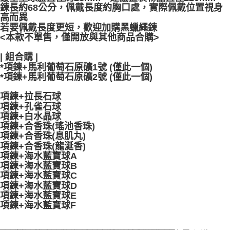
鍊長約68公分，佩戴長度約胸口處，實際佩戴位置視身
高而異
若要佩戴長度更短，歡迎加購黑蠟繩鍊
<本款不單售，僅開放與其他商品合購>
| 組合購 |
*項鍊+馬利葡萄石原礦1號 (僅此一個)
*項鍊+馬利葡萄石原礦2號 (僅此一個)
項鍊+拉長石球
項鍊+孔雀石球
項鍊+白水晶球
項鍊+合香珠(瑤池香珠)
項鍊+合香珠(息肌丸)
項鍊+合香珠(龍涎香)
項鍊+海水藍寶球A
項鍊+海水藍寶球B
項鍊+海水藍寶球C
項鍊+海水藍寶球D
項鍊+海水藍寶球E
項鍊+海水藍寶球F
__________________________________