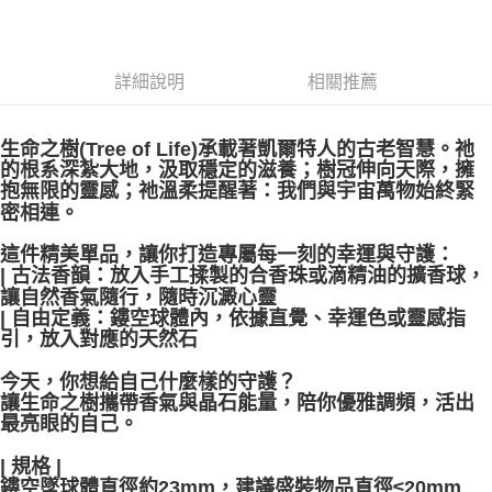
郵局幫你送（離島）
每筆NT$80，滿NT$3,000(含以上)免運費
詳細說明
相關推薦
付款後門市自取
免運費
​生命之樹(Tree of Life)承載著凱爾特人的古老智慧。祂
的根系深紮大地，汲取穩定的滋養；樹冠伸向天際，擁
抱無限的靈感；祂溫柔提醒著：我們與宇宙萬物始終緊
密相連。
​這件精美單品，讓你打造專屬每一刻的幸運與守護：
​| 古法香韻：放入手工揉製的合香珠或滴精油的擴香球，
讓自然香氣隨行，隨時沉澱心靈
​| 自由定義：鏤空球體內，依據直覺、幸運色或靈感指
引，放入對應的天然石
​
今天，你想給自己什麼樣的守護？
讓生命之樹攜帶香氣與晶石能量，陪你優雅調頻，活出
最亮眼的自己。
| 規格 |
鏤空墜球體直徑約23mm，建議盛裝物品直徑≤20mm