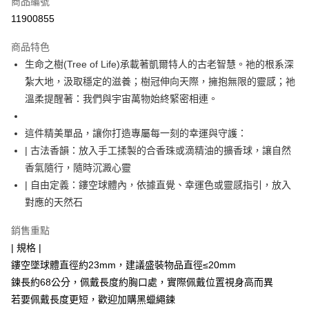
商品編號
超商取貨付款
11900855
LINE Pay
商品特色
Apple Pay
​生命之樹(Tree of Life)承載著凱爾特人的古老智慧。祂的根系深
紮大地，汲取穩定的滋養；樹冠伸向天際，擁抱無限的靈感；祂
街口支付
溫柔提醒著：我們與宇宙萬物始終緊密相連。
悠遊付
​這件精美單品，讓你打造專屬每一刻的幸運與守護：
ATM付款
​| 古法香韻：放入手工揉製的合香珠或滴精油的擴香球，讓自然
香氣隨行，隨時沉澱心靈
運送方式
​| 自由定義：鏤空球體內，依據直覺、幸運色或靈感指引，放入
全家取貨付款
對應的天然石
每筆NT$80，滿NT$3,000(含以上)免運費
銷售重點
7-11取貨付款
| 規格 |
每筆NT$80，滿NT$3,000(含以上)免運費
鏤空墜球體直徑約23mm，建議盛裝物品直徑≤20mm
賣家宅配幫您送（台灣）
鍊長約68公分，佩戴長度約胸口處，實際佩戴位置視身高而異
若要佩戴長度更短，歡迎加購黑蠟繩鍊
每筆NT$80，滿NT$3,000(含以上)免運費