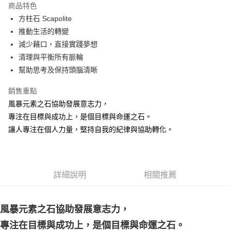
商品特色
Apple Pay
方柱石 Scapolite
推動生活的轉變
街口支付
減少藉口，直接實踐夢想
悠遊付
清理與平衡所有脈輪
幫助思考及保持頭腦清晰
ATM付款
銷售重點
運送方式
風暴元素之石協助發展意志力，
全家取貨付款
專注在目標與成功上，是個目標與命運之石。
每筆NT$80，滿NT$3,000(含以上)免運費
讓人專注在個人力量，堅持自我的紀律與協助轉化。
7-11取貨付款
每筆NT$80，滿NT$3,000(含以上)免運費
詳細說明
相關推薦
賣家宅配幫您送（台灣）
每筆NT$80，滿NT$3,000(含以上)免運費
風暴元素之石協助發展意志力，
郵局幫你送（離島）
專注在目標與成功上，是個目標與命運之石。
每筆NT$80，滿NT$3,000(含以上)免運費