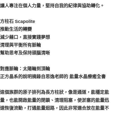
讓人專注在個人力量，堅持自我的紀律與協助轉化。
付款後門市自取
免運費
方柱石 Scapolite
推動生活的轉變
減少藉口，直接實踐夢想
清理與平衡所有脈輪
幫助思考及保持頭腦清晰
對應脈輪：太陽輪到頂輪
正方晶系的說明摘錄自思逸老師的 能量水晶療癒全書
這個族群的原子排列為長方柱狀，像是通道，能穩定能
量，也能開啟能量的閉鎖、清理阻塞，使淤塞的能量迅
速恢復流動，打通能量迴路，因此非常適合放在能量不