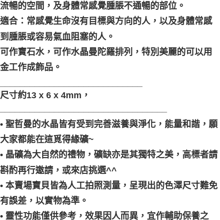
流暢的空間，及身體常感覺腫脹不通暢的部位。
適合：常感覺生命沒有目標與方向的人，以及身體常感
到腫脹或容易氣血阻塞的人。
可作寶石水，可作水晶曼陀羅排列，特別美麗的可以用
金工作成飾品。
_____________________________
尺寸約13 x 6 x 4mm，
__________________________________
• 聖哲曼的水晶皆有受到完善滋養與淨化，能量和諧，願
大家都能在這覓得緣礦~
• 晶礦為大自然的禮物，礦缺亦是其獨特之美，高標者請
斟酌再行邀請，或來店挑選^^
• 本賣場寶貝皆為人工拍照測量，呈現出的色澤尺寸難免
有誤差，以實物為準。
• 靈性功能僅供參考，效果因人而異，宜作輔助保養之