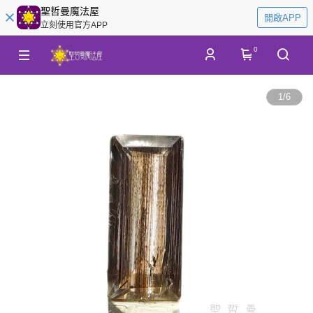
聖哲曼魔法屋
開啟APP
立刻使用官方APP
0
1
/
6