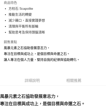
商品特色
Apple Pay
方柱石 Scapolite
推動生活的轉變
街口支付
減少藉口，直接實踐夢想
悠遊付
清理與平衡所有脈輪
幫助思考及保持頭腦清晰
ATM付款
銷售重點
運送方式
風暴元素之石協助發展意志力，
全家取貨付款
專注在目標與成功上，是個目標與命運之石。
每筆NT$80，滿NT$3,000(含以上)免運費
讓人專注在個人力量，堅持自我的紀律與協助轉化。
7-11取貨付款
每筆NT$80，滿NT$3,000(含以上)免運費
詳細說明
相關推薦
賣家宅配幫您送（台灣）
每筆NT$80，滿NT$3,000(含以上)免運費
風暴元素之石協助發展意志力，
郵局幫你送（離島）
專注在目標與成功上，是個目標與命運之石。
每筆NT$80，滿NT$3,000(含以上)免運費