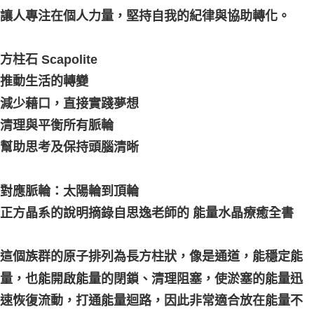
讓人專注在個人力量，堅持自我的紀律與協助轉化。
付款後門市自取
免運費
方柱石 Scapolite
推動生活的轉變
減少藉口，直接實踐夢想
清理與平衡所有脈輪
幫助思考及保持頭腦清晰
對應脈輪：太陽輪到頂輪
正方晶系的說明摘錄自思逸老師的 能量水晶療癒全書
這個族群的原子排列為長方柱狀，像是通道，能穩定能
量，也能開啟能量的閉鎖、清理阻塞，使淤塞的能量迅
速恢復流動，打通能量迴路，因此非常適合放在能量不