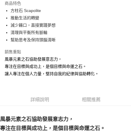
商品特色
Apple Pay
方柱石 Scapolite
推動生活的轉變
街口支付
減少藉口，直接實踐夢想
悠遊付
清理與平衡所有脈輪
幫助思考及保持頭腦清晰
ATM付款
銷售重點
運送方式
風暴元素之石協助發展意志力，
全家取貨付款
專注在目標與成功上，是個目標與命運之石。
每筆NT$80，滿NT$3,000(含以上)免運費
讓人專注在個人力量，堅持自我的紀律與協助轉化。
7-11取貨付款
每筆NT$80，滿NT$3,000(含以上)免運費
詳細說明
相關推薦
賣家宅配幫您送（台灣）
每筆NT$80，滿NT$3,000(含以上)免運費
風暴元素之石協助發展意志力，
郵局幫你送（離島）
專注在目標與成功上，是個目標與命運之石。
每筆NT$80，滿NT$3,000(含以上)免運費