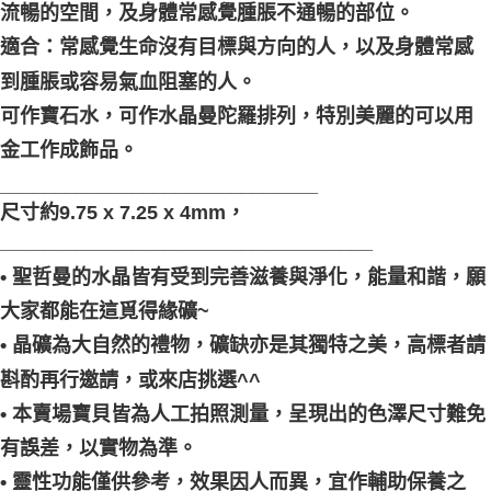
流暢的空間，及身體常感覺腫脹不通暢的部位。
適合：常感覺生命沒有目標與方向的人，以及身體常感
到腫脹或容易氣血阻塞的人。
可作寶石水，可作水晶曼陀羅排列，特別美麗的可以用
金工作成飾品。
_____________________________
尺寸約9.75 x 7.25 x 4mm，
__________________________________
• 聖哲曼的水晶皆有受到完善滋養與淨化，能量和諧，願
大家都能在這覓得緣礦~
• 晶礦為大自然的禮物，礦缺亦是其獨特之美，高標者請
斟酌再行邀請，或來店挑選^^
• 本賣場寶貝皆為人工拍照測量，呈現出的色澤尺寸難免
有誤差，以實物為準。
• 靈性功能僅供參考，效果因人而異，宜作輔助保養之