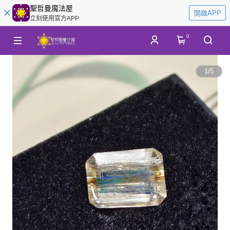
聖哲曼魔法屋
開啟APP
立刻使用官方APP
0
1
/
5