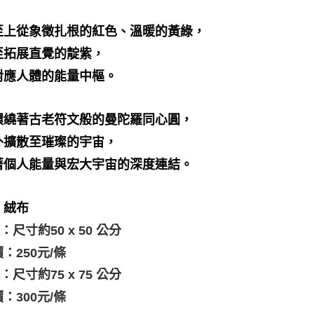
至上從象徵扎根的紅色、溫暖的黃綠，
至拓展直覺的靛紫，
對應人體的能量中樞。
環繞著古老符文般的曼陀羅同心圓，
外擴散至璀璨的宇宙，
著個人能量與宏大宇宙的深度連結。
：絨布
款：尺寸約50 x 50 公分
：250元/條
款：尺寸約75 x 75 公分
：300元/條