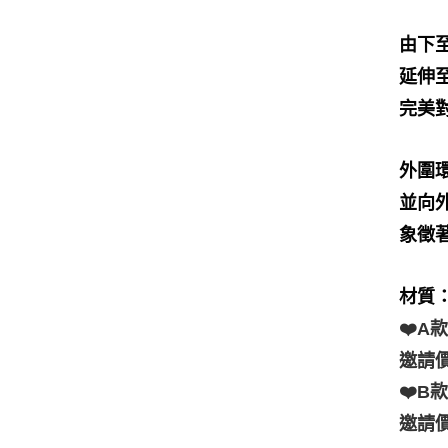
由下
延伸
完美
外圍
並向
象徵
材質
❤️A
邀請價
❤️B
邀請價