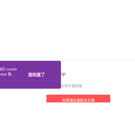
 cookie
kie 聲明
我知道了
官方APP
免費傳送載點至手機
若接到可疑電話，請洽詢165反詐騙專線
本站最佳瀏覽環境請使用 Google Chrome、Firefox 或 Edge 以上版本