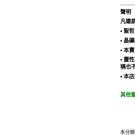
____
聲明
凡邀
• 
• 
• 
• 
稱也
• 
其他聖
本分類