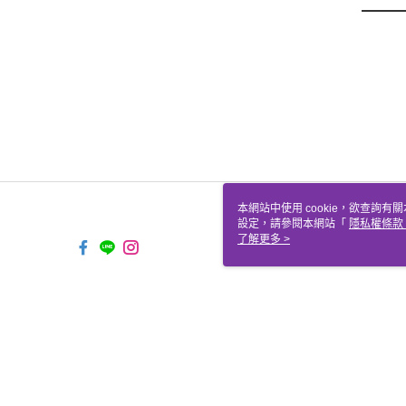
本網站中使用 cookie，欲查詢有關
設定，請參閱本網站「
隱私權條款
使用 cookie。
了解更多 >
TW-MWG1-66-181 Web2.0 De
© 2026 by 聖哲曼顧問有限公司