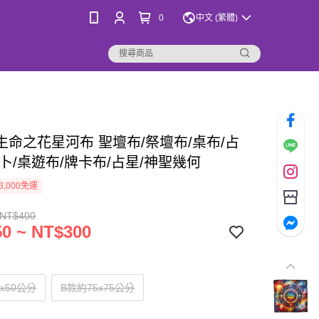
0
中文 (繁體)
生命之花星河布 聖壇布/祭壇布/桌布/占
卜/桌遊布/牌卡布/占星/神聖幾何
3,000免運
 NT$400
0 ~ NT$300
x50公分
B款約75x75公分