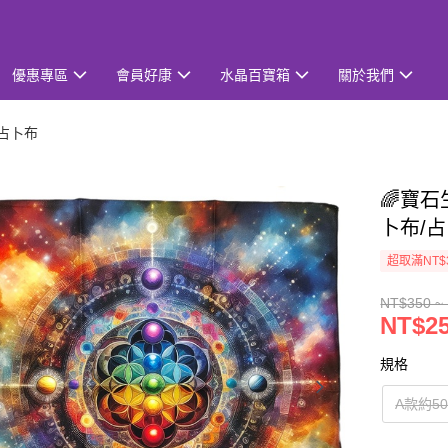
優惠專區
會員好康
水晶百寶箱
關於我們
/占卜布
🌈寶石
卜布/占
超取滿NT$
NT$350 ~
NT$25
規格
A款約50