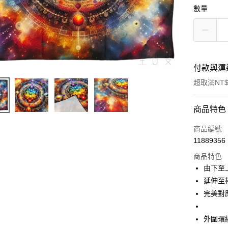
數量
付款與運
超取滿NT$
付款方式
商品特色
信用卡一
商品編號
11889356
超商取貨
商品特色
LINE Pay
由下至
延伸至
Apple Pay
完美對
街口支付
外圍環
悠遊付