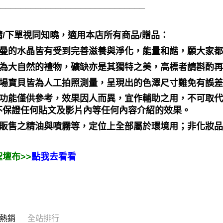
______________________________
請/下單視同知曉，適用本店所有商品/贈品：
聖哲曼的水晶皆有受到完善滋養與淨化，能量和諧，願大家
晶礦為大自然的禮物，礦缺亦是其獨特之美，高標者請斟酌再
本賣場寶貝皆為人工拍照測量，呈現出的色澤尺寸難免有誤
靈性功能僅供參考，效果因人而異，宜作輔助之用，不可取
不保證任何貼文及影片內等任何內容介紹的效果。
本店販售之精油與噴霧等，定位上全部屬於環境用；非化妝
壇布>>
點我去看看
熱銷
全站排行