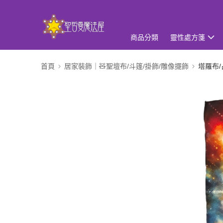
商品分類
靈性處方箋
首頁
居家裝飾｜🧸聖壇布/斗篷/掛飾/雕像擺飾
塔羅布