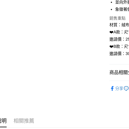
並向外
ATM付款
象徵著
銷售重點
材質：絨
運送方式
❤️A款：尺寸
全家取貨
邀請價：25
每筆NT$8
❤️B款：尺寸
邀請價：30
7-11取貨
每筆NT$8
商品相關分
賣家宅配
每筆NT$8
居家裝飾｜
分享
郵局幫你
占卜｜♣盧
每筆NT$8
神聖圖騰｜
付款後門
免運費
說明
相關推薦