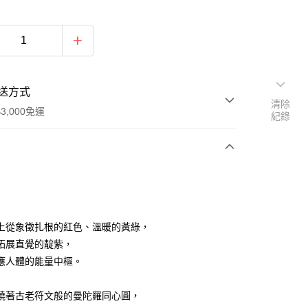
送方式
清除
3,000免運
紀錄
次付款
付款
上從象徵扎根的紅色、溫暖的黃綠，
拓展直覺的靛紫，
應人體的能量中樞。
繞著古老符文般的曼陀羅同心圓，