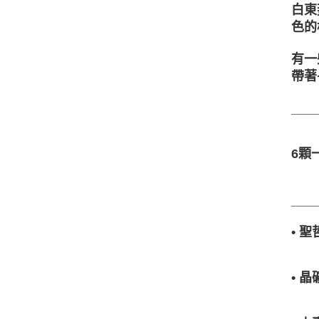
白東
色的
有一
帶著
___
6顆
___
• 
• 