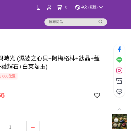
0
中文 (繁體)
汐與時光 (濕婆之心貝+阿梅格林+鈦晶+藍
薔薇輝石+白東菱玉)
3,000免運
66