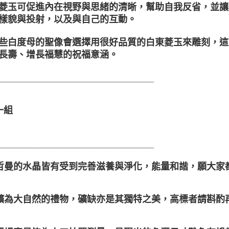
菱玉可促進內在視野與思緒的清晰，幫助自我反省，並讓
樣貌與投射，以及與自己的互動。
些白度母的聖像會選擇用很好品質的白東菱玉來雕刻，這
長壽、增長福慧的祝福意涵。
_______________________________
一組
_______________________________
聖哲曼的水晶皆有受到完善滋養與淨化，能量和諧，願大家
晶礦為大自然的禮物，礦缺亦是其獨特之美，高標者請斟酌