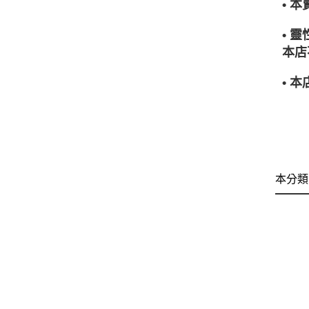
• 
• 
本店
• 
本分類