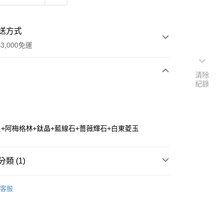
送方式
3,000免運
清除
紀錄
次付款
付款
+阿梅格林+鈦晶+藍線石+薔薇輝石+白東菱玉
類 (1)
套組💝
療癒/充能
客服