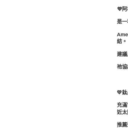
💜
是一
Am
結。
建議
祂協
💛鈦
充滿
近太
推薦