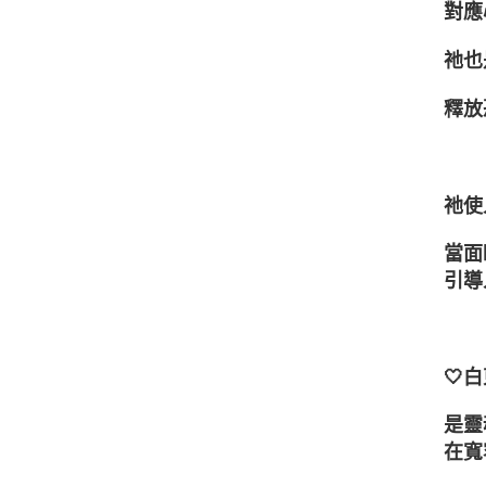
對應
祂也
釋放
⁡
祂使
當面
引導
🤍
是靈
在寬