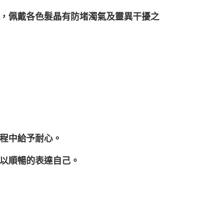
，佩戴各色髮晶有防堵濁氣及靈異干擾之
程中給予耐心。
以順暢的表達自己。