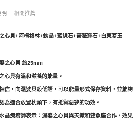
運送方式
說明
相關推薦
全家取貨
每筆NT$8
7-11取貨
之心貝+阿梅格林+鈦晶+藍線石+薔薇輝石+白東菱玉
每筆NT$8
賣家宅配
約25mm
濕婆之心貝
每筆NT$8
郵局幫你
之心貝有溫和滋養的能量。
每筆NT$8
相信，向濕婆貝殼低語，可以能量形式保存資料，並能夠
付款後門
免運費
認為適合放置枕頭下，有抵禦惡夢的功效。
水晶療癒師表示：濕婆之心貝與天蠍和雙魚座合作，效果