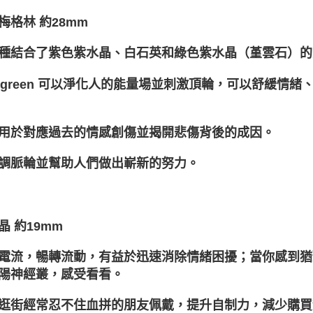
阿梅格林 約28mm
種結合了紫色紫水晶、白石英和綠色紫水晶（堇雲石）的
egreen 可以淨化人的能量場並刺激頂輪，可以舒緩情
用於對應過去的情感創傷並揭開悲傷背後的成因。
調脈輪並幫助人們做出嶄新的努力。
晶 約19mm
電流，暢轉流動，有益於迅速消除情緒困擾；當你感到猶
陽神經叢，感受看看。
逛街經常忍不住血拼的朋友佩戴，提升自制力，減少購買