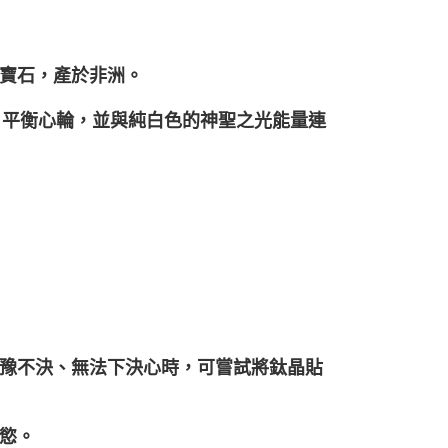
寶石，產於非洲。
緒、平衡心輪，並與純白色的神聖之光能量連
豫不決、無法下決心時，可嘗試將鈦晶貼
慾。