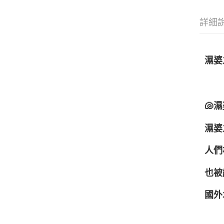
詳細
濕婆
🐚
濕婆
人們
也被
國外