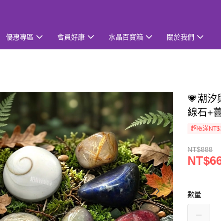
優惠專區
會員好康
水晶百寶箱
關於我們
💗潮
線石+
超取滿NT$
NT$888
NT$6
數量