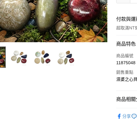
付款與運
超取滿NT$
付款方式
商品特色
信用卡一
商品編號
11875048
超商取貨
銷售重點
LINE Pay
濕婆之心貝
Apple Pay
商品相關分
街口支付
聖哲曼精選
悠遊付
分享
ATM付款