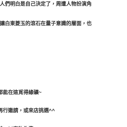
人們明白是自己決定了，周遭人物扮演角
讓白東菱玉的滾石在量子意識的層面，也
都能在這覓得緣礦~
再行邀請，或來店挑選^^