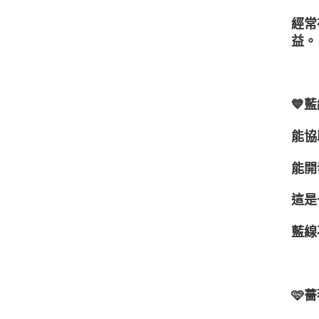
經常
益。
💙
能協
能開
這是
藍線
🩷