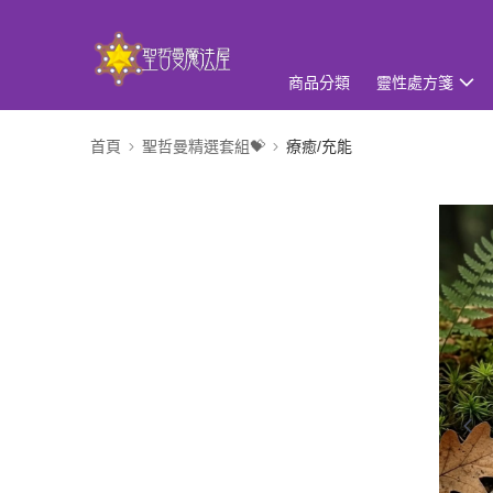
商品分類
靈性處方箋
首頁
聖哲曼精選套組💝
療癒/充能