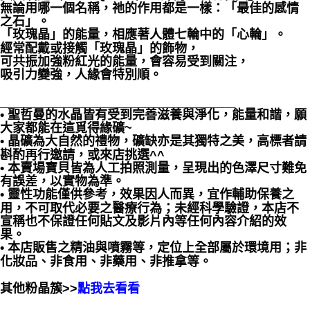
無論用哪一個名稱，祂的作用都是一樣：「最佳的感情
之石」。
「玫瑰晶」的能量，相應著人體七輪中的「心輪」。
經常配戴或接觸「玫瑰晶」的飾物，
可共振加強粉紅光的能量，會容易受到關注，
吸引力變強，人緣會特別順。
__________________________________
• 聖哲曼的水晶皆有受到完善滋養與淨化，能量和諧，願
大家都能在這覓得緣礦~
• 晶礦為大自然的禮物，礦缺亦是其獨特之美，高標者請
斟酌再行邀請，或來店挑選^^
• 本賣場寶貝皆為人工拍照測量，呈現出的色澤尺寸難免
有誤差，以實物為準。
• 靈性功能僅供參考，效果因人而異，宜作輔助保養之
用，不可取代必要之醫療行為；未經科學驗證，本店不
宣稱也不保證任何貼文及影片內等任何內容介紹的效
果。
• 本店販售之精油與噴霧等，定位上全部屬於環境用；非
化妝品、非食用、非藥用、非推拿等。
其他粉晶簇>>
點我去看看