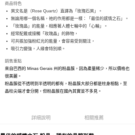
商品特色
Apple Pay
英文名是（Rose Quartz）直譯為「玫瑰石英」。
無論用哪一個名稱，祂的作用都是一樣：「最佳的感情之石」。
街口支付
「玫瑰晶」的能量，相應著人體七輪中的「心輪」。
悠遊付
經常配戴或接觸「玫瑰晶」的飾物，
可共振加強粉紅光的能量，會容易受到關注，
ATM付款
吸引力變強，人緣會特別順。
運送方式
銷售重點
全家取貨付款
來自巴西的 Minas Gerais 州的粉晶簇，因為產量稀少，所以價格也
每筆NT$80，滿NT$3,000(含以上)免運費
很美麗。
粉晶簇從不透明到半透明的都有，粉晶簇大部分都是柱身相黏，至
7-11取貨付款
晶柱尖端才會分開，但粉晶簇在國內其實並不多見。
每筆NT$80，滿NT$3,000(含以上)免運費
賣家宅配幫您送（台灣）
每筆NT$80，滿NT$3,000(含以上)免運費
詳細說明
相關推薦
郵局幫你送（離島）
每筆NT$80，滿NT$3,000(含以上)免運費