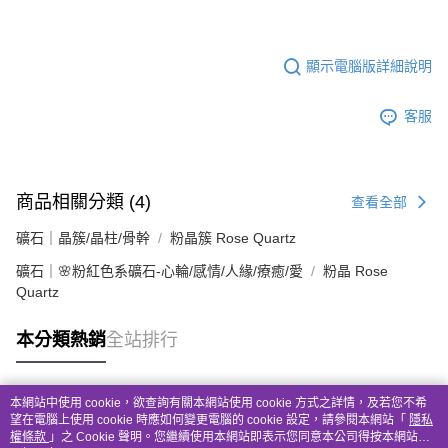
顯示電腦版詳細說明
客服
商品相關分類 (4)
查看全部
礦石｜晶簇/晶柱/骨幹
粉晶簇 Rose Quartz
礦石｜🌸粉紅色系礦石-心輪/感情/人緣/療癒/愛
粉晶 Rose
Quartz
本分類熱銷
全站排行
本網站中使用 cookie，欲查詢有關本網站使用 cookie 方式之詳情，及若您不希
熱門標籤
望在電腦上使用 cookie 時應如何變更電腦的 cookie 設定，請參閱本網站「
隱私
權條款
」之 Cookie 聲明。您繼續使用本網站即表示您同意本公司得按本網站使