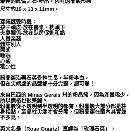
最佳的感情之石-粉晶，稀有的晶簇形態
尺寸約19 x 13 x 11mm，
付款後門市自取
免運費
建議感受時機：
孩子頑皮-放在書桌、枕頭下
夫妻關係-放在臥房促進和諧
人員業務
體諒別人
開朗
睡眠
心通
稀少性
粉晶簇沿著石英骨幹生長，半粉半白，
但在尖端處的晶型都十分完整，超可愛！
來自巴西的 Minas Gerais 州的粉晶簇，因為產量稀少，
所以價格也很美麗。
粉晶簇從不透明到半透明的都有，粉晶簇大部分都是柱
身相黏，至晶柱尖端才會分開，但粉晶簇在國內其實並
不多見。
英文名是（Rose Quartz）直譯為「玫瑰石英」。