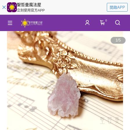
聖哲曼魔法屋
開啟APP
立刻使用官方APP
0
1
/
5