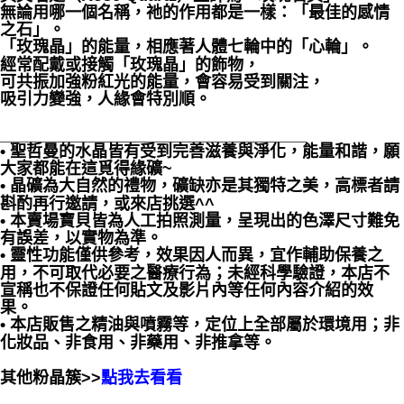
無論用哪一個名稱，祂的作用都是一樣：「最佳的感情
之石」。
「玫瑰晶」的能量，相應著人體七輪中的「心輪」。
經常配戴或接觸「玫瑰晶」的飾物，
可共振加強粉紅光的能量，會容易受到關注，
吸引力變強，人緣會特別順。
__________________________________
• 聖哲曼的水晶皆有受到完善滋養與淨化，能量和諧，願
大家都能在這覓得緣礦~
• 晶礦為大自然的禮物，礦缺亦是其獨特之美，高標者請
斟酌再行邀請，或來店挑選^^
• 本賣場寶貝皆為人工拍照測量，呈現出的色澤尺寸難免
有誤差，以實物為準。
• 靈性功能僅供參考，效果因人而異，宜作輔助保養之
用，不可取代必要之醫療行為；未經科學驗證，本店不
宣稱也不保證任何貼文及影片內等任何內容介紹的效
果。
• 本店販售之精油與噴霧等，定位上全部屬於環境用；非
化妝品、非食用、非藥用、非推拿等。
其他粉晶簇>>
點我去看看