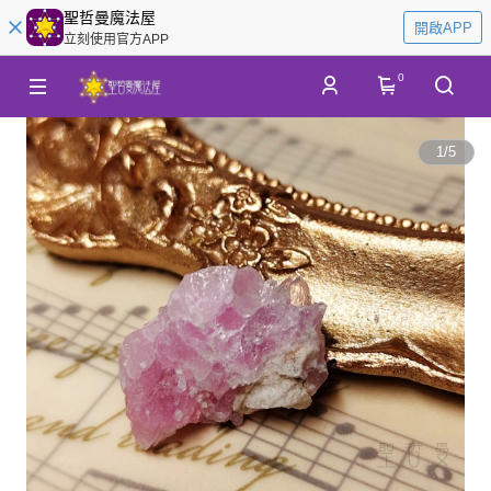
聖哲曼魔法屋
開啟APP
立刻使用官方APP
0
1
/
5