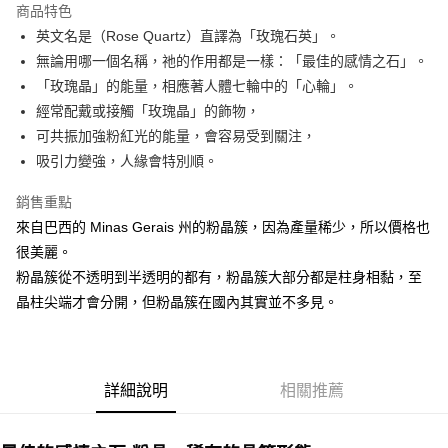
商品特色
Apple Pay
英文名是（Rose Quartz）直譯為「玫瑰石英」。
無論用哪一個名稱，祂的作用都是一樣：「最佳的感情之石」。
街口支付
「玫瑰晶」的能量，相應著人體七輪中的「心輪」。
悠遊付
經常配戴或接觸「玫瑰晶」的飾物，
可共振加強粉紅光的能量，會容易受到關注，
ATM付款
吸引力變強，人緣會特別順。
運送方式
銷售重點
全家取貨付款
來自巴西的 Minas Gerais 州的粉晶簇，因為產量稀少，所以價格也
每筆NT$80，滿NT$3,000(含以上)免運費
很美麗。
粉晶簇從不透明到半透明的都有，粉晶簇大部分都是柱身相黏，至
7-11取貨付款
晶柱尖端才會分開，但粉晶簇在國內其實並不多見。
每筆NT$80，滿NT$3,000(含以上)免運費
賣家宅配幫您送（台灣）
每筆NT$80，滿NT$3,000(含以上)免運費
詳細說明
相關推薦
郵局幫你送（離島）
每筆NT$80，滿NT$3,000(含以上)免運費