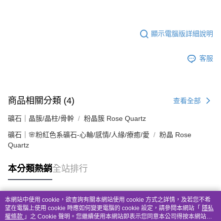
顯示電腦版詳細說明
客服
商品相關分類 (4)
查看全部
礦石｜晶簇/晶柱/骨幹
粉晶簇 Rose Quartz
礦石｜🌸粉紅色系礦石-心輪/感情/人緣/療癒/愛
粉晶 Rose
Quartz
本分類熱銷
全站排行
本網站中使用 cookie，欲查詢有關本網站使用 cookie 方式之詳情，及若您不希
熱門標籤
望在電腦上使用 cookie 時應如何變更電腦的 cookie 設定，請參閱本網站「
隱私
權條款
」之 Cookie 聲明。您繼續使用本網站即表示您同意本公司得按本網站使