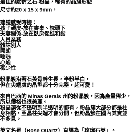
最佳的感情之石-粉晶，稀有的晶簇形態
尺寸約20 x 15 x 9mm，
付款後門市自取
免運費
建議感受時機：
孩子頑皮-放在書桌、枕頭下
夫妻關係-放在臥房促進和諧
人員業務
體諒別人
開朗
睡眠
心通
稀少性
粉晶簇沿著石英骨幹生長，半粉半白，
但在尖端處的晶型都十分完整，超可愛！
來自巴西的 Minas Gerais 州的粉晶簇，因為產量稀少，
所以價格也很美麗。
粉晶簇從不透明到半透明的都有，粉晶簇大部分都是柱
身相黏，至晶柱尖端才會分開，但粉晶簇在國內其實並
不多見。
英文名是（Rose Quartz）直譯為「玫瑰石英」。