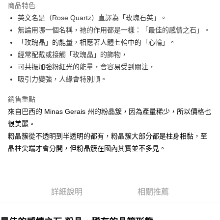
商品特色
Apple Pay
英文名是（Rose Quartz）直譯為「玫瑰石英」。
無論用哪一個名稱，祂的作用都是一樣：「最佳的感情之石」。
街口支付
「玫瑰晶」的能量，相應著人體七輪中的「心輪」。
悠遊付
經常配戴或接觸「玫瑰晶」的飾物，
可共振加強粉紅光的能量，會容易受到關注，
ATM付款
吸引力變強，人緣會特別順。
運送方式
銷售重點
全家取貨付款
來自巴西的 Minas Gerais 州的粉晶簇，因為產量稀少，所以價格也
每筆NT$80，滿NT$3,000(含以上)免運費
很美麗。
粉晶簇從不透明到半透明的都有，粉晶簇大部分都是柱身相黏，至
7-11取貨付款
晶柱尖端才會分開，但粉晶簇在國內其實並不多見。
每筆NT$80，滿NT$3,000(含以上)免運費
賣家宅配幫您送（台灣）
每筆NT$80，滿NT$3,000(含以上)免運費
詳細說明
相關推薦
郵局幫你送（離島）
每筆NT$80，滿NT$3,000(含以上)免運費