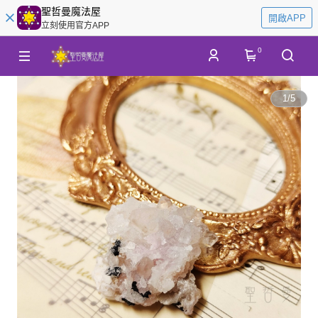
聖哲曼魔法屋
開啟APP
立刻使用官方APP
0
1
/
5