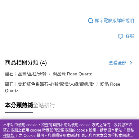
顯示電腦版詳細說明
客服
商品相關分類 (4)
查看全部
礦石｜晶簇/晶柱/骨幹
粉晶簇 Rose Quartz
礦石｜🌸粉紅色系礦石-心輪/感情/人緣/療癒/愛
粉晶 Rose
Quartz
本分類熱銷
全站排行
本網站中使用 cookie，欲查詢有關本網站使用 cookie 方式之詳情，及若您不希
熱門標籤
望在電腦上使用 cookie 時應如何變更電腦的 cookie 設定，請參閱本網站「
隱私
權條款
」之 Cookie 聲明。您繼續使用本網站即表示您同意本公司得按本網站使