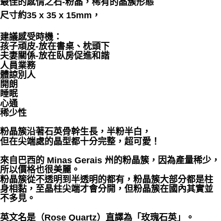
最佳的感情之石-粉晶，稀有的晶簇形態
尺寸約35 x 35 x 15mm，
付款後門市自取
免運費
建議感受時機：
孩子頑皮-放在書桌、枕頭下
夫妻關係-放在臥房促進和諧
人員業務
體諒別人
開朗
睡眠
心通
稀少性
粉晶簇沿著石英骨幹生長，半粉半白，
但在尖端處的晶型都十分完整，超可愛！
來自巴西的 Minas Gerais 州的粉晶簇，因為產量稀少，
所以價格也很美麗。
粉晶簇從不透明到半透明的都有，粉晶簇大部分都是柱
身相黏，至晶柱尖端才會分開，但粉晶簇在國內其實並
不多見。
英文名是（Rose Quartz）直譯為「玫瑰石英」。