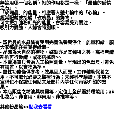
無論用哪一個名稱，祂的作用都是一樣：「最佳的感情
之石」。
「玫瑰晶」的能量，相應著人體七輪中的「心輪」。
經常配戴或接觸「玫瑰晶」的飾物，
可共振加強粉紅光的能量，會容易受到關注，
吸引力變強，人緣會特別順。
__________________________________
• 聖哲曼的水晶皆有受到完善滋養與淨化，能量和諧，願
大家都能在這覓得緣礦~
• 晶礦為大自然的禮物，礦缺亦是其獨特之美，高標者請
斟酌再行邀請，或來店挑選^^
• 本賣場寶貝皆為人工拍照測量，呈現出的色澤尺寸難免
有誤差，以實物為準。
• 靈性功能僅供參考，效果因人而異，宜作輔助保養之
用，不可取代必要之醫療行為；未經科學驗證，本店不
宣稱也不保證任何貼文及影片內等任何內容介紹的效
果。
• 本店販售之精油與噴霧等，定位上全部屬於環境用；非
化妝品、非食用、非藥用、非推拿等。
其他粉晶簇>>
點我去看看