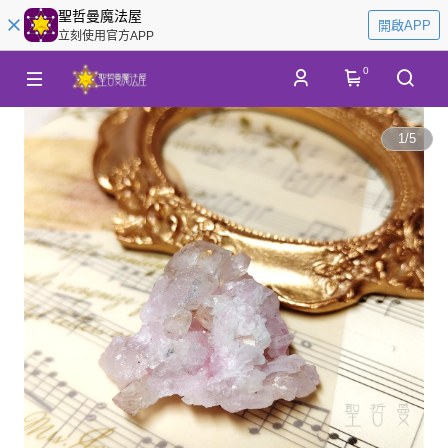
聖哲曼魔法屋
開啟APP
立刻使用官方APP
0
1
/
5