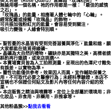
英文名是（Rose Quartz）直譯為「玫瑰石英」。
無論用哪一個名稱，祂的作用都是一樣：「最佳的感情
之石」。
「玫瑰晶」的能量，相應著人體七輪中的「心輪」。
經常配戴或接觸「玫瑰晶」的飾物，
可共振加強粉紅光的能量，會容易受到關注，
吸引力變強，人緣會特別順。
__________________________________
• 聖哲曼的水晶皆有受到完善滋養與淨化，能量和諧，願
大家都能在這覓得緣礦~
• 晶礦為大自然的禮物，礦缺亦是其獨特之美，高標者請
斟酌再行邀請，或來店挑選^^
• 本賣場寶貝皆為人工拍照測量，呈現出的色澤尺寸難免
有誤差，以實物為準。
• 靈性功能僅供參考，效果因人而異，宜作輔助保養之
用，不可取代必要之醫療行為；未經科學驗證，本店不
宣稱也不保證任何貼文及影片內等任何內容介紹的效
果。
• 本店販售之精油與噴霧等，定位上全部屬於環境用；非
化妝品、非食用、非藥用、非推拿等。
其他粉晶簇>>
點我去看看