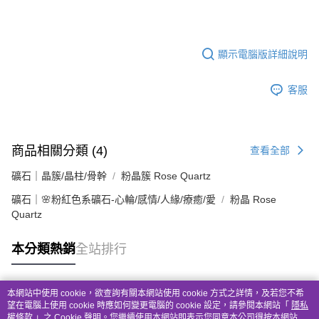
顯示電腦版詳細說明
客服
商品相關分類 (4)
查看全部
礦石｜晶簇/晶柱/骨幹
粉晶簇 Rose Quartz
礦石｜🌸粉紅色系礦石-心輪/感情/人緣/療癒/愛
粉晶 Rose
Quartz
本分類熱銷
全站排行
本網站中使用 cookie，欲查詢有關本網站使用 cookie 方式之詳情，及若您不希
熱門標籤
望在電腦上使用 cookie 時應如何變更電腦的 cookie 設定，請參閱本網站「
隱私
權條款
」之 Cookie 聲明。您繼續使用本網站即表示您同意本公司得按本網站使