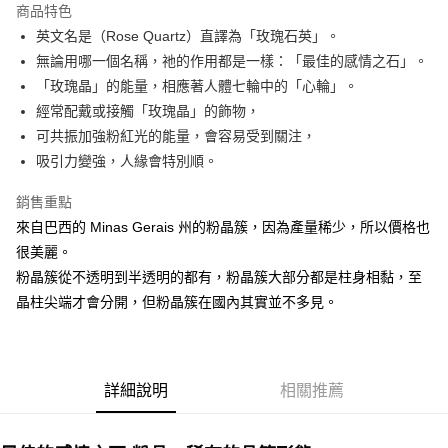
商品特色
Apple Pay
英文名是（Rose Quartz）直譯為「玫瑰石英」。
無論用哪一個名稱，祂的作用都是一樣：「最佳的感情之石」。
街口支付
「玫瑰晶」的能量，相應著人體七輪中的「心輪」。
悠遊付
經常配戴或接觸「玫瑰晶」的飾物，
可共振加強粉紅光的能量，會容易受到關注，
ATM付款
吸引力變強，人緣會特別順。
運送方式
銷售重點
全家取貨付款
來自巴西的 Minas Gerais 州的粉晶簇，因為產量稀少，所以價格也
每筆NT$80，滿NT$3,000(含以上)免運費
很美麗。
粉晶簇從不透明到半透明的都有，粉晶簇大部分都是柱身相黏，至
7-11取貨付款
晶柱尖端才會分開，但粉晶簇在國內其實並不多見。
每筆NT$80，滿NT$3,000(含以上)免運費
賣家宅配幫您送（台灣）
每筆NT$80，滿NT$3,000(含以上)免運費
詳細說明
相關推薦
郵局幫你送（離島）
每筆NT$80，滿NT$3,000(含以上)免運費