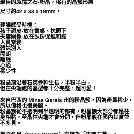
最佳的感情之石-粉晶，稀有的晶簇形態
付款後門市自取
尺寸約42 x 33 x 19mm，
免運費
建議感受時機：
孩子頑皮-放在書桌、枕頭下
夫妻關係-放在臥房促進和諧
人員業務
體諒別人
開朗
睡眠
心通
稀少性
粉晶簇沿著石英骨幹生長，半粉半白，
但在尖端處的晶型都十分完整，超可愛！
來自巴西的 Minas Gerais 州的粉晶簇，因為產量稀少，
所以價格也很美麗。
粉晶簇從不透明到半透明的都有，粉晶簇大部分都是柱
身相黏，至晶柱尖端才會分開，但粉晶簇在國內其實並
不多見。