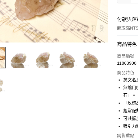
付款與運
超取滿NT$
付款方式
商品特色
信用卡一
商品編號
11863900
超商取貨
商品特色
LINE Pay
英文名是
無論用
Apple Pay
石」。
街口支付
「玫瑰
經常配
悠遊付
可共振
ATM付款
吸引力
銷售重點