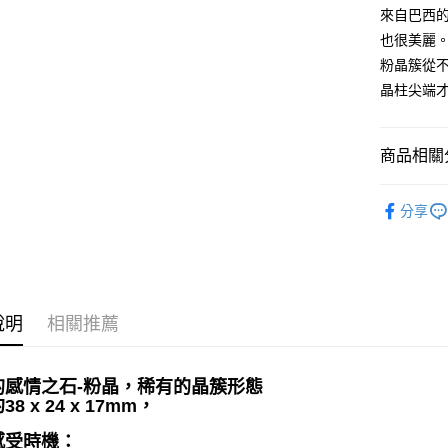
來自巴西的 
運送方式
也很美麗
全家取貨
粉晶簇從
每筆NT$8
晶柱尖端
7-11取貨
每筆NT$8
商品相關分
賣家宅配
礦石｜晶簇
每筆NT$8
分享
礦石｜🌸
郵局幫你
Quartz
每筆NT$8
💼職場♥桃
付款後門
❄晶系❄
說明
相關推薦
免運費
的感情之石-粉晶，稀有的晶簇形態
8 x 24 x 17mm，
感受時機：