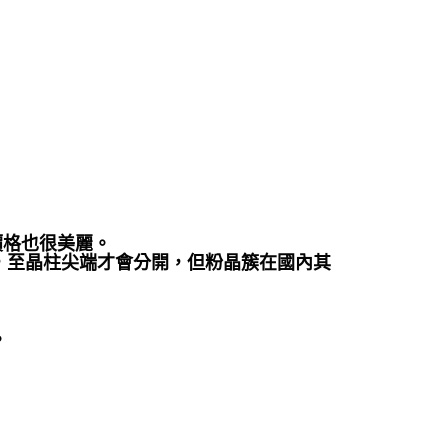
以價格也很美麗。
，至晶柱尖端才會分開，但粉晶簇在國內其
。