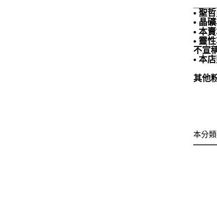
____
• 
• 
• 
• 
不宣
• 
其他粉
本分類