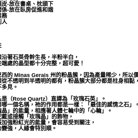
頑皮-放在書桌、枕頭下
關係-放在臥房促進和諧
業務
別人
性
簇沿著石英骨幹生長，半粉半白，
尖端處的晶型都十分完整，超可愛！
西的 Minas Gerais 州的粉晶簇，因為產量稀少，所
簇從不透明到半透明的都有，粉晶簇大部分都是柱身相黏
不多見。
是（Rose Quartz）直譯為「玫瑰石英」。
用哪一個名稱，祂的作用都是一樣：「最佳的感情之石」
瑰晶」的能量，相應著人體七輪中的「心輪」。
配戴或接觸「玫瑰晶」的飾物，
振加強粉紅光的能量，會容易受到關注，
力變強，人緣會特別順。