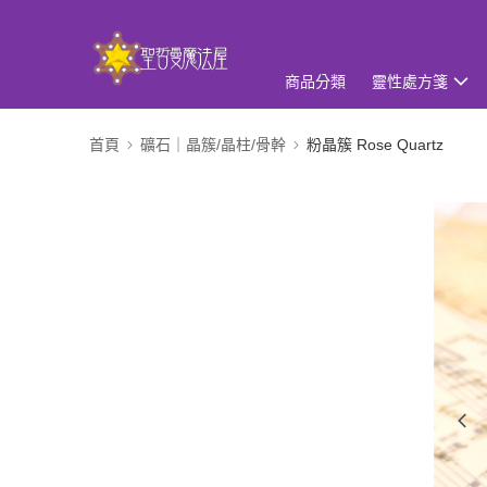
商品分類
靈性處方箋
首頁
礦石｜晶簇/晶柱/骨幹
粉晶簇 Rose Quartz