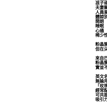
孩子
夫妻
人員
體諒
開朗
睡眠
心通
稀少
粉晶
但在
來自巴
粉晶
實並
英文名
無論
「玫
經常
可共
吸引