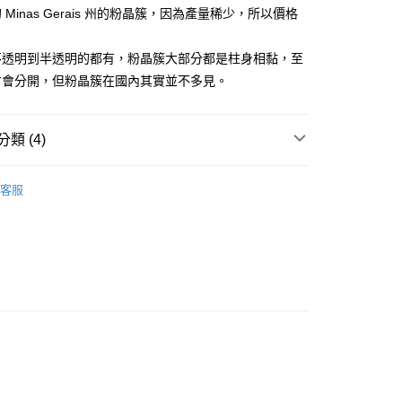
Minas Gerais 州的粉晶簇，因為產量稀少，所以價格
。
付款
不透明到半透明的都有，粉晶簇大部分都是柱身相黏，至
0，滿NT$3,000(含以上)免運費
才會分開，但粉晶簇在國內其實並不多見。
付款
0，滿NT$3,000(含以上)免運費
類 (4)
幫您送（台灣）
/晶柱/骨幹
粉晶簇 Rose Quartz
0，滿NT$3,000(含以上)免運費
客服
粉紅色系礦石-心輪/感情/人緣/療癒/愛
粉晶 Rose
送（離島）
0，滿NT$3,000(含以上)免運費
花♥水逆必備💌
招桃花-擺飾
市自取
三方晶系 § 專注