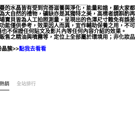
______________________________
聖哲曼的水晶皆有受到完善滋養與淨化，能量和諧，願大家
晶礦為大自然的禮物，礦缺亦是其獨特之美，高標者請斟酌再
本賣場寶貝皆為人工拍照測量，呈現出的色澤尺寸難免有誤
靈性功能僅供參考，效果因人而異，宜作輔助保養之用，不
稱也不保證任何貼文及影片內等任何內容介紹的效果。
本店販售之精油與噴霧等，定位上全部屬於環境用；非化妝
晶簇>>
點我去看看
熱銷
全站排行