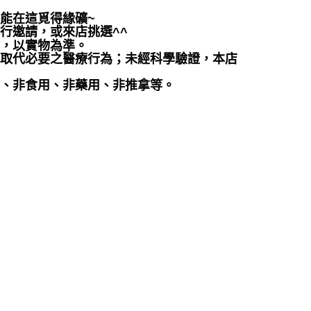
都能在這覓得緣礦~
行邀請，或來店挑選^^
差，以實物為準。
可取代必要之醫療行為；未經科學驗證，本店
品、非食用、非藥用、非推拿等。