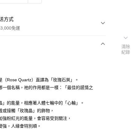
送方式
3,000免運
清除
紀錄
次付款
付款
（Rose Quartz）直譯為「玫瑰石英」。
哪一個名稱，祂的作用都是一樣：「最佳的感情之
晶」的能量，相應著人體七輪中的「心輪」。
戴或接觸「玫瑰晶」的飾物，
加強粉紅光的能量，會容易受到關注，
變強，人緣會特別順。