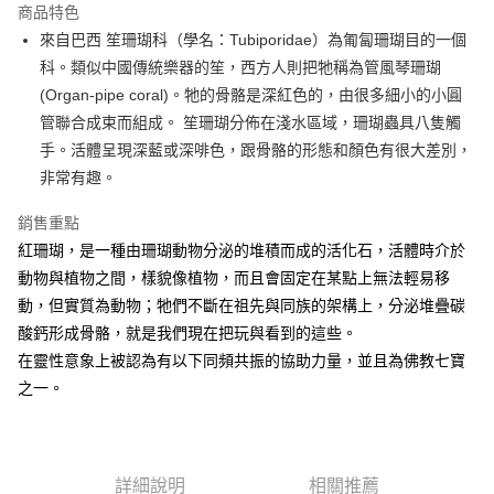
商品特色
Apple Pay
來自巴西 笙珊瑚科（學名：Tubiporidae）為匍匐珊瑚目的一個
科。類似中國傳統樂器的笙，西方人則把牠稱為管風琴珊瑚
街口支付
(Organ-pipe coral)。牠的骨骼是深紅色的，由很多細小的小圓
悠遊付
管聯合成束而組成。 笙珊瑚分佈在淺水區域，珊瑚蟲具八隻觸
手。活體呈現深藍或深啡色，跟骨骼的形態和顏色有很大差別，
ATM付款
非常有趣。
運送方式
銷售重點
全家取貨付款
紅珊瑚，是一種由珊瑚動物分泌的堆積而成的活化石，活體時介於
每筆NT$80，滿NT$3,000(含以上)免運費
動物與植物之間，樣貌像植物，而且會固定在某點上無法輕易移
動，但實質為動物；牠們不斷在祖先與同族的架構上，分泌堆疊碳
7-11取貨付款
酸鈣形成骨骼，就是我們現在把玩與看到的這些。
每筆NT$80，滿NT$3,000(含以上)免運費
在靈性意象上被認為有以下同頻共振的協助力量，並且為佛教七寶
賣家宅配幫您送（台灣）
之一。
每筆NT$80，滿NT$3,000(含以上)免運費
郵局幫你送（離島）
詳細說明
相關推薦
每筆NT$80，滿NT$3,000(含以上)免運費