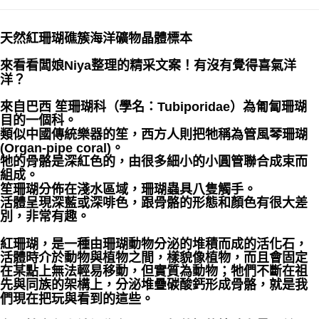
付款後門市自取
天然紅珊瑚礁簇海洋礦物晶體標本
免運費
來看看闆娘Niya整理的精采文案！有沒有覺得喜氣洋
洋？
來自巴西 笙珊瑚科（學名：Tubiporidae）為匍匐珊瑚
目的一個科。
類似中國傳統樂器的笙，西方人則把牠稱為管風琴珊瑚
(Organ-pipe coral)。
牠的骨骼是深紅色的，由很多細小的小圓管聯合成束而
組成。
笙珊瑚分佈在淺水區域，珊瑚蟲具八隻觸手。
活體呈現深藍或深啡色，跟骨骼的形態和顏色有很大差
別，非常有趣。
紅珊瑚，是一種由珊瑚動物分泌的堆積而成的活化石，
活體時介於動物與植物之間，樣貌像植物，而且會固定
在某點上無法輕易移動，但實質為動物；牠們不斷在祖
先與同族的架構上，分泌堆疊碳酸鈣形成骨骼，就是我
們現在把玩與看到的這些。