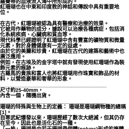
羅賽蒂的血液流入海中所形成的。
紅珊瑚也在中東和印度教的神話和傳說中具有重要地
位。
⁡
在古代，紅珊瑚被認為具有醫療和治療的效果。
它被用作藥物的成分，據說可以治療各種病症，包括消
化系統疾病、心臟病和貧血等。
現代科學已經證明了紅珊瑚中含有豐富的礦物質和微量
元素，對於身體健康有一定的益處。
由於它的美麗和珍貴，紅珊瑚在古代的建築和藝術中也
廣泛應用。
例如，在古埃及的金字塔中就有發現使用紅珊瑚作為裝
飾元素的痕跡。
古羅馬的貴族和富人也將紅珊瑚用作珠寶和飾品的材
料，以營造豪華和奢華的形象。
_____________________________________
尺寸約25-40mm，
內含一個，隨機出貨。
_____________________________________
珊瑚的特殊與生物上的定義： 珊瑚是珊瑚綱物種的總稱
[1]。
自寒武紀爆發以來，珊瑚歷經了數次大絕滅，但其仍存
在至今，因此也是活化石的一種。