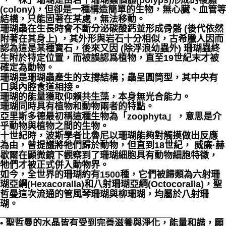
「一株」珊瑚是由若干珊瑚蟲個體(polyps)形成的複體
(colony)，但卻是一種構造簡單的生物，無心臟、血管等
結構，只能固著在某處，無法移動。
珊瑚蟲在生長時會不斷分泌碳酸鈣並形成骨骼 (後代依然
附著在其身上) ，其外形與岩石十分相似，古希臘人因而
認為這是某種寶石，後來又因 (除浮浪幼蟲外) 珊瑚蟲終
生附於特定位置，而被誤認爲植物，直至19世紀末才被
確定為動物。
珊瑚是珊瑚蟲產生的支撐結構；蟲呈圓筒型，其中央有
口與內腔食道相接。
珊瑚的能量獲取仰賴共生藻，本身無光合能力。
珊瑚同時具有植物和動物兩者的特點。
亞里斯多德最初稱這種生物為「zoophyta」，意思是介
乎動物與植物之間的生物。
十世紀時，波斯學者比魯尼以珊瑚能夠對觸摸做出反應
為由，曾提議將牠們歸於動物，但直到18世紀， 威廉·赫
歇爾在顯微鏡下觀察到了珊瑚細胞具有動物細胞特徵，
牠們才被正式併入動物界。
如今，全世界的珊瑚約有1500種，它們被歸類為六射珊
瑚亞綱(Hexacoralla)和八射珊瑚亞綱(Octocoralla)，聖
哲曼這次流通的管風琴珊瑚與柳珊瑚，均屬於八射珊
瑚。
__________________________________
• 聖哲曼的水晶皆有受到完善滋養與淨化，能量和諧，願