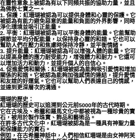
在靈性意象上被認為有以下同頻共振的協助力量，並且
為佛教七寶之一。
1. 保護：紅珊瑚被認為可以提供身體和心靈的保護。它
被認為有能力避免惡意的能量和負面的外界影響，同時
淨化環境並吸引正能量。
2. 平衡：紅珊瑚被認為可以平衡身體的能量。它能幫助
調節並平均分配能量，以保持身心靈的和諧。它也可以
幫助人們在壓力和焦慮時保持冷靜，並平衡情緒。
3. 提升能量：紅珊瑚被認為可以增強人體的能量。它可
以提高身體的應力耐受能力，增強體力和耐力。它還可
以增加活力和動力，並提升個人的自信心。
4. 促進愛情和關係：紅珊瑚被認為能夠吸引愛情和增加
關係的和諧。它被認為能夠加強感情的連結，提升愛情
和友誼的好運氣。它也可以幫助人們表達自己的情感，
並達到更深層次的溝通。
⁡
珊瑚的歷史：
紅珊瑚的歷史可以追溯到公元前5000年的古代時期。
它在古埃及、希臘和羅馬文化中都被視為一種珍貴的寶
石，被用於製作珠寶、飾品和藝術品。
在許多古代文化中，紅珊瑚被認為是一種具有神聖力量
和保護能力的寶石。
例如，在古希臘神話中，人們相信紅珊瑚是由女神阿芙