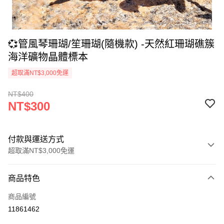
💞管風琴珊瑚/笙珊瑚(隨機款) -天然紅珊瑚礁簇
海洋礦物晶體標本
超取滿NT$3,000免運
NT$400
NT$300
付款與運送方式
超取滿NT$3,000免運
付款方式
商品特色
信用卡一次付款
商品編號
超商取貨付款
11861462
LINE Pay