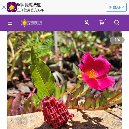
聖哲曼魔法屋
開啟APP
立刻使用官方APP
0
1
/
4