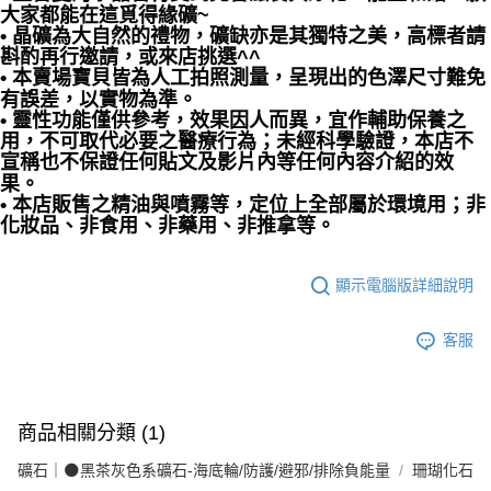
大家都能在這覓得緣礦~
• 晶礦為大自然的禮物，礦缺亦是其獨特之美，高標者請
斟酌再行邀請，或來店挑選^^
• 本賣場寶貝皆為人工拍照測量，呈現出的色澤尺寸難免
有誤差，以實物為準。
• 靈性功能僅供參考，效果因人而異，宜作輔助保養之
用，不可取代必要之醫療行為；未經科學驗證，本店不
宣稱也不保證任何貼文及影片內等任何內容介紹的效
果。
• 本店販售之精油與噴霧等，定位上全部屬於環境用；非
化妝品、非食用、非藥用、非推拿等。
顯示電腦版詳細說明
客服
商品相關分類 (1)
礦石｜🌑黑茶灰色系礦石-海底輪/防護/避邪/排除負能量
珊瑚化石