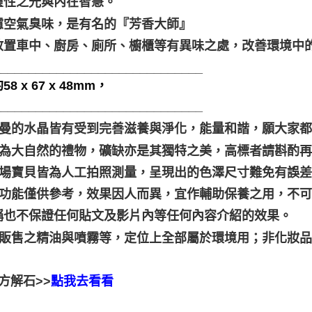
靈性之光與內在智慧。
濾空氣臭味，是有名的『芳香大師』
放置車中、廚房、廁所、櫥櫃等有異味之處，改善環境中
______________________________
8 x 67 x 48mm，
______________________________
聖哲曼的水晶皆有受到完善滋養與淨化，能量和諧，願大家
晶礦為大自然的禮物，礦缺亦是其獨特之美，高標者請斟酌再
本賣場寶貝皆為人工拍照測量，呈現出的色澤尺寸難免有誤
靈性功能僅供參考，效果因人而異，宜作輔助保養之用，不
稱也不保證任何貼文及影片內等任何內容介紹的效果。
本店販售之精油與噴霧等，定位上全部屬於環境用；非化妝
方解石>>
點我去看看