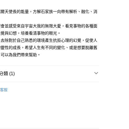
瑞爾天使長的能量，方解石家族一向帶有解析、融化、消
付款
。
0，滿NT$3,000(含以上)免運費
體會並感受來自宇宙大我的無限大愛，看見事物的各種面
錯覺與幻想，培養看清事物的眼光。
付款
人去除對於自己熟悉的環境產生抗拒心理的幻覺，促使人
0，滿NT$3,000(含以上)免運費
的靈性的成長，希望人生有不同的變化、或是想要脫離舊
幫您送（台灣）
，可以為我們帶來幫助。
0，滿NT$3,000(含以上)免運費
送（離島）
類 (1)
0，滿NT$3,000(含以上)免運費
多彩色系礦石
方解石/冰洲石 Calcite
市自取
客服