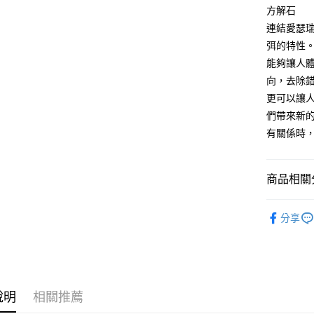
方解石
運送方式
連結愛瑟
全家取貨
弭的特性
每筆NT$8
能夠讓人
向，去除
7-11取貨
更可以讓
每筆NT$8
們帶來新
賣家宅配
有關係時
每筆NT$8
郵局幫你
商品相關分
每筆NT$8
礦石｜🌈
付款後門
分享
免運費
說明
相關推薦