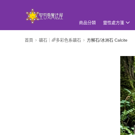
商品分類
靈性處方箋
首頁
礦石｜🌈多彩色系礦石
方解石/冰洲石 Calcite