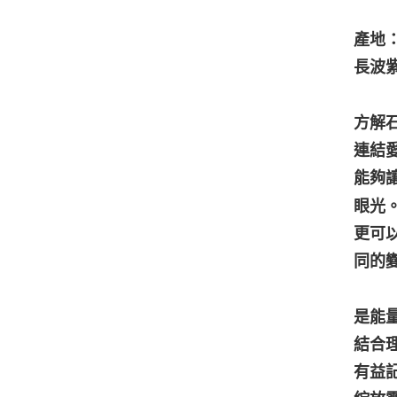
產地：Sa
長波
方解
連結
能夠
眼光
更可
同的
⁡
是能
結合
有益