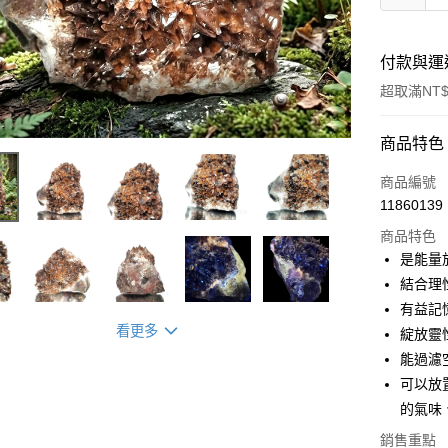
付款與運
超取滿NT$
付款方式
商品特色
信用卡一
商品編號
11860139
超商取貨
商品特色
LINE Pay
是能量
結合理
Apple Pay
有益記
街口支付
看更多
綻放靈
能過濾
悠遊付
可以放
ATM付款
的氣味
銷售重點