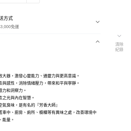
送方式
3,000免運
清除
紀錄
次付款
付款
放大器，激發心靈能力、通靈力與更高意識。
性與感性，消除情緒壓力，帶來和平與寧靜。
憶力和洞察力。
性之光與內在智慧。
空氣臭味，是有名的『芳香大師』
置車中、廚房、廁所、櫥櫃等有異味之處，改善環境中
、能量。