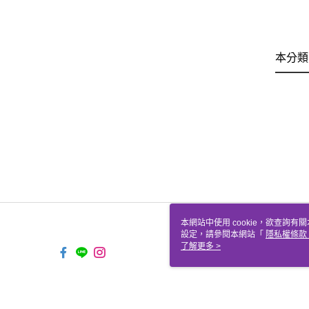
本分類
本網站中使用 cookie，欲查詢有關
設定，請參閱本網站「
隱私權條款
使用 cookie。
了解更多 >