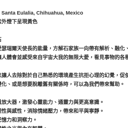
nta Eulalia, Chihuahua, Mexico
紫外燈下呈現黃色
石
愛瑟瑞爾天使長的能量，方解石家族一向帶有解析、融化
讓人體會並感受來自宇宙大我的無限大愛，看見事物的各
。
以讓人去除對於自己熟悉的環境產生抗拒心理的幻覺，促
變化、或是想要脫離舊有關係時，可以為我們帶來幫助。
量放大器，激發心靈能力、通靈力與更高意識。
理性與感性，消除情緒壓力，帶來和平與寧靜。
記憶力和洞察力。