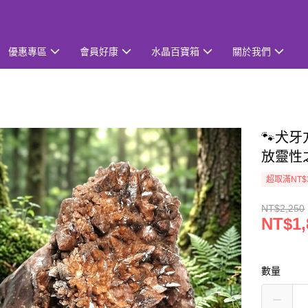
優惠專區
會員好康
水晶百寶箱
關於我們
🐾犬牙方
放靈性
超取滿NT$
NT$2,250
NT$1,
數量