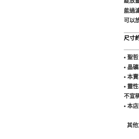
綻放
能過
可以
____
尺寸約5
____
• 
• 
• 
• 
不宣
• 
其他