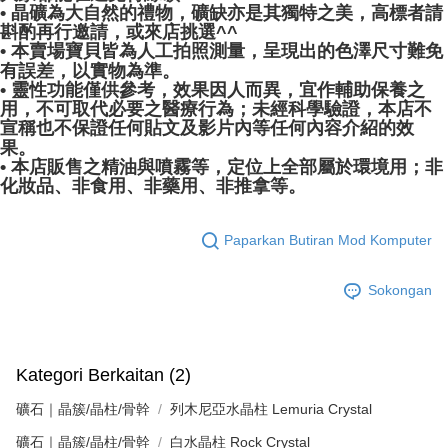
• 晶礦為大自然的禮物，礦缺亦是其獨特之美，高標者請
斟酌再行邀請，或來店挑選^^
• 本賣場寶貝皆為人工拍照測量，呈現出的色澤尺寸難免
有誤差，以實物為準。
• 靈性功能僅供參考，效果因人而異，宜作輔助保養之
用，不可取代必要之醫療行為；未經科學驗證，本店不
宣稱也不保證任何貼文及影片內等任何內容介紹的效
果。
• 本店販售之精油與噴霧等，定位上全部屬於環境用；非
化妝品、非食用、非藥用、非推拿等。
Paparkan Butiran Mod Komputer
Sokongan
Kategori Berkaitan (2)
礦石｜晶簇/晶柱/骨幹
列木尼亞水晶柱 Lemuria Crystal
礦石｜晶簇/晶柱/骨幹
白水晶柱 Rock Crystal