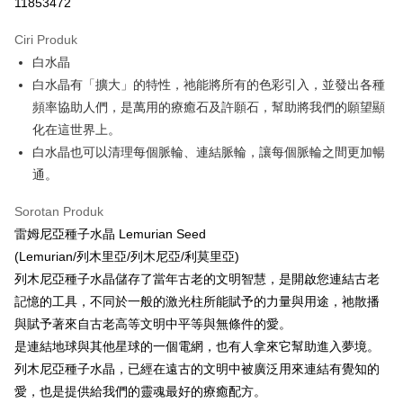
11853472
LINE Pay
Ciri Produk
Apple Pay
白水晶
白水晶有「擴大」的特性，祂能將所有的色彩引入，並發出各種
JKOPAY
頻率協助人們，是萬用的療癒石及許願石，幫助將我們的願望顯
Easy Wallet
化在這世界上。
白水晶也可以清理每個脈輪、連結脈輪，讓每個脈輪之間更加暢
Pemindahan ATM
通。
Pilihan Penghantaran
Sorotan Produk
全家取貨付款
雷姆尼亞種子水晶 Lemurian Seed
NT$80/pesanan | Penghantaran percuma untuk pesanan
(Lemurian/列木里亞/列木尼亞/利莫里亞)
NT$3,000 atau lebih
列木尼亞種子水晶儲存了當年古老的文明智慧，是開啟您連結古老
記憶的工具，不同於一般的激光柱所能賦予的力量與用途，祂散播
7-11取貨付款
與賦予著來自古老高等文明中平等與無條件的愛。
NT$80/pesanan | Penghantaran percuma untuk pesanan
是連結地球與其他星球的一個電網，也有人拿來它幫助進入夢境。
NT$3,000 atau lebih
列木尼亞種子水晶，已經在遠古的文明中被廣泛用來連結有覺知的
賣家宅配幫您送（台灣）
愛，也是提供給我們的靈魂最好的療癒配方。