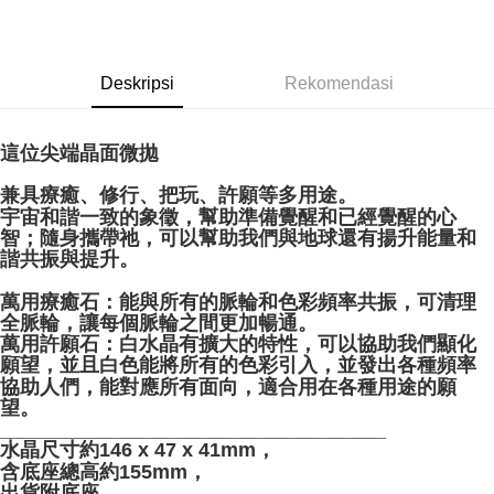
NT$80/pesanan | Penghantaran percuma untuk pesanan
NT$3,000 atau lebih
郵局幫你送（離島）
Deskripsi
Rekomendasi
NT$80/pesanan | Penghantaran percuma untuk pesanan
NT$3,000 atau lebih
這位尖端晶面微拋
付款後門市自取
兼具療癒、修行、把玩、許願等多用途。
Penghantaran percuma
宇宙和諧一致的象徵，幫助準備覺醒和已經覺醒的心
智；隨身攜帶祂，可以幫助我們與地球還有揚升能量和
諧共振與提升。
萬用療癒石：能與所有的脈輪和色彩頻率共振，可清理
全脈輪，讓每個脈輪之間更加暢通。
萬用許願石：白水晶有擴大的特性，可以協助我們顯化
願望，並且白色能將所有的色彩引入，並發出各種頻率
協助人們，能對應所有面向，適合用在各種用途的願
望。
___________________________________
水晶尺寸約146 x 47 x 41mm，
含底座總高約155mm，
出貨附底座