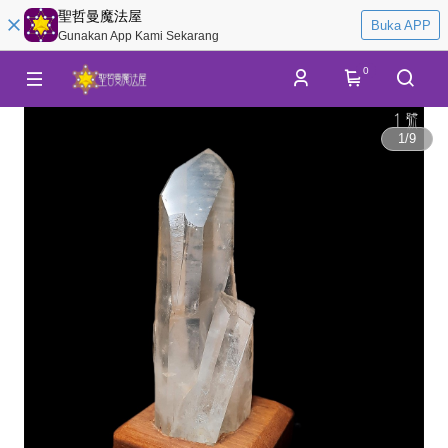
聖哲曼魔法屋
Buka APP
Gunakan App Kami Sekarang
0
1
/
9