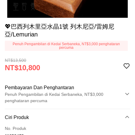
💖巴西列木里亞水晶1號 列木尼亞/雷姆尼
亞/Lemurian
Penuh Pengambilan di Kedai Serbaneka, NT$3,000 penghataran
percuma
NT$13,500
NT$10,800
Pembayaran Dan Penghantaran
Penuh Pengambilan di Kedai Serbaneka, NT$3,000
penghataran percuma
Kaedah Pembayaran
Ciri Produk
Kad Kredit (Bayaran Penuh)
No. Produk
Pengambilan di Kedai Serbaneka