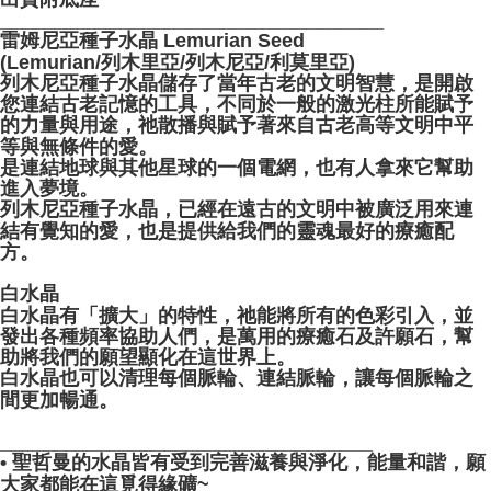
___________________________________
雷姆尼亞種子水晶 Lemurian Seed
(Lemurian/列木里亞/列木尼亞/利莫里亞)
列木尼亞種子水晶儲存了當年古老的文明智慧，是開啟
您連結古老記憶的工具，不同於一般的激光柱所能賦予
的力量與用途，祂散播與賦予著來自古老高等文明中平
等與無條件的愛。
是連結地球與其他星球的一個電網，也有人拿來它幫助
進入夢境。
列木尼亞種子水晶，已經在遠古的文明中被廣泛用來連
結有覺知的愛，也是提供給我們的靈魂最好的療癒配
方。
白水晶
白水晶有「擴大」的特性，祂能將所有的色彩引入，並
發出各種頻率協助人們，是萬用的療癒石及許願石，幫
助將我們的願望顯化在這世界上。
白水晶也可以清理每個脈輪、連結脈輪，讓每個脈輪之
間更加暢通。
__________________________________
• 聖哲曼的水晶皆有受到完善滋養與淨化，能量和諧，願
大家都能在這覓得緣礦~