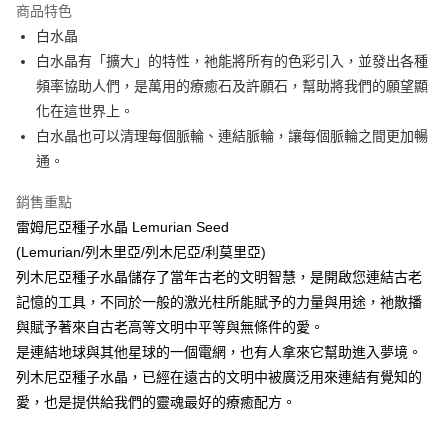
商品特色
Apple Pay
白水晶
白水晶有「擴大」的特性，祂能將所有的色彩引入，並發出各種
街口支付
頻率協助人們，是萬用的療癒石及許願石，幫助將我們的願望顯
悠遊付
化在這世界上。
白水晶也可以清理每個脈輪、連結脈輪，讓每個脈輪之間更加暢
ATM付款
通。
運送方式
銷售重點
全家取貨付款
雷姆尼亞種子水晶 Lemurian Seed
每筆NT$80，滿NT$3,000(含以上)免運費
(Lemurian/列木里亞/列木尼亞/利莫里亞)
列木尼亞種子水晶儲存了當年古老的文明智慧，是開啟您連結古老
7-11取貨付款
記憶的工具，不同於一般的激光柱所能賦予的力量與用途，祂散播
每筆NT$80，滿NT$3,000(含以上)免運費
與賦予著來自古老高等文明中平等與無條件的愛。
賣家宅配幫您送（台灣）
是連結地球與其他星球的一個電網，也有人拿來它幫助進入夢境。
列木尼亞種子水晶，已經在遠古的文明中被廣泛用來連結有覺知的
每筆NT$80，滿NT$3,000(含以上)免運費
愛，也是提供給我們的靈魂最好的療癒配方。
郵局幫你送（離島）
每筆NT$80，滿NT$3,000(含以上)免運費