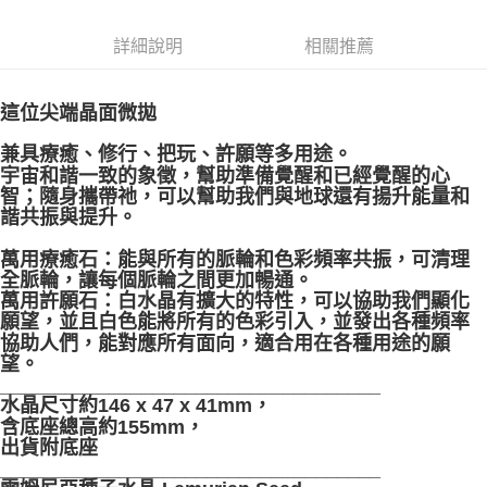
付款後門市自取
詳細說明
相關推薦
免運費
這位尖端晶面微拋
兼具療癒、修行、把玩、許願等多用途。
宇宙和諧一致的象徵，幫助準備覺醒和已經覺醒的心
智；隨身攜帶祂，可以幫助我們與地球還有揚升能量和
諧共振與提升。
萬用療癒石：能與所有的脈輪和色彩頻率共振，可清理
全脈輪，讓每個脈輪之間更加暢通。
萬用許願石：白水晶有擴大的特性，可以協助我們顯化
願望，並且白色能將所有的色彩引入，並發出各種頻率
協助人們，能對應所有面向，適合用在各種用途的願
望。
___________________________________
水晶尺寸約146 x 47 x 41mm，
含底座總高約155mm，
出貨附底座
___________________________________