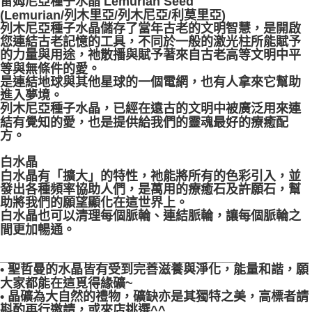
雷姆尼亞種子水晶 Lemurian Seed
(Lemurian/列木里亞/列木尼亞/利莫里亞)
列木尼亞種子水晶儲存了當年古老的文明智慧，是開啟
您連結古老記憶的工具，不同於一般的激光柱所能賦予
的力量與用途，祂散播與賦予著來自古老高等文明中平
等與無條件的愛。
是連結地球與其他星球的一個電網，也有人拿來它幫助
進入夢境。
列木尼亞種子水晶，已經在遠古的文明中被廣泛用來連
結有覺知的愛，也是提供給我們的靈魂最好的療癒配
方。
白水晶
白水晶有「擴大」的特性，祂能將所有的色彩引入，並
發出各種頻率協助人們，是萬用的療癒石及許願石，幫
助將我們的願望顯化在這世界上。
白水晶也可以清理每個脈輪、連結脈輪，讓每個脈輪之
間更加暢通。
__________________________________
• 聖哲曼的水晶皆有受到完善滋養與淨化，能量和諧，願
大家都能在這覓得緣礦~
• 晶礦為大自然的禮物，礦缺亦是其獨特之美，高標者請
斟酌再行邀請，或來店挑選^^