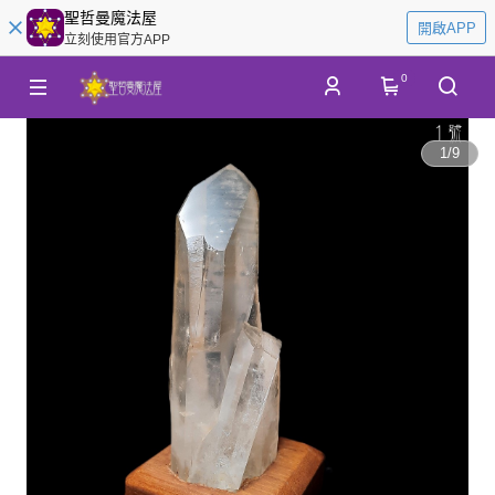
聖哲曼魔法屋
開啟APP
立刻使用官方APP
0
1
/
9