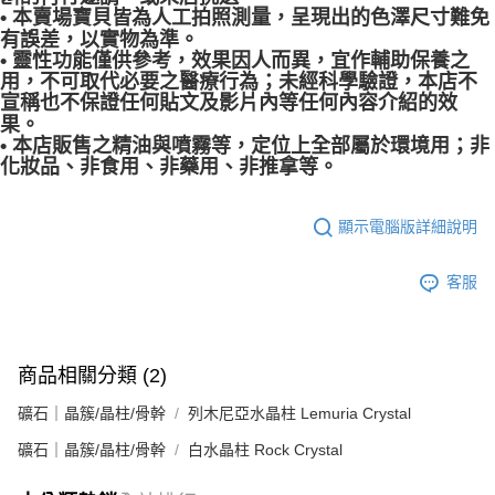
• 本賣場寶貝皆為人工拍照測量，呈現出的色澤尺寸難免
有誤差，以實物為準。
• 靈性功能僅供參考，效果因人而異，宜作輔助保養之
用，不可取代必要之醫療行為；未經科學驗證，本店不
宣稱也不保證任何貼文及影片內等任何內容介紹的效
果。
• 本店販售之精油與噴霧等，定位上全部屬於環境用；非
化妝品、非食用、非藥用、非推拿等。
顯示電腦版詳細說明
客服
商品相關分類 (2)
礦石｜晶簇/晶柱/骨幹
列木尼亞水晶柱 Lemuria Crystal
礦石｜晶簇/晶柱/骨幹
白水晶柱 Rock Crystal