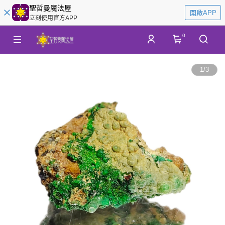
聖哲曼魔法屋
開啟APP
立刻使用官方APP
0
1
/
3