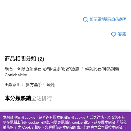
顯示電腦版詳細說明
客服
商品相關分類 (2)
礦石｜🍀綠色系礦石-心輪/健康/財富/療癒
砷銅鈣石/砷鈣銅礦
Conichalcite
❄晶系❄
斜方晶系 § 療癒
本分類熱銷
全站排行
本網站中使用 cookie，欲查詢有關本網站使用 cookie 方式之詳情，及若您不希
熱門標籤
望在電腦上使用 cookie 時應如何變更電腦的 cookie 設定，請參閱本網站「
隱私
權條款
」之 Cookie 聲明。您繼續使用本網站即表示您同意本公司得按本網站使