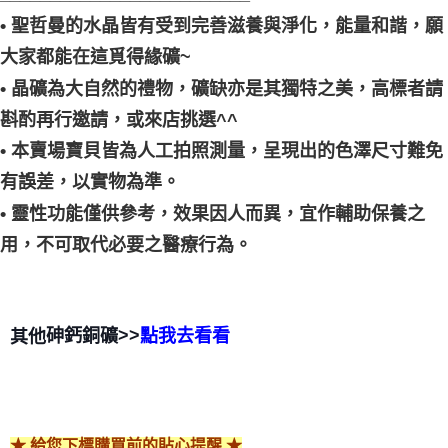
• 聖哲曼的水晶皆有受到完善滋養與淨化，能量和諧，願
大家都能在這覓得緣礦~
• 晶礦為大自然的禮物，礦缺亦是其獨特之美，高標者請
斟酌再行邀請，或來店挑選^^
• 本賣場寶貝皆為人工拍照測量，呈現出的色澤尺寸難免
有誤差，以實物為準。
• 靈性功能僅供參考，效果因人而異，宜作輔助保養之
用，不可取代必要之醫療行為。
>>
其他
砷鈣銅礦
點我去看看
★ 給您下標購買前的貼心提醒 ★