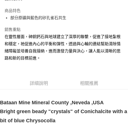
LINE Pay
商品特色
Apple Pay
部分原礦與藍色的矽孔雀石共生
街口支付
銷售重點
在靈性層面，砷銅鈣石與地球建立了深厚的聯繫，促進了接地紮根
悠遊付
和穩定，祂促進內心的平衡和彈性，透過與心輪的連結幫助清除情
ATM付款
緒障礙並培養自我接納，進而激發力量與決心，讓人能以清晰的思
路和新的目標前進。
運送方式
全家取貨付款
每筆NT$80，滿NT$3,000(含以上)免運費
詳細說明
相關推薦
7-11取貨付款
每筆NT$80，滿NT$3,000(含以上)免運費
Bataan Mine Mineral County ,Neveda ,USA
賣家宅配幫您送（台灣）
Bright green beady "crystals" of Conichalcite with a
每筆NT$80，滿NT$3,000(含以上)免運費
bit of blue Chrysocolla
郵局幫你送（離島）