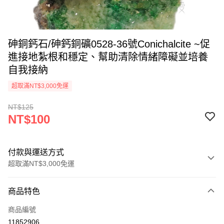
砷銅鈣石/砷鈣銅礦0528-36號Conichalcite ~促
進接地紮根和穩定、幫助清除情緒障礙並培養
自我接納
超取滿NT$3,000免運
NT$125
NT$100
付款與運送方式
超取滿NT$3,000免運
付款方式
商品特色
信用卡一次付款
商品編號
超商取貨付款
11852906