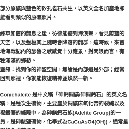
每筆NT$80，滿NT$3,000(含以上)免運費
部分原礦與藍色的矽孔雀石共生，以英文全名加產地即
付款後門市自取
能看到類似的原礦照片。
免運費
綠草如茵的龍息之崖，彷彿能聽到海浪聲，看見蔚藍的
天空，以及盤桓其上隨時會降落的龍群，這時候，來首
地海戰記內的瑟魯之歌感覺十分應景，對闆娘而言，有
種滿滿的鄉愁。
靈訊：找到你的神聖空間，無論是內部還是外部；經常
回到那裡，你就能恢復精神並煥然一新。
Conichalcite 是中文稱「砷鈣銅礦/砷銅鈣石」的英文名
稱，是種次生礦物，主要產於銅礦床氧化帶的裂縫以及
褐鐵礦的縫隙中，為砷鎂鈣石族(Adelite Group)的一
員，是砷酸鹽礦物，化學式為CaCuAsO4(OH))，通常呈