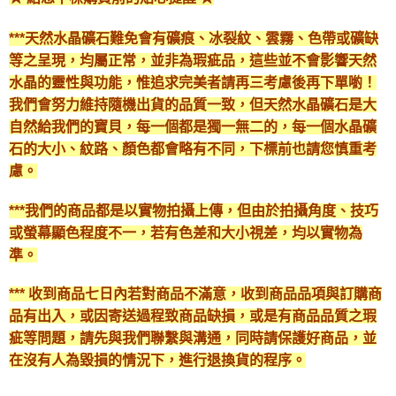
***天然水晶礦石難免會有礦痕、冰裂紋、雲霧、色帶或礦缺
等之呈現，均屬正常，並非為瑕疵品，這些並不會影響天然
水晶的靈性與功能，惟追求完美者請再三考慮後再下單喲！
我們會努力維持隨機出貨的品質一致，但天然水晶礦石是大
自然給我們的寶貝，每一個都是獨一無二的，每一個水晶礦
石的大小、紋路、顏色都會略有不同，下標前也請您慎重考
慮。
***我們的商品都是以實物拍攝上傳，但由於拍攝角度、技巧
或螢幕顯色程度不一，若有色差和大小視差，均以實物為
準。
*** 收到商品七日內若對商品不滿意，收到商品品項與訂購商
品有出入，或因寄送過程致商品缺損，或是有商品品質之瑕
疵等問題，請先與我們聯繫與溝通，同時請保護好商品，並
在沒有人為毀損的情況下，進行退換貨的程序。