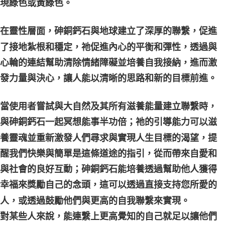
現綠色或黃綠色。
在靈性層面，砷銅鈣石與地球建立了深厚的聯繫，促進
了接地紮根和穩定，祂促進內心的平衡和彈性，透過與
心輪的連結幫助清除情緒障礙並培養自我接納，進而激
發力量與決心，讓人能以清晰的思路和新的目標前進。
當使用者嘗試與大自然及其所有滋養能量建立聯繫時，
與砷銅鈣石一起冥想能事半功倍；祂的引導能力可以滋
養靈魂並重新激發人們尋求與實現人生目標的渴望，提
醒我們快樂與簡單是這條道途的指引，從而帶來自愛和
與社會的良好互動；砷銅鈣石能培養透過幫助他人獲得
幸福來獎勵自己的念頭，這可以透過直接支持您所愛的
人，或透過鼓勵他們與更高的自我聯繫來實現。
對某些人來說，能連繫上更高覺知的自己就足以讓他們