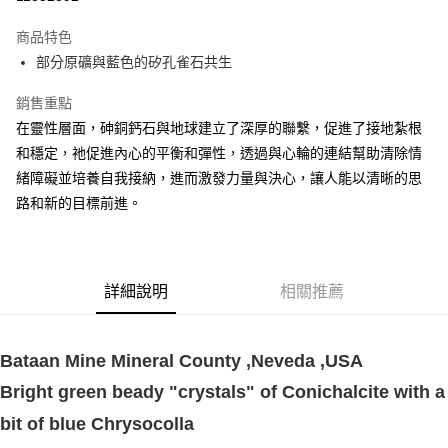
LINE Pay
商品特色
Apple Pay
部分原礦與藍色的矽孔雀石共生
街口支付
銷售重點
在靈性層面，砷銅鈣石與地球建立了深厚的聯繫，促進了接地紮根
悠遊付
和穩定，祂促進內心的平衡和彈性，透過與心輪的連結幫助清除情
ATM付款
緒障礙並培養自我接納，進而激發力量與決心，讓人能以清晰的思
路和新的目標前進。
運送方式
全家取貨付款
每筆NT$80，滿NT$3,000(含以上)免運費
詳細說明
相關推薦
7-11取貨付款
每筆NT$80，滿NT$3,000(含以上)免運費
Bataan Mine Mineral County ,Neveda ,USA
賣家宅配幫您送（台灣）
Bright green beady "crystals" of Conichalcite with a
每筆NT$80，滿NT$3,000(含以上)免運費
bit of blue Chrysocolla
郵局幫你送（離島）