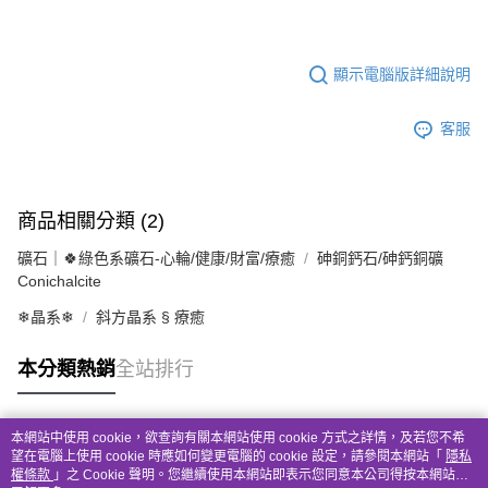
顯示電腦版詳細說明
客服
商品相關分類 (2)
礦石｜🍀綠色系礦石-心輪/健康/財富/療癒
砷銅鈣石/砷鈣銅礦
Conichalcite
❄晶系❄
斜方晶系 § 療癒
本分類熱銷
全站排行
本網站中使用 cookie，欲查詢有關本網站使用 cookie 方式之詳情，及若您不希
熱門標籤
望在電腦上使用 cookie 時應如何變更電腦的 cookie 設定，請參閱本網站「
隱私
權條款
」之 Cookie 聲明。您繼續使用本網站即表示您同意本公司得按本網站使