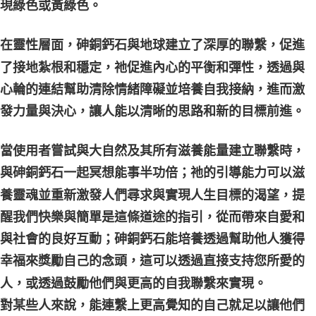
現綠色或黃綠色。
在靈性層面，砷銅鈣石與地球建立了深厚的聯繫，促進
了接地紮根和穩定，祂促進內心的平衡和彈性，透過與
心輪的連結幫助清除情緒障礙並培養自我接納，進而激
發力量與決心，讓人能以清晰的思路和新的目標前進。
當使用者嘗試與大自然及其所有滋養能量建立聯繫時，
與砷銅鈣石一起冥想能事半功倍；祂的引導能力可以滋
養靈魂並重新激發人們尋求與實現人生目標的渴望，提
醒我們快樂與簡單是這條道途的指引，從而帶來自愛和
與社會的良好互動；砷銅鈣石能培養透過幫助他人獲得
幸福來獎勵自己的念頭，這可以透過直接支持您所愛的
人，或透過鼓勵他們與更高的自我聯繫來實現。
對某些人來說，能連繫上更高覺知的自己就足以讓他們