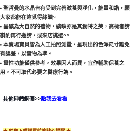
• 聖哲曼的水晶皆有受到完善滋養與淨化，能量和諧，願
大家都能在這覓得緣礦~
• 晶礦為大自然的禮物，礦缺亦是其獨特之美，高標者請
斟酌再行邀請，或來店挑選^^
• 本賣場寶貝皆為人工拍照測量，呈現出的色澤尺寸難免
有誤差，以實物為準。
• 靈性功能僅供參考，效果因人而異，宜作輔助保養之
用，不可取代必要之醫療行為。
>>
其他
砷鈣銅礦
點我去看看
★ 給您下標購買前的貼心提醒 ★