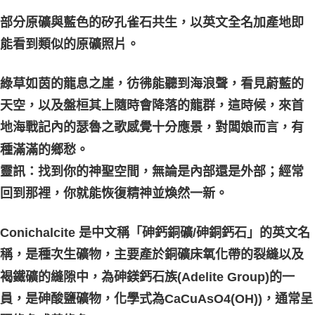
每筆NT$80，滿NT$3,000(含以上)免運費
部分原礦與藍色的矽孔雀石共生，以英文全名加產地即
付款後門市自取
能看到類似的原礦照片。
免運費
綠草如茵的龍息之崖，彷彿能聽到海浪聲，看見蔚藍的
天空，以及盤桓其上隨時會降落的龍群，這時候，來首
地海戰記內的瑟魯之歌感覺十分應景，對闆娘而言，有
種滿滿的鄉愁。
靈訊：找到你的神聖空間，無論是內部還是外部；經常
回到那裡，你就能恢復精神並煥然一新。
Conichalcite 是中文稱「砷鈣銅礦/砷銅鈣石」的英文名
稱，是種次生礦物，主要產於銅礦床氧化帶的裂縫以及
褐鐵礦的縫隙中，為砷鎂鈣石族(Adelite Group)的一
員，是砷酸鹽礦物，化學式為CaCuAsO4(OH))，通常呈