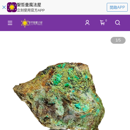
聖哲曼魔法屋
開啟APP
立刻使用官方APP
0
1
/
5