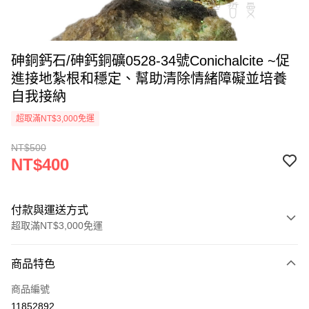
砷銅鈣石/砷鈣銅礦0528-34號Conichalcite ~促
進接地紮根和穩定、幫助清除情緒障礙並培養
自我接納
超取滿NT$3,000免運
NT$500
NT$400
付款與運送方式
超取滿NT$3,000免運
付款方式
商品特色
信用卡一次付款
商品編號
超商取貨付款
11852892