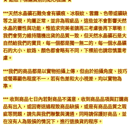
***天然水晶礦石難免會有礦痕、冰裂紋、雲霧、色帶或礦缺
等之呈現，均屬正常，並非為瑕疵品，這些並不會影響天然
水晶的靈性與功能，惟追求完美者請再三考慮後再下單喲！
我們會努力維持隨機出貨的品質一致，但天然水晶礦石是大
自然給我們的寶貝，每一個都是獨一無二的，每一個水晶礦
石的大小、紋路、顏色都會略有不同，下標前也請您慎重考
慮。
***我們的商品都是以實物拍攝上傳，但由於拍攝角度、技巧
或螢幕顯色程度不一，若有色差和大小視差，均以實物為
準。
*** 收到商品七日內若對商品不滿意，收到商品品項與訂購商
品有出入，或因寄送過程致商品缺損，或是有商品品質之瑕
疵等問題，請先與我們聯繫與溝通，同時請保護好商品，並
在沒有人為毀損的情況下，進行退換貨的程序。