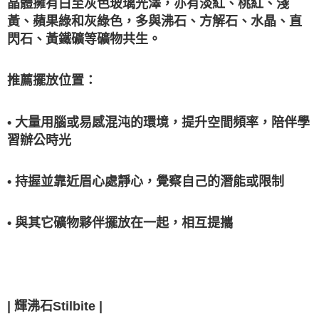
晶體擁有白至灰色玻璃光澤，亦有淡紅、桃紅、淺
黃、蘋果綠和灰綠色，多與沸石、方解石、水晶、直
閃石、黃鐵礦等礦物共生。
推薦擺放位置：
• 大量用腦或易感混沌的環境，提升空間頻率，陪伴學
習辦公時光
• 持握並靠近眉心處靜心，覺察自己的潛能或限制
• 與其它礦物夥伴擺放在一起，相互提攜
| 輝沸石Stilbite |