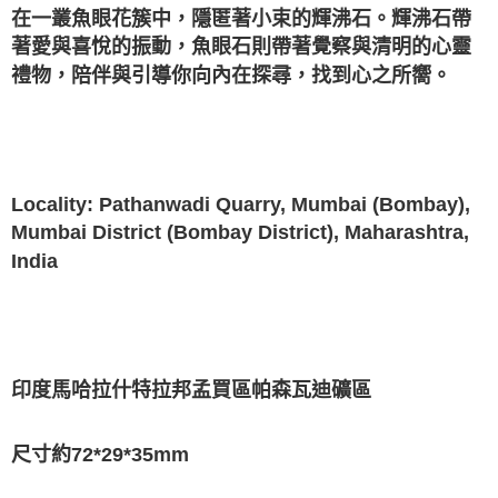
在一叢魚眼花簇中，隱匿著小束的輝沸石。輝沸石帶
付款後門市自取
著愛與喜悅的振動，魚眼石則帶著覺察與清明的心靈
免運費
禮物，陪伴與引導你向內在探尋，找到心之所嚮。
Locality: Pathanwadi Quarry, Mumbai (Bombay),
Mumbai District (Bombay District), Maharashtra,
India
印度馬哈拉什特拉邦孟買區帕森瓦迪礦區
尺寸約72*29*35mm