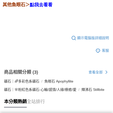
其他魚眼石＞
點我去看看
顯示電腦版詳細說明
客服
商品相關分類 (3)
查看全部
礦石｜🌈多彩色系礦石
魚眼石 Apophyllite
礦石｜🌸粉紅色系礦石-心輪/感情/人緣/療癒/愛
輝沸石 Stillbite
本分類熱銷
全站排行