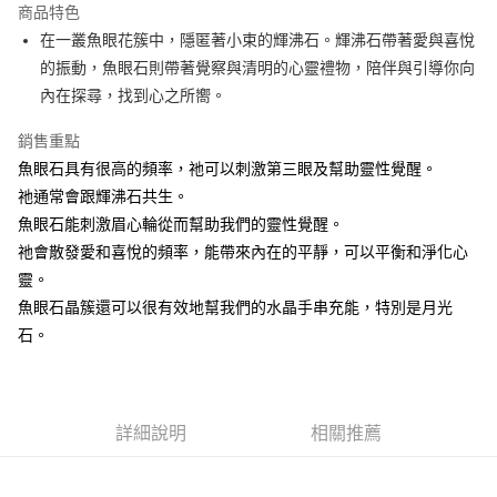
商品特色
Apple Pay
在一叢魚眼花簇中，隱匿著小束的輝沸石。輝沸石帶著愛與喜悅
的振動，魚眼石則帶著覺察與清明的心靈禮物，陪伴與引導你向
街口支付
內在探尋，找到心之所嚮。
悠遊付
銷售重點
ATM付款
魚眼石具有很高的頻率，祂可以刺激第三眼及幫助靈性覺醒。
祂通常會跟輝沸石共生。
運送方式
魚眼石能刺激眉心輪從而幫助我們的靈性覺醒。
全家取貨付款
祂會散發愛和喜悅的頻率，能帶來內在的平靜，可以平衡和淨化心
每筆NT$80，滿NT$3,000(含以上)免運費
靈。
魚眼石晶簇還可以很有效地幫我們的水晶手串充能，特別是月光
7-11取貨付款
石。
每筆NT$80，滿NT$3,000(含以上)免運費
賣家宅配幫您送（台灣）
每筆NT$80，滿NT$3,000(含以上)免運費
詳細說明
相關推薦
郵局幫你送（離島）
每筆NT$80，滿NT$3,000(含以上)免運費