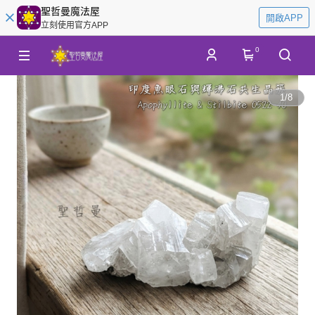
聖哲曼魔法屋
開啟APP
立刻使用官方APP
0
1
/
8