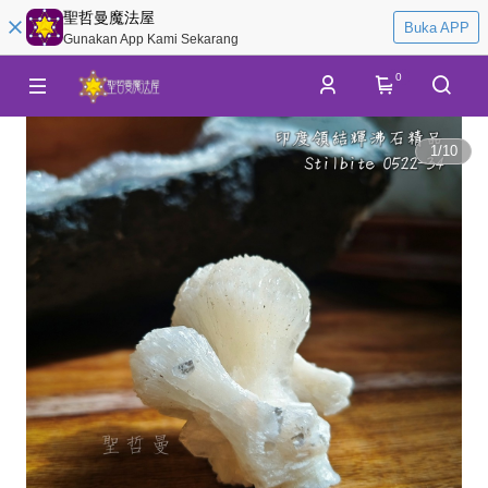
聖哲曼魔法屋
Buka APP
Gunakan App Kami Sekarang
0
1
/
10