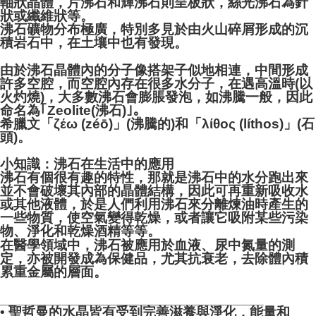
軸狀晶體，片沸石和輝沸石則呈板狀，絲光沸石為針
狀或纖維狀等。
沸石礦物分布極廣，特別多見於由火山碎屑形成的沉
積岩石中，在土壤中也有發現。
由於沸石晶體內的分子像搭架子似地相連，中間形成
許多空腔，而空腔內存在很多水分子，在遇高溫時(以
火灼燒)，大多數沸石會膨脹發泡，如沸騰一般，因此
命名為｢Zeolite(沸石)｣。
希臘文「ζέω (zéō)」(沸騰的)和「λίθος (líthos)」(石
頭)。
小知識：沸石在生活中的應用
沸石有個很有趣的特性，那就是沸石中的水分跑出來
並不會破壞其內部的晶體結構，因此可再重新吸收水
或其他液體，於是人們利用沸石來分離煉油時產生的
一些物質，使空氣變得乾燥，或者讓它吸附某些污染
物、淨化和乾燥酒精等等。
在醫學領域中，沸石被應用於血液、尿中氮量的測
定，亦被開發成為保健品，尤其抗衰老，去除體內積
累重金屬的層面。
__________________________________
• 聖哲曼的水晶皆有受到完善滋養與淨化，能量和