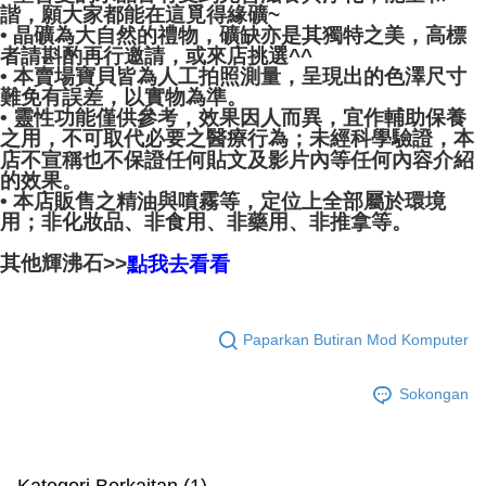
諧，願大家都能在這覓得緣礦~
• 晶礦為大自然的禮物，礦缺亦是其獨特之美，高標
者請斟酌再行邀請，或來店挑選^^
• 本賣場寶貝皆為人工拍照測量，呈現出的色澤尺寸
難免有誤差，以實物為準。
• 靈性功能僅供參考，效果因人而異，宜作輔助保養
之用，不可取代必要之醫療行為；未經科學驗證，本
店不宣稱也不保證任何貼文及影片內等任何內容介紹
的效果。
• 本店販售之精油與噴霧等，定位上全部屬於環境
用；非化妝品、非食用、非藥用、非推拿等。
其他輝沸石>>
點我去看看
Paparkan Butiran Mod Komputer
Sokongan
Kategori Berkaitan (1)