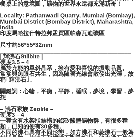
NT$80/pesanan | Penghantaran percuma untuk pesanan
餐桌上的意境圖，礦物的世界永遠都充滿新奇！
NT$3,000 atau lebih
Locality: Pathanwadi Quarry, Mumbai (Bombay),
Mumbai District (Bombay District), Maharashtra,
郵局幫你送（離島）
India
NT$80/pesanan | Penghantaran percuma untuk pesanan
印度馬哈拉什特拉邦孟買區帕森瓦迪礦區
NT$3,000 atau lebih
尺寸約56*55*32mm
付款後門市自取
_______________________________________
| 輝沸石Stilbite |
Penghantaran percuma
硬度3.5－4
屬於充能的單斜晶系，擁有愛和喜悅的振動品質。
常常與魚眼石共生，因為隨著光線會散發出光澤，故
稱｢輝沸石｣。
關鍵詞：心輪，平衡，平靜，睡眠，夢境，學習，夢
想
– 沸石家族 Zeolite –
硬度3－4
一種含有水架狀結構的鋁矽酸鹽礦物群，有很多種
類，已知的便有30多種。
不同的沸石具有不同形態，如方沸石和菱沸石一般為