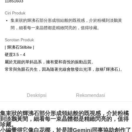
11851603
LINE Pay
Ciri Produk
Apple Pay
集束狀的輝沸石部分形成領結般的既視感，介於粉橘到淡鵝黃
間，細看每一束晶體都是精緻閃亮的，值得珍藏。
JKOPAY
Easy Wallet
Sorotan Produk
| 輝沸石Stilbite |
Pemindahan ATM
硬度3.5－4
屬於充能的單斜晶系，擁有愛和喜悅的振動品質。
Pilihan Penghantaran
常常與魚眼石共生，因為隨著光線會散發出光澤，故稱｢輝沸石｣。
全家取貨付款
NT$80/pesanan | Penghantaran percuma untuk pesanan
NT$3,000 atau lebih
Deskripsi
Rekomendasi
7-11取貨付款
NT$80/pesanan | Penghantaran percuma untuk pesanan
集束狀的輝沸石部分形成領結般的既視感，介於粉橘
NT$3,000 atau lebih
到淡鵝黃間，細看每一束晶體都是精緻閃亮的，值得
珍藏。
賣家宅配幫您送（台灣）
小編覺得它像白花椰，於是請Gemini同事協助創作了