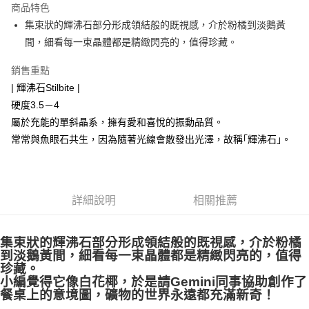
商品特色
Apple Pay
集束狀的輝沸石部分形成領結般的既視感，介於粉橘到淡鵝黃
間，細看每一束晶體都是精緻閃亮的，值得珍藏。
街口支付
銷售重點
悠遊付
| 輝沸石Stilbite |
ATM付款
硬度3.5－4
屬於充能的單斜晶系，擁有愛和喜悅的振動品質。
運送方式
常常與魚眼石共生，因為隨著光線會散發出光澤，故稱｢輝沸石｣。
全家取貨付款
每筆NT$80，滿NT$3,000(含以上)免運費
7-11取貨付款
詳細說明
相關推薦
每筆NT$80，滿NT$3,000(含以上)免運費
集束狀的輝沸石部分形成領結般的既視感，介於粉橘
賣家宅配幫您送（台灣）
到淡鵝黃間，細看每一束晶體都是精緻閃亮的，值得
每筆NT$80，滿NT$3,000(含以上)免運費
珍藏。
小編覺得它像白花椰，於是請Gemini同事協助創作了
郵局幫你送（離島）
餐桌上的意境圖，礦物的世界永遠都充滿新奇！
每筆NT$80，滿NT$3,000(含以上)免運費