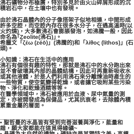
沸石礦物分布極廣，特別多見於由火山碎屑形成的沉
積岩石中，在土壤中也有發現。
由於沸石晶體內的分子像搭架子似地相連，中間形成
許多空腔，而空腔內存在很多水分子，在遇高溫時(以
火灼燒)，大多數沸石會膨脹發泡，如沸騰一般，因此
命名為｢Zeolite(沸石)｣。
希臘文「ζέω (zéō)」(沸騰的)和「λίθος (líthos)」(石
頭)。
小知識：沸石在生活中的應用
沸石有個很有趣的特性，那就是沸石中的水分跑出來
並不會破壞其內部的晶體結構，因此可再重新吸收水
或其他液體，於是人們利用沸石來分離煉油時產生的
一些物質，使空氣變得乾燥，或者讓它吸附某些污染
物、淨化和乾燥酒精等等。
在醫學領域中，沸石被應用於血液、尿中氮量的測
定，亦被開發成為保健品，尤其抗衰老，去除體內積
累重金屬的層面。
__________________________________
• 聖哲曼的水晶皆有受到完善滋養與淨化，能量和
諧，願大家都能在這覓得緣礦~
• 晶礦為大自然的禮物，礦缺亦是其獨特之美，高標