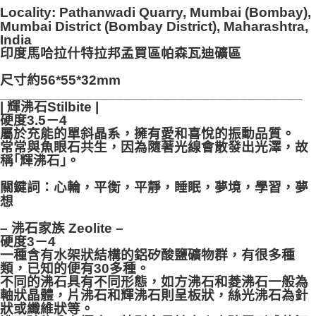
Locality: Pathanwadi Quarry, Mumbai (Bombay),
付款後門市自取
Mumbai District (Bombay District), Maharashtra,
India
免運費
印度馬哈拉什特拉邦孟買區帕森瓦迪礦區
尺寸約56*55*32mm
_______________________________________
| 輝沸石Stilbite |
硬度3.5－4
屬於充能的單斜晶系，擁有愛和喜悅的振動品質。
常常與魚眼石共生，因為隨著光線會散發出光澤，故
稱｢輝沸石｣。
關鍵詞：心輪，平衡，平靜，睡眠，夢境，學習，夢
想
– 沸石家族 Zeolite –
硬度3－4
一種含有水架狀結構的鋁矽酸鹽礦物群，有很多種
類，已知的便有30多種。
不同的沸石具有不同形態，如方沸石和菱沸石一般為
軸狀晶體，片沸石和輝沸石則呈板狀，絲光沸石為針
狀或纖維狀等。