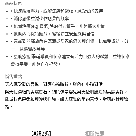
商品特色
Apple Pay
• 快速緩解壓力、緩解焦慮和緊張，感受愛的支持
• 消除恐懼並減少作惡夢的頻率
街口支付
• 能量治療(e.g.靈氣)時的得力幫手，能夠擴大能量
悠遊付
• 幫助內心保持鎮靜，慢慢建立安全感與自信
• 意識到並釋放內在深藏或隱忍的痛苦與創傷，比如受虐待、分
ATM付款
手、遭遇變故等等
• 幫助療癒師/輔導員和個案建立有活力且強大的聯繫，並讓個案
運送方式
變得平靜，能夠自在抒發。
全家取貨付款
每筆NT$80，滿NT$3,000(含以上)免運費
銷售重點
讓人感受愛的喜悅，對應心輪臍輪，與內在小孩對話
7-11取貨付款
與天使連結的美麗寶石，顏色像是嬰兒與天使肌膚般的美麗美好，
每筆NT$80，滿NT$3,000(含以上)免運費
能量特色是柔和與滲透性強，讓人感覺的愛的喜悅，對應心輪與臍
賣家宅配幫您送（台灣）
輪。
每筆NT$80，滿NT$3,000(含以上)免運費
郵局幫你送（離島）
詳細說明
相關推薦
每筆NT$80，滿NT$3,000(含以上)免運費