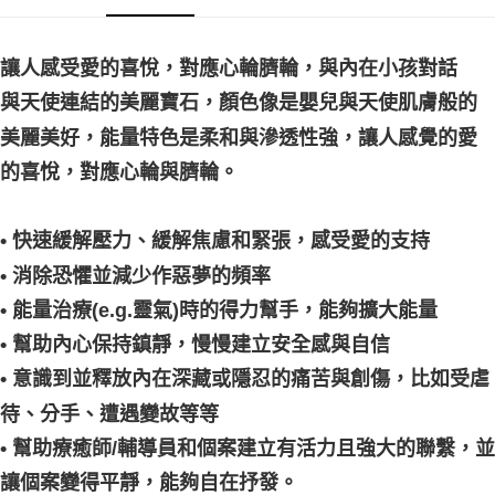
付款後門市自取
免運費
讓人感受愛的喜悅，對應心輪臍輪，與內在小孩對話
與天使連結的美麗寶石，顏色像是嬰兒與天使肌膚般的
美麗美好，能量特色是柔和與滲透性強，讓人感覺的愛
的喜悅，對應心輪與臍輪。
• 快速緩解壓力、緩解焦慮和緊張，感受愛的支持
• 消除恐懼並減少作惡夢的頻率
• 能量治療(e.g.靈氣)時的得力幫手，能夠擴大能量
• 幫助內心保持鎮靜，慢慢建立安全感與自信
• 意識到並釋放內在深藏或隱忍的痛苦與創傷，比如受虐
待、分手、遭遇變故等等
• 幫助療癒師/輔導員和個案建立有活力且強大的聯繫，並
讓個案變得平靜，能夠自在抒發。