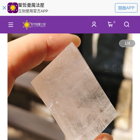
聖哲曼魔法屋
開啟APP
立刻使用官方APP
0
1
/
4