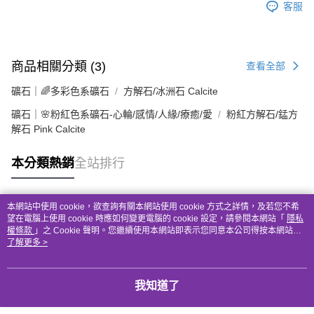
客服
商品相關分類 (3)
查看全部
礦石｜🌈多彩色系礦石
方解石/冰洲石 Calcite
礦石｜🌸粉紅色系礦石-心輪/感情/人緣/療癒/愛
粉紅方解石/錳方
解石 Pink Calcite
本分類熱銷
全站排行
本網站中使用 cookie，欲查詢有關本網站使用 cookie 方式之詳情，及若您不希
熱門標籤
望在電腦上使用 cookie 時應如何變更電腦的 cookie 設定，請參閱本網站「
隱私
權條款
」之 Cookie 聲明。您繼續使用本網站即表示您同意本公司得按本網站使
用條款之 Cookie 聲明使用 cookie。
了解更多 >
我知道了