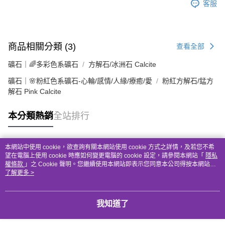
客服
商品相關分類 (3)
查看全部
礦石｜🌈多彩色系礦石
方解石/冰洲石 Calcite
礦石｜🌸粉紅色系礦石-心輪/感情/人緣/療癒/愛
粉紅方解石/錳方
解石 Pink Calcite
本分類熱銷
全站排行
本網站中使用 cookie，欲查詢有關本網站使用 cookie 方式之詳情，及若您不希
熱門標籤
望在電腦上使用 cookie 時應如何變更電腦的 cookie 設定，請參閱本網站「
隱私
權條款
」之 Cookie 聲明。您繼續使用本網站即表示您同意本公司得按本網站使
用條款之 Cookie 聲明使用 cookie。
了解更多 >
我知道了