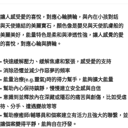
付款後門市自取
讓人感受愛的喜悅，對應心輪臍輪，與內在小孩對話
免運費
與天使連結的美麗寶石，顏色像是嬰兒與天使肌膚般的
美麗美好，能量特色是柔和與滲透性強，讓人感覺的愛
的喜悅，對應心輪與臍輪。
• 快速緩解壓力、緩解焦慮和緊張，感受愛的支持
• 消除恐懼並減少作惡夢的頻率
• 能量治療(e.g.靈氣)時的得力幫手，能夠擴大能量
• 幫助內心保持鎮靜，慢慢建立安全感與自信
• 意識到並釋放內在深藏或隱忍的痛苦與創傷，比如受虐
待、分手、遭遇變故等等
• 幫助療癒師/輔導員和個案建立有活力且強大的聯繫，並
讓個案變得平靜，能夠自在抒發。