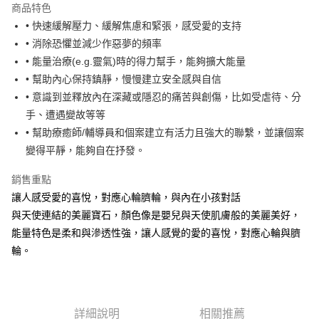
商品特色
Apple Pay
• 快速緩解壓力、緩解焦慮和緊張，感受愛的支持
• 消除恐懼並減少作惡夢的頻率
街口支付
• 能量治療(e.g.靈氣)時的得力幫手，能夠擴大能量
悠遊付
• 幫助內心保持鎮靜，慢慢建立安全感與自信
• 意識到並釋放內在深藏或隱忍的痛苦與創傷，比如受虐待、分
ATM付款
手、遭遇變故等等
• 幫助療癒師/輔導員和個案建立有活力且強大的聯繫，並讓個案
運送方式
變得平靜，能夠自在抒發。
全家取貨付款
每筆NT$80，滿NT$3,000(含以上)免運費
銷售重點
讓人感受愛的喜悅，對應心輪臍輪，與內在小孩對話
7-11取貨付款
與天使連結的美麗寶石，顏色像是嬰兒與天使肌膚般的美麗美好，
每筆NT$80，滿NT$3,000(含以上)免運費
能量特色是柔和與滲透性強，讓人感覺的愛的喜悅，對應心輪與臍
賣家宅配幫您送（台灣）
輪。
每筆NT$80，滿NT$3,000(含以上)免運費
郵局幫你送（離島）
詳細說明
相關推薦
每筆NT$80，滿NT$3,000(含以上)免運費