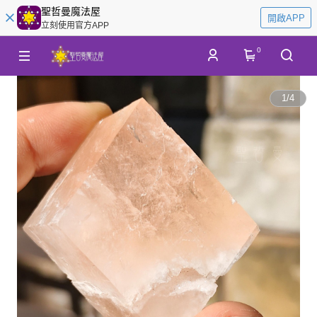
聖哲曼魔法屋
開啟APP
立刻使用官方APP
0
1
/
4