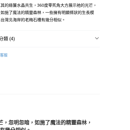
其的綠簾水晶共生，360度零死角大方展示祂的光芒，
，如施了魔法的精靈森林，一些擁有明顯條狀的生長模
與台灣北海岸的老梅石槽有幾分相似。
付款
0，滿NT$3,000(含以上)免運費
類 (4)
付款
綠色系礦石-心輪/健康/財富/療癒
綠簾石 Epidote
0，滿NT$3,000(含以上)免運費
客服
💰
水晶礦石
幫您送（台灣）
0，滿NT$3,000(含以上)免運費
花♥水逆必備💌
招桃花-擺飾
單斜晶系 § 充能
送（離島）
0，滿NT$3,000(含以上)免運費
市自取
光芒，忽明忽暗，如施了魔法的精靈森林，