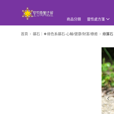
商品分類
靈性處方箋
首頁
礦石｜🍀綠色系礦石-心輪/健康/財富/療癒
綠簾石 E