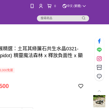
0
中文 (繁體)
桑展精選：土耳其綠簾石共生水晶0321-
Epidot) 精靈魔法森林 x 釋放負面性 x 顯
3,000免運
500