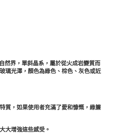
狀出現於自然界，單斜晶系，屬於從火成岩變質而
5，擁有玻璃光澤，顏色為綠色、棕色、灰色或近
特質，如果使用者充滿了愛和慷慨，綠簾
大大增強這些感受。