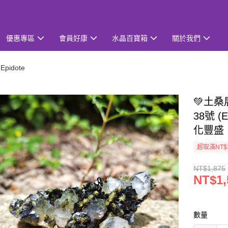
優惠專區
會員好康
水晶百寶箱
關於我們
pidote
💚土
38號 (
化豐盛
超取滿NT$
NT$1,875
NT$1,
數量