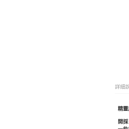
詳細
精靈
開採