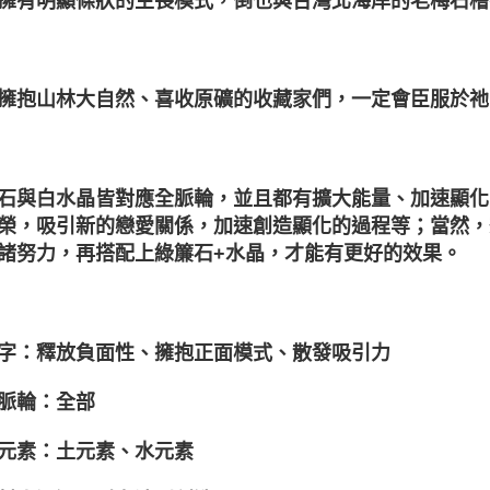
擁有明顯條狀的生長模式，倒也與台灣北海岸的老梅石槽
擁抱山林大自然、喜收原礦的收藏家們，一定會臣服於祂
石與白水晶皆對應全脈輪，並且都有擴大能量、加速顯化
榮，吸引新的戀愛關係，加速創造顯化的過程等；當然，
諸努力，再搭配上綠簾石+水晶，才能有更好的效果。
字：釋放負面性、擁抱正面模式、散發吸引力
脈輪：全部
元素：土元素、水元素