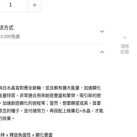
送方式
3,000免運
清除
紀錄
次付款
付款
與白水晶皆對應全脈輪，並且都有擴大能量、加速顯化
能量特質，非常適合用來創造豐盛和繁榮，吸引新的戀
，加速創造顯化的過程等；當然，想要願望成真，首要
意念的種子，並付諸努力，再搭配上綠簾石+水晶，才能
的效果。
林 x 釋放負面性 x 顯化豐盛