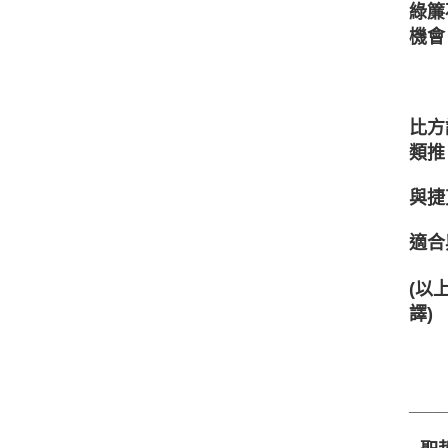
綠簾
機會
比方
類推
與捷
適合
(以上
譯)
___