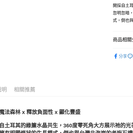
開採自土耳
忽明忽暗
運送方式
式，倒也
全家取貨
每筆NT$8
商品相關分
7-11取貨
礦石｜🍀
每筆NT$8
分享
💰開運招財
賣家宅配
每筆NT$8
💼職場♥桃
❄晶系❄
郵局幫你
說明
相關推薦
每筆NT$8
付款後門
免運費
魔法森林 x 釋放負面性 x 顯化豐盛
自土耳其的綠簾水晶共生，360度零死角大方展示祂的