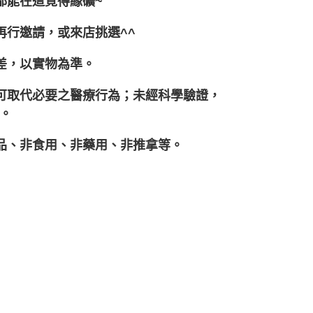
都能在這覓得緣礦~
再行邀請，或來店挑選^^
差，以實物為準。
不可取代必要之醫療行為；未經科學驗證，
。
妝品、非食用、非藥用、非推拿等。