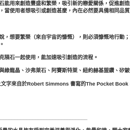
石能用來創造豐盛和繁榮，吸引新的戀愛關係，促進創造
，當使用者想吸引或創造甚麼，內在必然要具備相同品質
說，想要繁榮（來自宇宙的慷慨），則必須慷慨地行動；
。
克隕石一起使用，能加速吸引創造的流程。
與綠龍晶、沙弗萊石、阿賽斯特萊、紐約赫基盟鑽、矽鈹
文字來自於Robert Simmons 書寫的The Pocket Book o
_______________________________