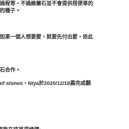
過程等，不過綠簾石並不會提供搭便車的
的種子。
如果一個人想要愛，就要先付出愛，依此
石合作。
f stones，Niya於2020/12/18晨完成翻