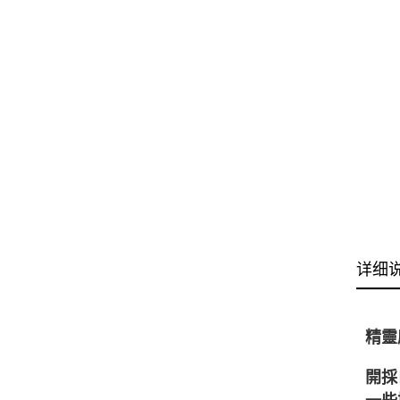
详细
精靈
開採