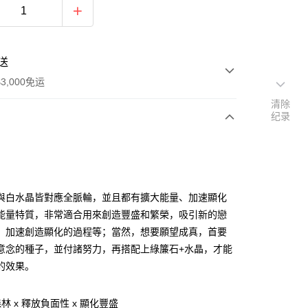
送
3,000免运
清除
纪录
次付款
付款
與白水晶皆對應全脈輪，並且都有擴大能量、加速顯化
能量特質，非常適合用來創造豐盛和繁榮，吸引新的戀
，加速創造顯化的過程等；當然，想要願望成真，首要
意念的種子，並付諸努力，再搭配上綠簾石+水晶，才能
的效果。
林 x 釋放負面性 x 顯化豐盛