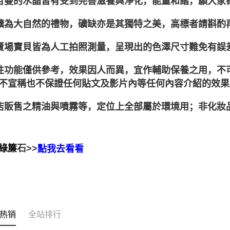
聖哲曼的水晶皆有受到完善滋養與淨化，能量和諧，願大家
晶礦為大自然的禮物，礦缺亦是其獨特之美，高標者請斟酌
本賣場寶貝皆為人工拍照測量，呈現出的色澤尺寸難免有誤
靈性功能僅供參考，效果因人而異，宜作輔助保養之用，
不宣稱也不保證任何貼文及影片內等任何內容介紹的效果
本店販售之精油與噴霧等，定位上全部屬於環境用；非化
綠簾
石>>
點我去看看
热销
全站排行