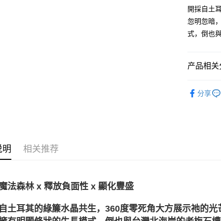
開採自土耳
忽明忽暗
运送方式
式，倒也
全家取貨
每笔NT$8
产品相关分
7-11取貨
礦石｜🍀
每笔NT$8
分享
💰開運招財
賣家宅配
每笔NT$8
💼職場♥桃
❄晶系❄
郵局幫你
说明
相关推荐
每笔NT$8
付款後門
免运费
魔法森林 x 釋放負面性 x 顯化豐盛
自土耳其的綠簾水晶共生，360度零死角大方展示祂的