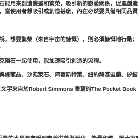
石能用來創造豐盛和繁榮，吸引新的戀愛關係，促進創造
，當使用者想吸引或創造甚麼，內在必然要具備相同品質
說，想要繁榮（來自宇宙的慷慨），則必須慷慨地行動；
。
克隕石一起使用，能加速吸引創造的流程。
與綠龍晶、沙弗萊石、阿賽斯特萊、紐約赫基盟鑽、矽鈹
文字來自於Robert Simmons 書寫的The Pocket Book o
_______________________________