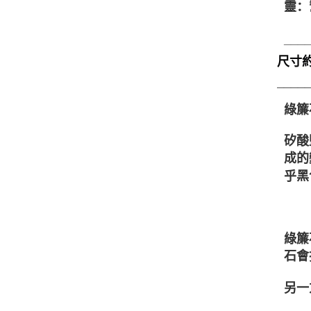
靈：
___
尺寸約6
____
綠簾石
矽酸
成的
乎黑
⁡
綠簾
石會
另一