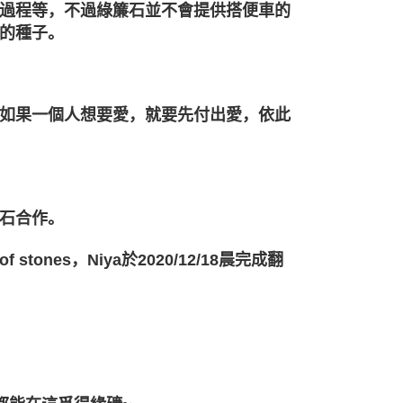
過程等，不過綠簾石並不會提供搭便車的
的種子。
如果一個人想要愛，就要先付出愛，依此
石合作。
f stones，Niya於2020/12/18晨完成翻