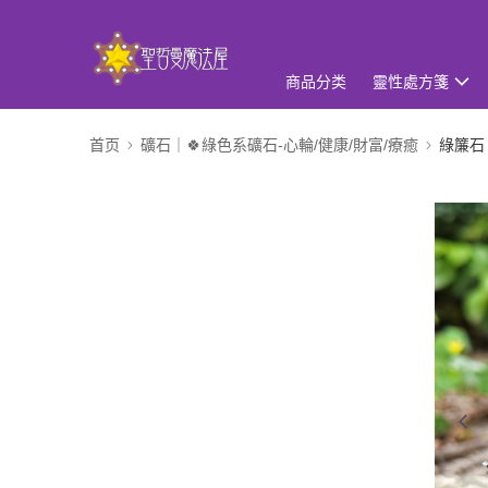
商品分类
靈性處方箋
首页
礦石｜🍀綠色系礦石-心輪/健康/財富/療癒
綠簾石 E