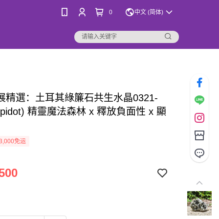
0
中文 (简体)
桑展精選：土耳其綠簾石共生水晶0321-
Epidot) 精靈魔法森林 x 釋放負面性 x 顯
3,000免运
500