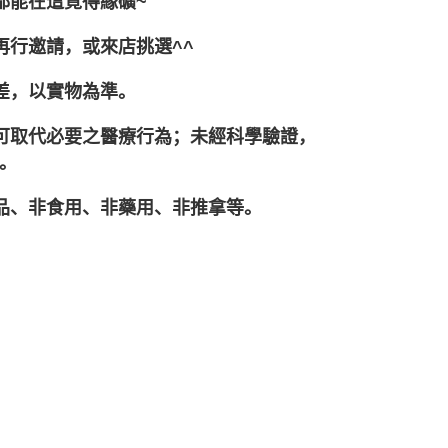
都能在這覓得緣礦~
再行邀請，或來店挑選^^
差，以實物為準。
不可取代必要之醫療行為；未經科學驗證，
。
妝品、非食用、非藥用、非推拿等。