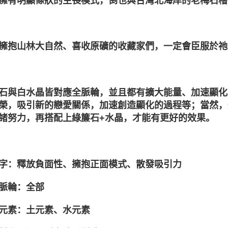
擁有明顯條狀的生長模式，倒也與台灣北海岸的老梅石槽
擁抱山林大自然、喜收原礦的收藏家們，一定會臣服於祂
石與白水晶皆對應全脈輪，並且都有擴大能量、加速顯化
榮，吸引新的戀愛關係，加速創造顯化的過程等；當然，
諸努力，再搭配上綠簾石+水晶，才能有更好的效果。
字：釋放負面性、擁抱正面模式、散發吸引力
脈輪：全部
元素：土元素、水元素