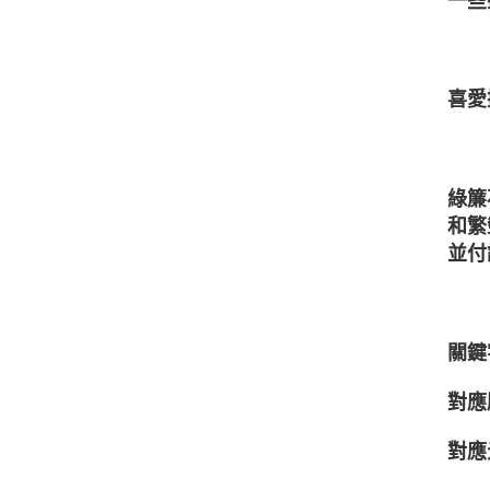
一些
⁡
喜愛
⁡
綠簾
和繁
並付
⁡
關鍵
對應
對應