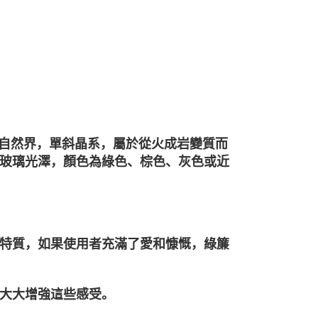
狀出現於自然界，單斜晶系，屬於從火成岩變質而
5，擁有玻璃光澤，顏色為綠色、棕色、灰色或近
特質，如果使用者充滿了愛和慷慨，綠簾
大大增強這些感受。