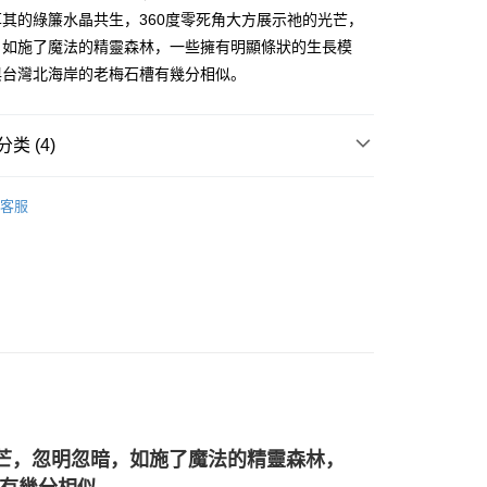
其的綠簾水晶共生，360度零死角大方展示祂的光芒，
，如施了魔法的精靈森林，一些擁有明顯條狀的生長模
與台灣北海岸的老梅石槽有幾分相似。
付款
0，满NT$3,000(含以上)免运费
类 (4)
付款
綠色系礦石-心輪/健康/財富/療癒
綠簾石 Epidote
0，满NT$3,000(含以上)免运费
客服
💰
水晶礦石
幫您送（台灣）
0，满NT$3,000(含以上)免运费
花♥水逆必備💌
招桃花-擺飾
單斜晶系 § 充能
送（離島）
0，满NT$3,000(含以上)免运费
市自取
光芒，忽明忽暗，如施了魔法的精靈森林，