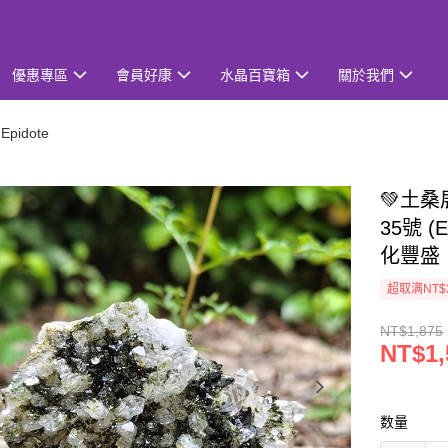
優惠專區
會員好康
水晶百寶箱
關於我們
pidote
💚土
35號 (
化豐盛
超取满NT$
NT$1,875
NT$1,
数量