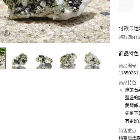
付款与运
超取满NT$
付款方式
商品特色
信用卡一
商品编号
11850261
超商取货
商品特色
LINE Pay
綠簾石
豐盛的
Apple Pay
愛關係
街口支付
先植下
有更好
悠遊付
销售重点
ATM付款
精靈魔法森