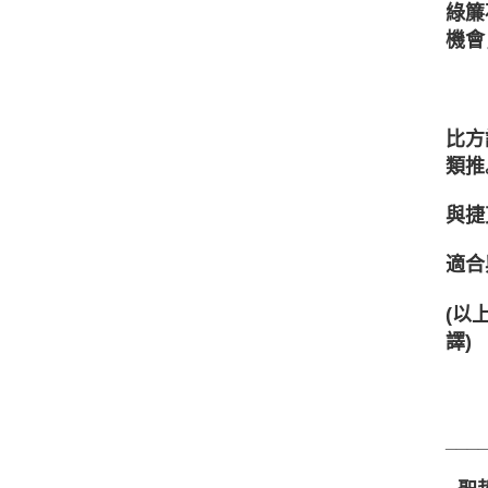
綠簾
機會
比方
類推
與捷
適合
(以上
譯)
___