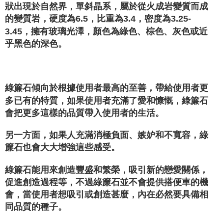
狀出現於自然界，單斜晶系，屬於從火成岩變質而成
的變質岩，硬度為6.5，比重為3.4，密度為3.25-
3.45，擁有玻璃光澤，顏色為綠色、棕色、灰色或近
乎黑色的深色。
⁡
綠簾石傾向於根據使用者最高的至善，帶給使用者更
多已有的特質，如果使用者充滿了愛和慷慨，綠簾石
會把更多這樣的品質帶入使用者的生活。
另一方面，如果人充滿消極負面、嫉妒和不寬容，綠
簾石也會大大增強這些感受。
綠簾石能用來創造豐盛和繁榮，吸引新的戀愛關係，
促進創造過程等，不過綠簾石並不會提供搭便車的機
會，當使用者想吸引或創造甚麼，內在必然要具備相
同品質的種子。