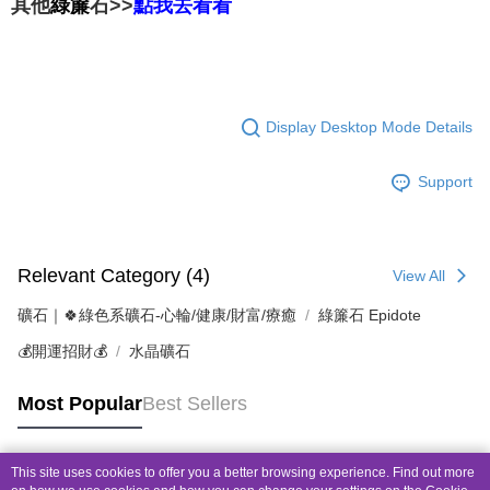
綠簾
石>>
其他
點我去看看
Display Desktop Mode Details
Support
Relevant Category (4)
View All
礦石｜🍀綠色系礦石-心輪/健康/財富/療癒
綠簾石 Epidote
💰開運招財💰
水晶礦石
Most Popular
Best Sellers
This site uses cookies to offer you a better browsing experience. Find out more
Popular Tags