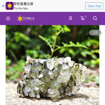
聖哲曼魔法屋
Open App
Try the App
0
1
/
5