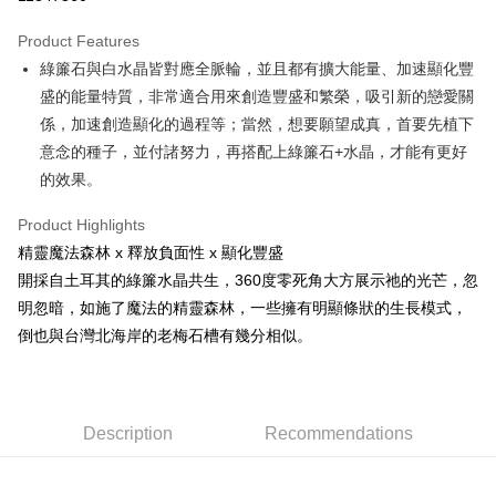
LINE Pay
Product Features
Apple Pay
綠簾石與白水晶皆對應全脈輪，並且都有擴大能量、加速顯化豐
盛的能量特質，非常適合用來創造豐盛和繁榮，吸引新的戀愛關
JKOPAY
係，加速創造顯化的過程等；當然，想要願望成真，首要先植下
Easy Wallet
意念的種子，並付諸努力，再搭配上綠簾石+水晶，才能有更好
的效果。
ATM Transfer
Product Highlights
Shipping Method
精靈魔法森林 x 釋放負面性 x 顯化豐盛
全家取貨付款
開採自土耳其的綠簾水晶共生，360度零死角大方展示祂的光芒，忽
NT$80/order | Free shipping on orders of NT$3,000 or more
明忽暗，如施了魔法的精靈森林，一些擁有明顯條狀的生長模式，
倒也與台灣北海岸的老梅石槽有幾分相似。
7-11取貨付款
NT$80/order | Free shipping on orders of NT$3,000 or more
賣家宅配幫您送（台灣）
Description
Recommendations
NT$80/order | Free shipping on orders of NT$3,000 or more
郵局幫你送（離島）