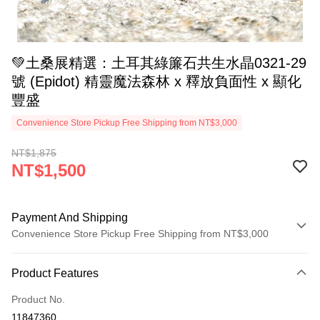
💚土桑展精選：土耳其綠簾石共生水晶0321-29
號 (Epidot) 精靈魔法森林 x 釋放負面性 x 顯化
豐盛
Convenience Store Pickup Free Shipping from NT$3,000
NT$1,875
NT$1,500
Payment And Shipping
Convenience Store Pickup Free Shipping from NT$3,000
Payment Method
Product Features
Credit Card (Full Payment)
Product No.
Convenience Store Pickup and Pay
11847360