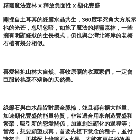
NT$80/order | Free shipping on orders of NT$3,000 or more
精靈魔法森林 x 釋放負面性 x 顯化豐盛
付款後門市自取
開採自土耳其的綠簾水晶共生，360度零死角大方展示
Free shipping
祂的光芒，忽明忽暗，如施了魔法的精靈森林，一些
擁有明顯條狀的生長模式，倒也與台灣北海岸的老梅
石槽有幾分相似。
⁡
喜愛擁抱山林大自然、喜收原礦的收藏家們，一定會
臣服於祂毫不矯飾的天然美。
⁡
綠簾石與白水晶皆對應全脈輪，並且都有擴大能量、
加速顯化豐盛的能量特質，非常適合用來創造豐盛和
繁榮，吸引新的戀愛關係，加速創造顯化的過程等；
當然，想要願望成真，首要先植下意念的種子，並付
諸努力，再搭配上綠簾石+水晶，才能有更好的效果。