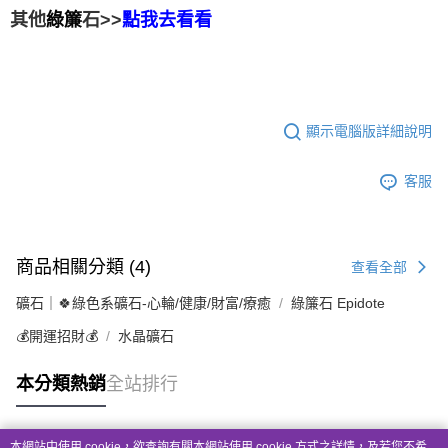
綠簾
石>>
其他
點我去看看
顯示電腦版詳細說明
客服
商品相關分類 (4)
查看全部
礦石｜🍀綠色系礦石-心輪/健康/財富/療癒
綠簾石 Epidote
💰開運招財💰
水晶礦石
本分類熱銷
全站排行
本網站中使用 cookie，欲查詢有關本網站使用 cookie 方式之詳情，及若您不希