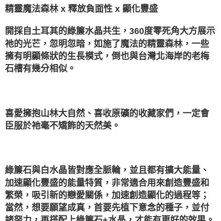
精靈魔法森林 x 釋放負面性 x 顯化豐盛
每筆NT$80，滿NT$3,000(含以上)免運費
付款後門市自取
開採自土耳其的綠簾水晶共生，360度零死角大方展示
免運費
祂的光芒，忽明忽暗，如施了魔法的精靈森林，一些
擁有明顯條狀的生長模式，倒也與台灣北海岸的老梅
石槽有幾分相似。
⁡
喜愛擁抱山林大自然、喜收原礦的收藏家們，一定會
臣服於祂毫不矯飾的天然美。
⁡
綠簾石與白水晶皆對應全脈輪，並且都有擴大能量、
加速顯化豐盛的能量特質，非常適合用來創造豐盛和
繁榮，吸引新的戀愛關係，加速創造顯化的過程等；
當然，想要願望成真，首要先植下意念的種子，並付
諸努力，再搭配上綠簾石+水晶，才能有更好的效果。