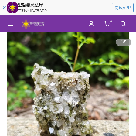
聖哲曼魔法屋
開啟APP
立刻使用官方APP
0
1
/
5