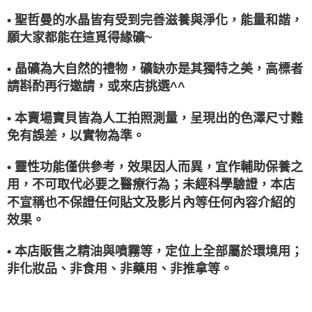
• 聖哲曼的水晶皆有受到完善滋養與淨化，能量和諧，
願大家都能在這覓得緣礦~
• 晶礦為大自然的禮物，礦缺亦是其獨特之美，高標者
請斟酌再行邀請，或來店挑選^^
• 本賣場寶貝皆為人工拍照測量，呈現出的色澤尺寸難
免有誤差，以實物為準。
• 靈性功能僅供參考，效果因人而異，宜作輔助保養之
用，不可取代必要之醫療行為；未經科學驗證，本店
不宣稱也不保證任何貼文及影片內等任何內容介紹的
效果。
• 本店販售之精油與噴霧等，定位上全部屬於環境用；
非化妝品、非食用、非藥用、非推拿等。