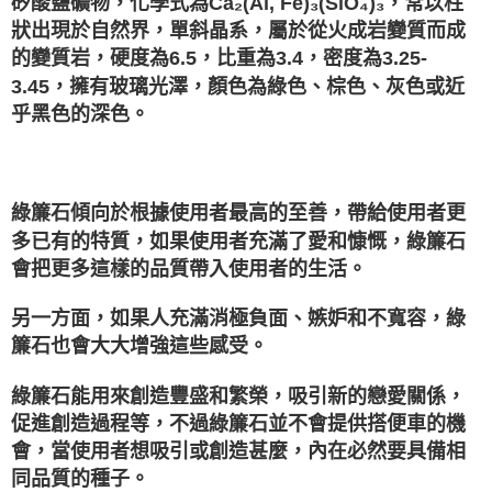
矽酸鹽礦物，化學式為Ca₂(Al, Fe)₃(SiO₄)₃，常以柱
狀出現於自然界，單斜晶系，屬於從火成岩變質而成
的變質岩，硬度為6.5，比重為3.4，密度為3.25-
3.45，擁有玻璃光澤，顏色為綠色、棕色、灰色或近
乎黑色的深色。
⁡
綠簾石傾向於根據使用者最高的至善，帶給使用者更
多已有的特質，如果使用者充滿了愛和慷慨，綠簾石
會把更多這樣的品質帶入使用者的生活。
另一方面，如果人充滿消極負面、嫉妒和不寬容，綠
簾石也會大大增強這些感受。
綠簾石能用來創造豐盛和繁榮，吸引新的戀愛關係，
促進創造過程等，不過綠簾石並不會提供搭便車的機
會，當使用者想吸引或創造甚麼，內在必然要具備相
同品質的種子。