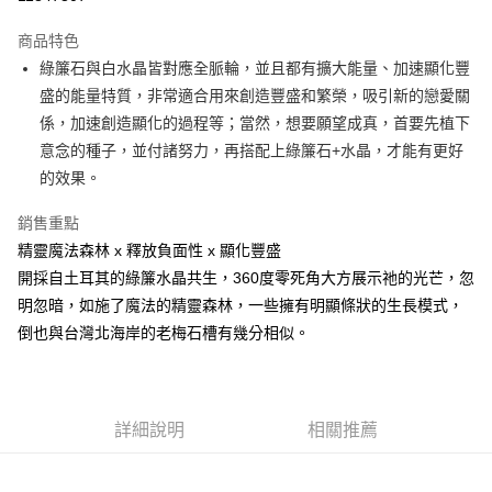
LINE Pay
商品特色
Apple Pay
綠簾石與白水晶皆對應全脈輪，並且都有擴大能量、加速顯化豐
盛的能量特質，非常適合用來創造豐盛和繁榮，吸引新的戀愛關
街口支付
係，加速創造顯化的過程等；當然，想要願望成真，首要先植下
悠遊付
意念的種子，並付諸努力，再搭配上綠簾石+水晶，才能有更好
的效果。
ATM付款
銷售重點
運送方式
精靈魔法森林 x 釋放負面性 x 顯化豐盛
全家取貨付款
開採自土耳其的綠簾水晶共生，360度零死角大方展示祂的光芒，忽
每筆NT$80，滿NT$3,000(含以上)免運費
明忽暗，如施了魔法的精靈森林，一些擁有明顯條狀的生長模式，
倒也與台灣北海岸的老梅石槽有幾分相似。
7-11取貨付款
每筆NT$80，滿NT$3,000(含以上)免運費
賣家宅配幫您送（台灣）
詳細說明
相關推薦
每筆NT$80，滿NT$3,000(含以上)免運費
郵局幫你送（離島）