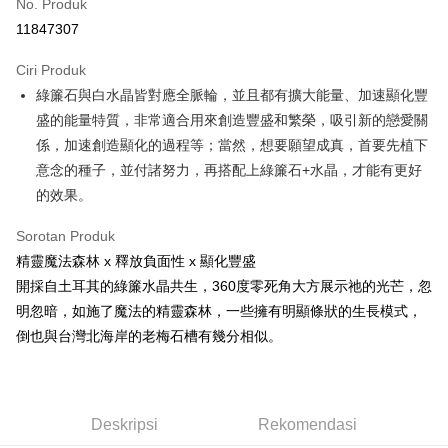
No. Produk
Pengambilan di Kedai Serbaneka
11847307
LINE Pay
Ciri Produk
Apple Pay
綠簾石與白水晶皆對應全脈輪，並且都有擴大能量、加速顯化豐
盛的能量特質，非常適合用來創造豐盛和繁榮，吸引新的戀愛關
JKOPAY
係，加速創造顯化的過程等；當然，想要願望成真，首要先植下
Easy Wallet
意念的種子，並付諸努力，再搭配上綠簾石+水晶，才能有更好
的效果。
Pemindahan ATM
Sorotan Produk
Pilihan Penghantaran
精靈魔法森林 x 釋放負面性 x 顯化豐盛
全家取貨付款
開採自土耳其的綠簾水晶共生，360度零死角大方展示祂的光芒，忽
NT$80/pesanan | Penghantaran percuma untuk pesanan
明忽暗，如施了魔法的精靈森林，一些擁有明顯條狀的生長模式，
NT$3,000 atau lebih
倒也與台灣北海岸的老梅石槽有幾分相似。
7-11取貨付款
NT$80/pesanan | Penghantaran percuma untuk pesanan
NT$3,000 atau lebih
Deskripsi
Rekomendasi