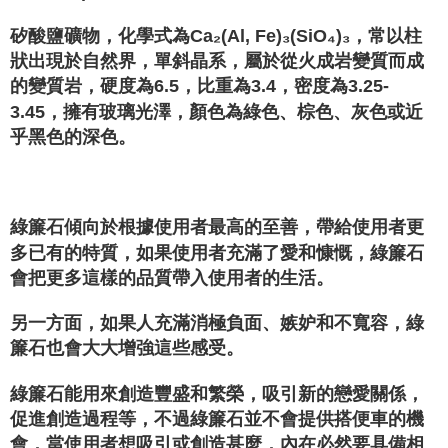
矽酸鹽礦物，化學式為Ca₂(Al, Fe)₃(SiO₄)₃，常以柱
狀出現於自然界，單斜晶系，屬於從火成岩變質而成
的變質岩，硬度為6.5，比重為3.4，密度為3.25-
3.45，擁有玻璃光澤，顏色為綠色、棕色、灰色或近
乎黑色的深色。
⁡
綠簾石傾向於根據使用者最高的至善，帶給使用者更
多已有的特質，如果使用者充滿了愛和慷慨，綠簾石
會把更多這樣的品質帶入使用者的生活。
另一方面，如果人充滿消極負面、嫉妒和不寬容，綠
簾石也會大大增強這些感受。
綠簾石能用來創造豐盛和繁榮，吸引新的戀愛關係，
促進創造過程等，不過綠簾石並不會提供搭便車的機
會，當使用者想吸引或創造甚麼，內在必然要具備相