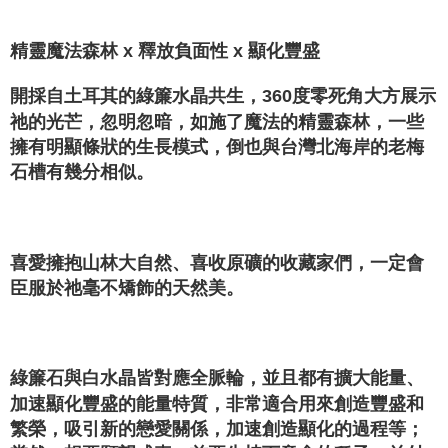
賣家宅配幫您送（台灣）
NT$80/pesanan | Penghantaran percuma untuk pesanan
精靈魔法森林 x 釋放負面性 x 顯化豐盛
NT$3,000 atau lebih
郵局幫你送（離島）
開採自土耳其的綠簾水晶共生，360度零死角大方展示
祂的光芒，忽明忽暗，如施了魔法的精靈森林，一些
NT$80/pesanan | Penghantaran percuma untuk pesanan
擁有明顯條狀的生長模式，倒也與台灣北海岸的老梅
NT$3,000 atau lebih
石槽有幾分相似。
付款後門市自取
Penghantaran percuma
⁡
喜愛擁抱山林大自然、喜收原礦的收藏家們，一定會
臣服於祂毫不矯飾的天然美。
⁡
綠簾石與白水晶皆對應全脈輪，並且都有擴大能量、
加速顯化豐盛的能量特質，非常適合用來創造豐盛和
繁榮，吸引新的戀愛關係，加速創造顯化的過程等；