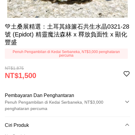
💚土桑展精選：土耳其綠簾石共生水晶0321-28
號 (Epidot) 精靈魔法森林 x 釋放負面性 x 顯化
豐盛
Penuh Pengambilan di Kedai Serbaneka, NT$3,000 penghataran
percuma
NT$1,875
NT$1,500
Pembayaran Dan Penghantaran
Penuh Pengambilan di Kedai Serbaneka, NT$3,000
penghataran percuma
Kaedah Pembayaran
Ciri Produk
Kad Kredit (Bayaran Penuh)