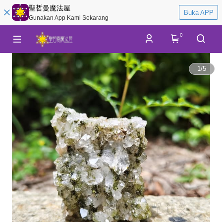
聖哲曼魔法屋
Buka APP
Gunakan App Kami Sekarang
0
1
/
5