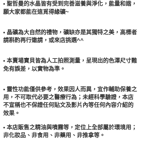
• 聖哲曼的水晶皆有受到完善滋養與淨化，能量和諧，
願大家都能在這覓得緣礦~
• 晶礦為大自然的禮物，礦缺亦是其獨特之美，高標者
請斟酌再行邀請，或來店挑選^^
• 本賣場寶貝皆為人工拍照測量，呈現出的色澤尺寸難
免有誤差，以實物為準。
• 靈性功能僅供參考，效果因人而異，宜作輔助保養之
用，不可取代必要之醫療行為；未經科學驗證，本店
不宣稱也不保證任何貼文及影片內等任何內容介紹的
效果。
• 本店販售之精油與噴霧等，定位上全部屬於環境用；
非化妝品、非食用、非藥用、非推拿等。