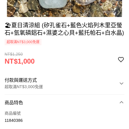
🏖️夏日清涼組 (矽孔雀石+藍色火焰列木里亞螢
石+氫氧磷鋁石+濕婆之心貝+藍托帕石+白水晶)
超取滿NT$3,000免運
NT$1,250
NT$1,000
付款與運送方式
超取滿NT$3,000免運
付款方式
商品特色
信用卡一次付款
商品編號
超商取貨付款
11840386
LINE Pay