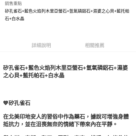
銷售重點
Apple Pay
矽孔雀石+藍色火焰列木里亞螢石+氫氧磷鋁石+濕婆之心貝+藍托帕
石+白水晶
街口支付
悠遊付
ATM付款
詳細說明
相關推薦
運送方式
矽孔雀石+藍色火焰列木里亞螢石+氫氧磷鋁石+濕婆
全家取貨付款
之心貝+藍托帕石+白水晶
每筆NT$80，滿NT$3,000(含以上)免運費
7-11取貨付款
每筆NT$80，滿NT$3,000(含以上)免運費
💙矽孔雀石
賣家宅配幫您送（台灣）
每筆NT$80，滿NT$3,000(含以上)免運費
在北美印地安人的習俗中作為藥石，據說可增強身體
抵抗力，並在沮喪無奈的情緒下帶來內在平靜。
郵局幫你送（離島）
每筆NT$80，滿NT$3,000(含以上)免運費