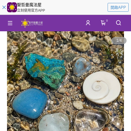
聖哲曼魔法屋
開啟APP
立刻使用官方APP
0
1
/
4