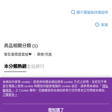
顯示電腦版詳細說明
客服
商品相關分類 (1)
聖哲曼精選套組💝
療癒/充能
本分類熱銷
全站排行
本網站中使用 cookie，欲查詢有關本網站使用 cookie 方式之詳情，及若您不希
熱門標籤
望在電腦上使用 cookie 時應如何變更電腦的 cookie 設定，請參閱本網站「
隱私
權條款
」之 Cookie 聲明。您繼續使用本網站即表示您同意本公司得按本網站使
用條款之 Cookie 聲明使用 cookie。
了解更多 >
我知道了