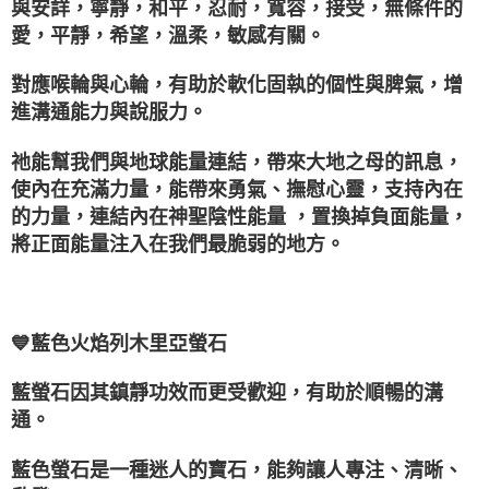
與安詳，寧靜，和平，忍耐，寬容，接受，無條件的
愛，平靜，希望，溫柔，敏感有關。
付款後門市自取
免運費
對應喉輪與心輪，有助於軟化固執的個性與脾氣，增
進溝通能力與說服力。
祂能幫我們與地球能量連結，帶來大地之母的訊息，
使內在充滿力量，能帶來勇氣、撫慰心靈，支持內在
的力量，連結內在神聖陰性能量 ，置換掉負面能量，
將正面能量注入在我們最脆弱的地方。
💙藍色火焰列木里亞螢石
藍螢石因其鎮靜功效而更受歡迎，有助於順暢的溝
通。
藍色螢石是一種迷人的寶石，能夠讓人專注、清晰、