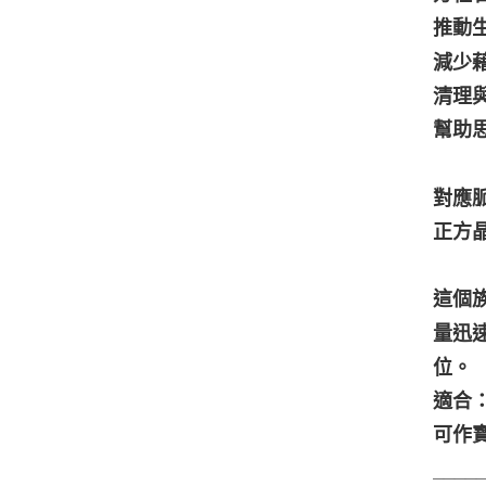
推動
減少
清理
幫助
對應
正方
這個
量迅
位。
適合
可作
____