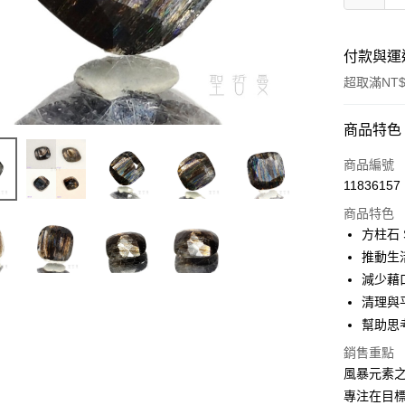
付款與運
超取滿NT$
付款方式
商品特色
信用卡一
商品編號
11836157
超商取貨
商品特色
LINE Pay
方柱石 S
推動生
Apple Pay
減少藉
街口支付
清理與
幫助思
悠遊付
銷售重點
ATM付款
風暴元素
專注在目