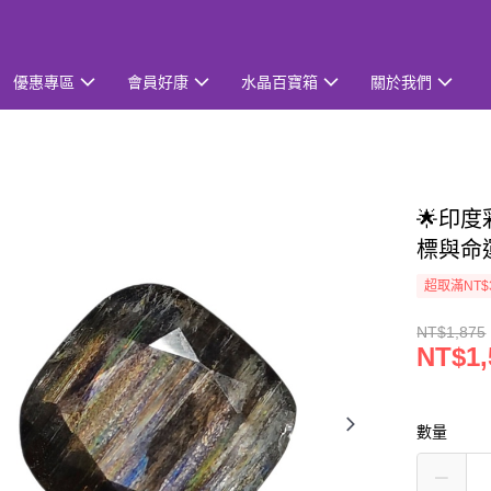
優惠專區
會員好康
水晶百寶箱
關於我們
🌟印度彩
標與命
超取滿NT$
NT$1,875
NT$1,
數量