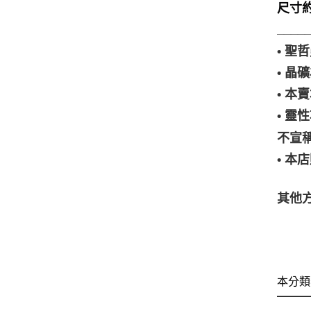
尺寸約1
____
• 
• 
• 
• 
不宣
• 
其他方
本分類