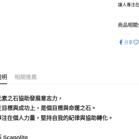
讓人專注
運送方式
全家取貨
商品相關分
每筆NT$8
7-11取貨
礦石｜🌈
分享
每筆NT$8
❄晶系❄
賣家宅配
礦石｜💍
每筆NT$8
說明
相關推薦
郵局幫你
每筆NT$8
付款後門
元素之石協助發展意志力，
免運費
在目標與成功上，是個目標與命運之石。
專注在個人力量，堅持自我的紀律與協助轉化。
Scapolite