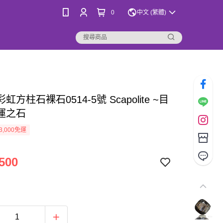
0
中文 (繁體)
虹方柱石裸石0514-5號 Scapolite ~目
運之石
3,000免運
500