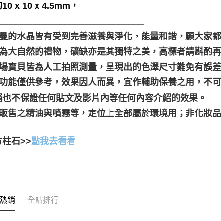
0 x 10 x 4.5mm，
______________________________
聖哲曼的水晶皆有受到完善滋養與淨化，能量和諧，願大家
晶礦為大自然的禮物，礦缺亦是其獨特之美，高標者請斟酌再
本賣場寶貝皆為人工拍照測量，呈現出的色澤尺寸難免有誤
靈性功能僅供參考，效果因人而異，宜作輔助保養之用，不
稱也不保證任何貼文及影片內等任何內容介紹的效果。
本店販售之精油與噴霧等，定位上全部屬於環境用；非化妝
柱石>>
點我去看看
熱銷
全站排行