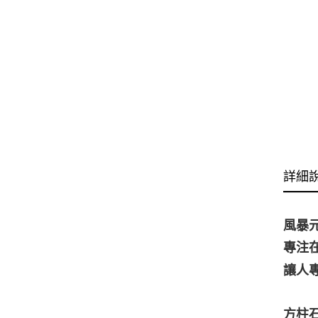
詳細
風暴
專注
讓人
方柱石 