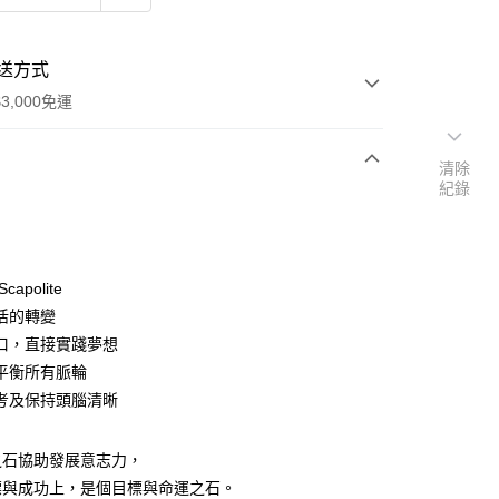
送方式
3,000免運
清除
紀錄
次付款
付款
capolite
活的轉變
口，直接實踐夢想
平衡所有脈輪
考及保持頭腦清晰
之石協助發展意志力，
標與成功上，是個目標與命運之石。