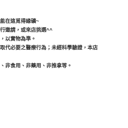
都能在這覓得緣礦~
行邀請，或來店挑選^^
差，以實物為準。
可取代必要之醫療行為；未經科學驗證，本店
品、非食用、非藥用、非推拿等。