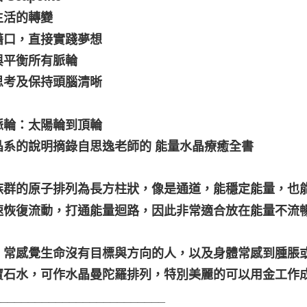
生活的轉變
藉口，直接實踐夢想
與平衡所有脈輪
思考及保持頭腦清晰
脈輪：太陽輪到頂輪
晶系的說明摘錄自思逸老師的 能量水晶療癒全書
族群的原子排列為長方柱狀，像是通道，能穩定能量，也
速恢復流動，打通能量迴路，因此非常適合放在能量不流
：常感覺生命沒有目標與方向的人，以及身體常感到腫脹
寶石水，可作水晶曼陀羅排列，特別美麗的可以用金工作
_________________________