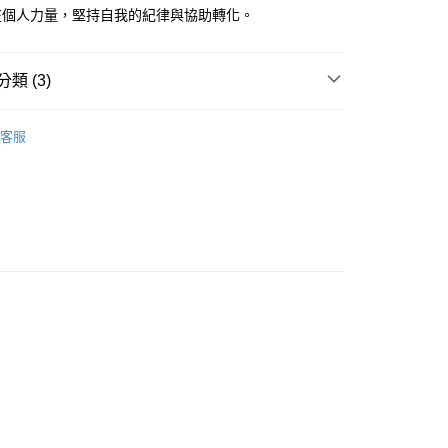
在個人力量，堅持自我的紀律與協助轉化。
付款
類 (3)
0，滿NT$3,000(含以上)免運費
付款
多彩色系礦石
方柱石 Scapolite
客服
0，滿NT$3,000(含以上)免運費
正方晶系 § 開啟
幫您送（台灣）
珠寶裸石
方柱石裸石 Scapolite
0，滿NT$3,000(含以上)免運費
送（離島）
0，滿NT$3,000(含以上)免運費
市自取