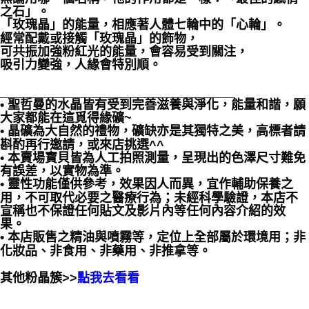
之石」。
「玫瑰晶」的能量，相應著人體七輪中的「心輪」。
經常配戴或接觸「玫瑰晶」的飾物，
可共振加強粉紅光的能量，會容易受到關注，
吸引力變強，人緣會特別順。
__________________________________
• 聖哲曼的水晶皆有受到完善滋養與淨化，能量和諧，願
大家都能在這覓得緣礦~
• 晶礦為大自然的禮物，礦缺亦是其獨特之美，高標者請
斟酌再行邀請，或來店挑選^^
• 本賣場寶貝皆為人工拍照測量，呈現出的色澤尺寸難免
有誤差，以實物為準。
• 靈性功能僅供參考，效果因人而異，宜作輔助保養之
用，不可取代必要之醫療行為；未經科學驗證，本店不
宣稱也不保證任何貼文及影片內等任何內容介紹的效
果。
• 本店販售之精油與噴霧等，定位上全部屬於環境用；非
化妝品、非食用、非藥用、非推拿等。
其他粉晶簇>>
點我去看看