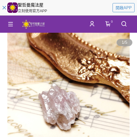
聖哲曼魔法屋
開啟APP
立刻使用官方APP
0
1
/
5