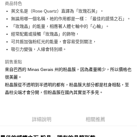
商品特色
Apple Pay
英文名是（Rose Quartz）直譯為「玫瑰石英」。
無論用哪一個名稱，祂的作用都是一樣：「最佳的感情之石」。
街口支付
「玫瑰晶」的能量，相應著人體七輪中的「心輪」。
悠遊付
經常配戴或接觸「玫瑰晶」的飾物，
可共振加強粉紅光的能量，會容易受到關注，
ATM付款
吸引力變強，人緣會特別順。
運送方式
銷售重點
全家取貨付款
來自巴西的 Minas Gerais 州的粉晶簇，因為產量稀少，所以價格也
每筆NT$80，滿NT$3,000(含以上)免運費
很美麗。
粉晶簇從不透明到半透明的都有，粉晶簇大部分都是柱身相黏，至
7-11取貨付款
晶柱尖端才會分開，但粉晶簇在國內其實並不多見。
每筆NT$80，滿NT$3,000(含以上)免運費
賣家宅配幫您送（台灣）
每筆NT$80，滿NT$3,000(含以上)免運費
詳細說明
相關推薦
郵局幫你送（離島）
每筆NT$80，滿NT$3,000(含以上)免運費