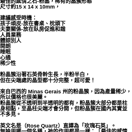
最佳的感情之石-粉晶，稀有的晶簇形態
尺寸約15 x 14 x 10mm，
付款後門市自取
建議感受時機：
免運費
孩子頑皮-放在書桌、枕頭下
夫妻關係-放在臥房促進和諧
人員業務
體諒別人
開朗
睡眠
心通
稀少性
粉晶簇沿著石英骨幹生長，半粉半白，
但在尖端處的晶型都十分完整，超可愛！
來自巴西的 Minas Gerais 州的粉晶簇，因為產量稀少，
所以價格也很美麗。
粉晶簇從不透明到半透明的都有，粉晶簇大部分都是柱
身相黏，至晶柱尖端才會分開，但粉晶簇在國內其實並
不多見。
英文名是（Rose Quartz）直譯為「玫瑰石英」。
無論用哪一個名稱，祂的作用都是一樣：「最佳的感情