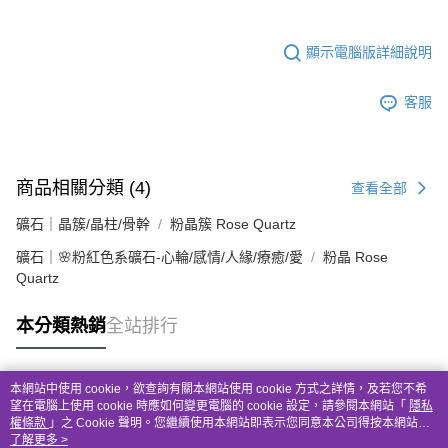
顯示電腦版詳細說明
客服
商品相關分類 (4)
查看全部
礦石｜晶簇/晶柱/骨幹
粉晶簇 Rose Quartz
礦石｜🌸粉紅色系礦石-心輪/感情/人緣/療癒/愛
粉晶 Rose
Quartz
本分類熱銷
全站排行
本網站中使用 cookie，欲查詢有關本網站使用 cookie 方式之詳情，及若您不希
熱門標籤
望在電腦上使用 cookie 時應如何變更電腦的 cookie 設定，請參閱本網站「
隱私
權條款
」之 Cookie 聲明。您繼續使用本網站即表示您同意本公司得按本網站使
用條款之 Cookie 聲明使用 cookie。
了解更多 >