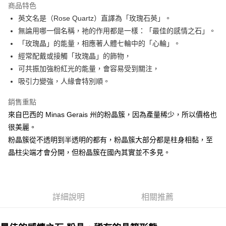
商品特色
Apple Pay
英文名是（Rose Quartz）直譯為「玫瑰石英」。
無論用哪一個名稱，祂的作用都是一樣：「最佳的感情之石」。
街口支付
「玫瑰晶」的能量，相應著人體七輪中的「心輪」。
悠遊付
經常配戴或接觸「玫瑰晶」的飾物，
可共振加強粉紅光的能量，會容易受到關注，
ATM付款
吸引力變強，人緣會特別順。
運送方式
銷售重點
全家取貨付款
來自巴西的 Minas Gerais 州的粉晶簇，因為產量稀少，所以價格也
每筆NT$80，滿NT$3,000(含以上)免運費
很美麗。
粉晶簇從不透明到半透明的都有，粉晶簇大部分都是柱身相黏，至
7-11取貨付款
晶柱尖端才會分開，但粉晶簇在國內其實並不多見。
每筆NT$80，滿NT$3,000(含以上)免運費
賣家宅配幫您送（台灣）
每筆NT$80，滿NT$3,000(含以上)免運費
詳細說明
相關推薦
郵局幫你送（離島）
每筆NT$80，滿NT$3,000(含以上)免運費