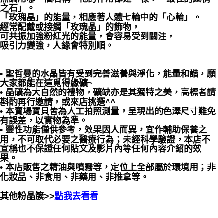
之石」。
「玫瑰晶」的能量，相應著人體七輪中的「心輪」。
經常配戴或接觸「玫瑰晶」的飾物，
可共振加強粉紅光的能量，會容易受到關注，
吸引力變強，人緣會特別順。
__________________________________
• 聖哲曼的水晶皆有受到完善滋養與淨化，能量和諧，願
大家都能在這覓得緣礦~
• 晶礦為大自然的禮物，礦缺亦是其獨特之美，高標者請
斟酌再行邀請，或來店挑選^^
• 本賣場寶貝皆為人工拍照測量，呈現出的色澤尺寸難免
有誤差，以實物為準。
• 靈性功能僅供參考，效果因人而異，宜作輔助保養之
用，不可取代必要之醫療行為；未經科學驗證，本店不
宣稱也不保證任何貼文及影片內等任何內容介紹的效
果。
• 本店販售之精油與噴霧等，定位上全部屬於環境用；非
化妝品、非食用、非藥用、非推拿等。
其他粉晶簇>>
點我去看看