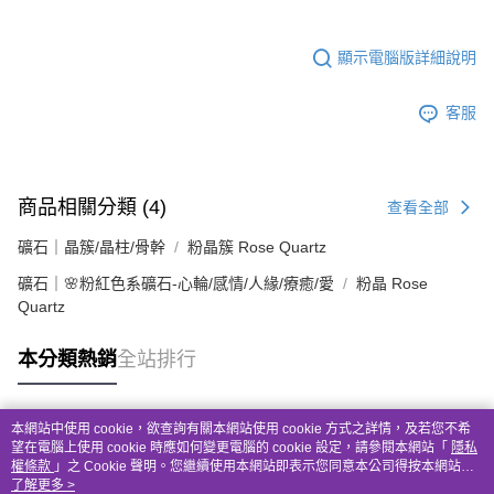
顯示電腦版詳細說明
客服
商品相關分類 (4)
查看全部
礦石｜晶簇/晶柱/骨幹
粉晶簇 Rose Quartz
礦石｜🌸粉紅色系礦石-心輪/感情/人緣/療癒/愛
粉晶 Rose
Quartz
本分類熱銷
全站排行
本網站中使用 cookie，欲查詢有關本網站使用 cookie 方式之詳情，及若您不希
熱門標籤
望在電腦上使用 cookie 時應如何變更電腦的 cookie 設定，請參閱本網站「
隱私
權條款
」之 Cookie 聲明。您繼續使用本網站即表示您同意本公司得按本網站使
用條款之 Cookie 聲明使用 cookie。
了解更多 >