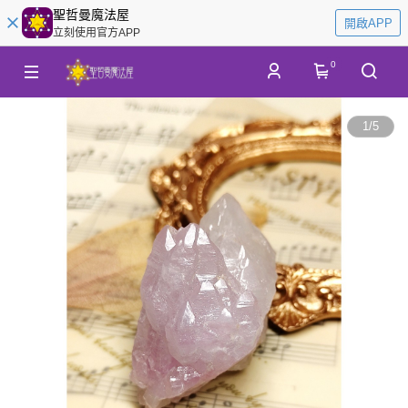
聖哲曼魔法屋
開啟APP
立刻使用官方APP
0
1
/
5