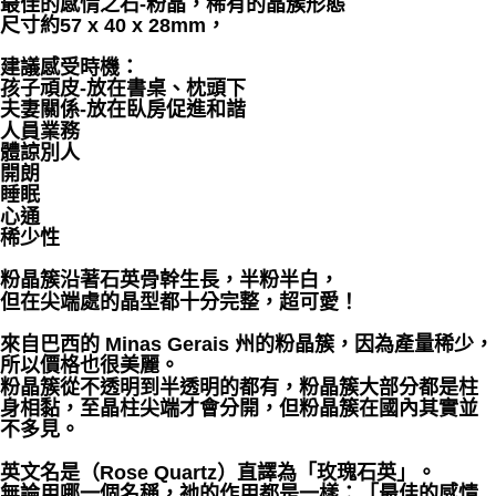
最佳的感情之石-粉晶，稀有的晶簇形態
尺寸約57 x 40 x 28mm，
付款後門市自取
建議感受時機：
免運費
孩子頑皮-放在書桌、枕頭下
夫妻關係-放在臥房促進和諧
人員業務
體諒別人
開朗
睡眠
心通
稀少性
粉晶簇沿著石英骨幹生長，半粉半白，
但在尖端處的晶型都十分完整，超可愛！
來自巴西的 Minas Gerais 州的粉晶簇，因為產量稀少，
所以價格也很美麗。
粉晶簇從不透明到半透明的都有，粉晶簇大部分都是柱
身相黏，至晶柱尖端才會分開，但粉晶簇在國內其實並
不多見。
英文名是（Rose Quartz）直譯為「玫瑰石英」。
無論用哪一個名稱，祂的作用都是一樣：「最佳的感情