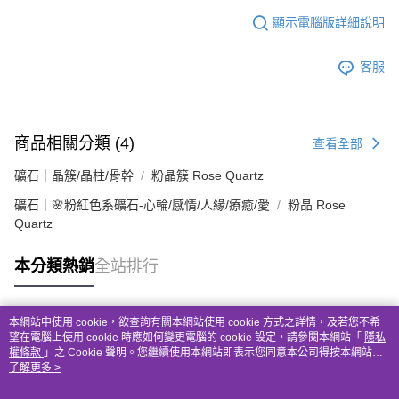
顯示電腦版詳細說明
客服
商品相關分類 (4)
查看全部
礦石｜晶簇/晶柱/骨幹
粉晶簇 Rose Quartz
礦石｜🌸粉紅色系礦石-心輪/感情/人緣/療癒/愛
粉晶 Rose
Quartz
本分類熱銷
全站排行
本網站中使用 cookie，欲查詢有關本網站使用 cookie 方式之詳情，及若您不希
熱門標籤
望在電腦上使用 cookie 時應如何變更電腦的 cookie 設定，請參閱本網站「
隱私
權條款
」之 Cookie 聲明。您繼續使用本網站即表示您同意本公司得按本網站使
用條款之 Cookie 聲明使用 cookie。
了解更多 >