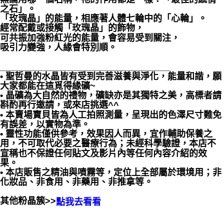
之石」。
「玫瑰晶」的能量，相應著人體七輪中的「心輪」。
經常配戴或接觸「玫瑰晶」的飾物，
可共振加強粉紅光的能量，會容易受到關注，
吸引力變強，人緣會特別順。
__________________________________
• 聖哲曼的水晶皆有受到完善滋養與淨化，能量和諧，願
大家都能在這覓得緣礦~
• 晶礦為大自然的禮物，礦缺亦是其獨特之美，高標者請
斟酌再行邀請，或來店挑選^^
• 本賣場寶貝皆為人工拍照測量，呈現出的色澤尺寸難免
有誤差，以實物為準。
• 靈性功能僅供參考，效果因人而異，宜作輔助保養之
用，不可取代必要之醫療行為；未經科學驗證，本店不
宣稱也不保證任何貼文及影片內等任何內容介紹的效
果。
• 本店販售之精油與噴霧等，定位上全部屬於環境用；非
化妝品、非食用、非藥用、非推拿等。
其他粉晶簇>>
點我去看看