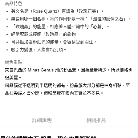
商品特色
Apple Pay
英文名是（Rose Quartz）直譯為「玫瑰石英」。
無論用哪一個名稱，祂的作用都是一樣：「最佳的感情之石」。
街口支付
「玫瑰晶」的能量，相應著人體七輪中的「心輪」。
悠遊付
經常配戴或接觸「玫瑰晶」的飾物，
可共振加強粉紅光的能量，會容易受到關注，
ATM付款
吸引力變強，人緣會特別順。
運送方式
銷售重點
全家取貨付款
來自巴西的 Minas Gerais 州的粉晶簇，因為產量稀少，所以價格也
每筆NT$80，滿NT$3,000(含以上)免運費
很美麗。
粉晶簇從不透明到半透明的都有，粉晶簇大部分都是柱身相黏，至
7-11取貨付款
晶柱尖端才會分開，但粉晶簇在國內其實並不多見。
每筆NT$80，滿NT$3,000(含以上)免運費
賣家宅配幫您送（台灣）
每筆NT$80，滿NT$3,000(含以上)免運費
詳細說明
相關推薦
郵局幫你送（離島）
每筆NT$80，滿NT$3,000(含以上)免運費