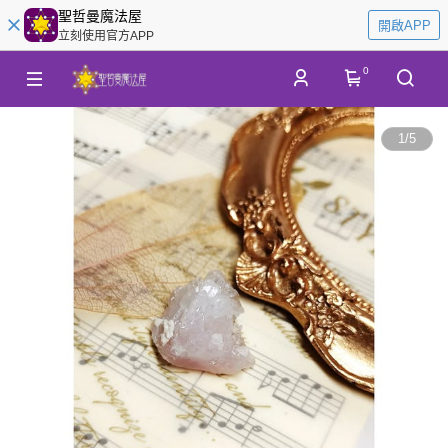
聖哲曼魔法屋
開啟APP
立刻使用官方APP
0
1
/
5