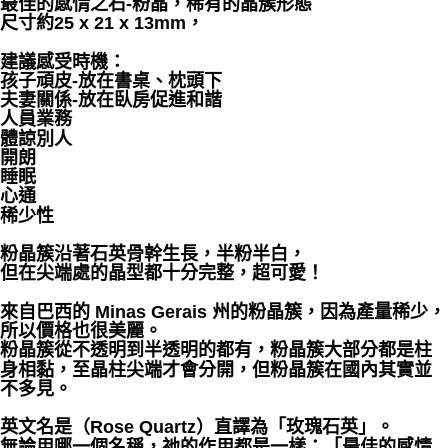
最佳的感情之石-粉晶，稀有的晶簇形態
尺寸約25 x 21 x 13mm，
付款後門市自取
免運費
建議感受時機：
孩子頑皮-放在書桌、枕頭下
夫妻關係-放在臥房促進和諧
人員業務
體諒別人
開朗
睡眠
心通
稀少性
粉晶簇沿著石英骨幹生長，半粉半白，
但在尖端處的晶型都十分完整，超可愛！
來自巴西的 Minas Gerais 州的粉晶簇，因為產量稀少，
所以價格也很美麗。
粉晶簇從不透明到半透明的都有，粉晶簇大部分都是柱
身相黏，至晶柱尖端才會分開，但粉晶簇在國內其實並
不多見。
英文名是（Rose Quartz）直譯為「玫瑰石英」。
無論用哪一個名稱，祂的作用都是一樣：「最佳的感情