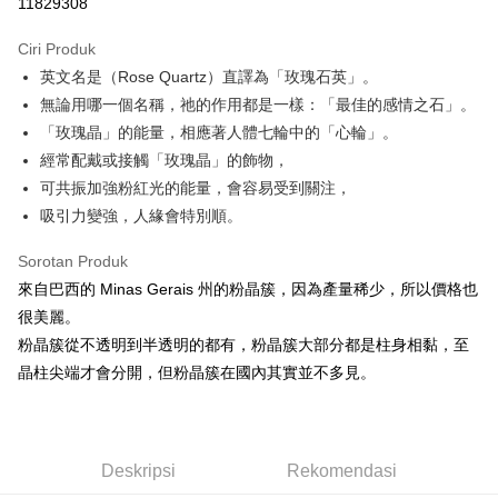
11829308
LINE Pay
Ciri Produk
Apple Pay
英文名是（Rose Quartz）直譯為「玫瑰石英」。
無論用哪一個名稱，祂的作用都是一樣：「最佳的感情之石」。
JKOPAY
「玫瑰晶」的能量，相應著人體七輪中的「心輪」。
Easy Wallet
經常配戴或接觸「玫瑰晶」的飾物，
可共振加強粉紅光的能量，會容易受到關注，
Pemindahan ATM
吸引力變強，人緣會特別順。
Pilihan Penghantaran
Sorotan Produk
全家取貨付款
來自巴西的 Minas Gerais 州的粉晶簇，因為產量稀少，所以價格也
NT$80/pesanan | Penghantaran percuma untuk pesanan
很美麗。
NT$3,000 atau lebih
粉晶簇從不透明到半透明的都有，粉晶簇大部分都是柱身相黏，至
晶柱尖端才會分開，但粉晶簇在國內其實並不多見。
7-11取貨付款
NT$80/pesanan | Penghantaran percuma untuk pesanan
NT$3,000 atau lebih
Deskripsi
Rekomendasi
賣家宅配幫您送（台灣）