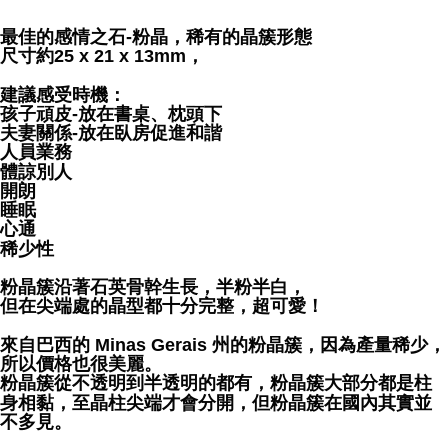
NT$80/pesanan | Penghantaran percuma untuk pesanan
NT$3,000 atau lebih
最佳的感情之石-粉晶，稀有的晶簇形態
尺寸約25 x 21 x 13mm，
郵局幫你送（離島）
建議感受時機：
NT$80/pesanan | Penghantaran percuma untuk pesanan
孩子頑皮-放在書桌、枕頭下
NT$3,000 atau lebih
夫妻關係-放在臥房促進和諧
人員業務
付款後門市自取
體諒別人
Penghantaran percuma
開朗
睡眠
心通
稀少性
粉晶簇沿著石英骨幹生長，半粉半白，
但在尖端處的晶型都十分完整，超可愛！
來自巴西的 Minas Gerais 州的粉晶簇，因為產量稀少，
所以價格也很美麗。
粉晶簇從不透明到半透明的都有，粉晶簇大部分都是柱
身相黏，至晶柱尖端才會分開，但粉晶簇在國內其實並
不多見。