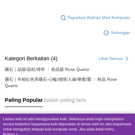
Paparkan Butiran Mod Komputer
Sokongan
Kategori Berkaitan (4)
Lihat Semua
礦石｜晶簇/晶柱/骨幹
粉晶簇 Rose Quartz
礦石｜🌸粉紅色系礦石-心輪/感情/人緣/療癒/愛
粉晶 Rose
Quartz
Paling Popular
Jualan paling laris
Laman web ini ada menggunakan kuki. Sekiranya anda ingin mengetahui
Tag Popular
secara terperinci bagaimana kuki digunakan di laman web ini, dan bagaimana
untuk mengubah tetapan kuki komputer anda. Jika anda tidak mahu
menggunakan kuki di komputer anda, sila rujuk penerangan mengenai kuki.
Butiran >