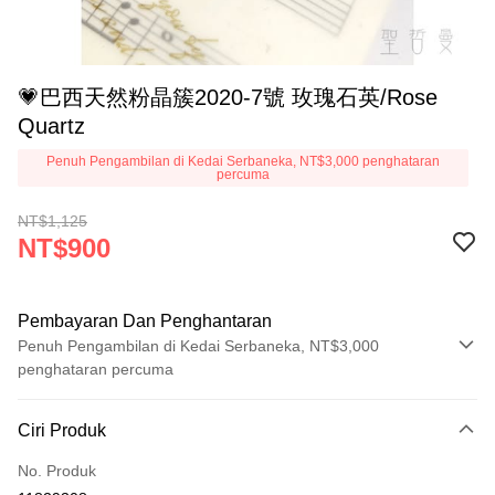
💗巴西天然粉晶簇2020-7號 玫瑰石英/Rose
Quartz
Penuh Pengambilan di Kedai Serbaneka, NT$3,000 penghataran
percuma
NT$1,125
NT$900
Pembayaran Dan Penghantaran
Penuh Pengambilan di Kedai Serbaneka, NT$3,000
penghataran percuma
Kaedah Pembayaran
Ciri Produk
Kad Kredit (Bayaran Penuh)
No. Produk
Pengambilan di Kedai Serbaneka