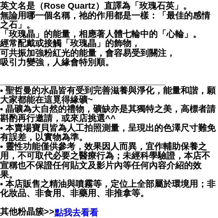
英文名是（Rose Quartz）直譯為「玫瑰石英」。
無論用哪一個名稱，祂的作用都是一樣：「最佳的感情
之石」。
「玫瑰晶」的能量，相應著人體七輪中的「心輪」。
經常配戴或接觸「玫瑰晶」的飾物，
可共振加強粉紅光的能量，會容易受到關注，
吸引力變強，人緣會特別順。
__________________________________
• 聖哲曼的水晶皆有受到完善滋養與淨化，能量和諧，願
大家都能在這覓得緣礦~
• 晶礦為大自然的禮物，礦缺亦是其獨特之美，高標者請
斟酌再行邀請，或來店挑選^^
• 本賣場寶貝皆為人工拍照測量，呈現出的色澤尺寸難免
有誤差，以實物為準。
• 靈性功能僅供參考，效果因人而異，宜作輔助保養之
用，不可取代必要之醫療行為；未經科學驗證，本店不
宣稱也不保證任何貼文及影片內等任何內容介紹的效
果。
• 本店販售之精油與噴霧等，定位上全部屬於環境用；非
化妝品、非食用、非藥用、非推拿等。
其他粉晶簇>>
點我去看看