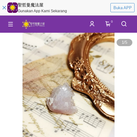
聖哲曼魔法屋
Buka APP
Gunakan App Kami Sekarang
0
1
/
5