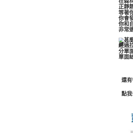
在森
正靜
等著
你會
你和
非常
甚
經過
分單
單面
還有
點我