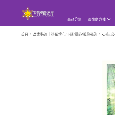
商品分類
靈性處方箋
首頁
居家裝飾｜🧸聖壇布/斗篷/掛飾/雕像擺飾
掛布/桌