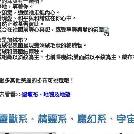
林的深處有一顆樹，
靜地，等著你。
你願意，通過祂走進內心。
發現愛、和平與和諧就在你心中。
自然正滋養著彼此。
適合在祂面前靜心冥想，感受寧靜與愛的氛圍
麼是加絨布？
拉絨後表面呈現豐潤絨毛狀的棉織物。
面絨和雙面絨兩種。
絨組織以斜紋為主，也稱嗶嘰絨;雙面絨以平紋為主，絨布
很多其他美麗的掛布可挑選哦！
去看看>>
聖壇布、地毯及地墊