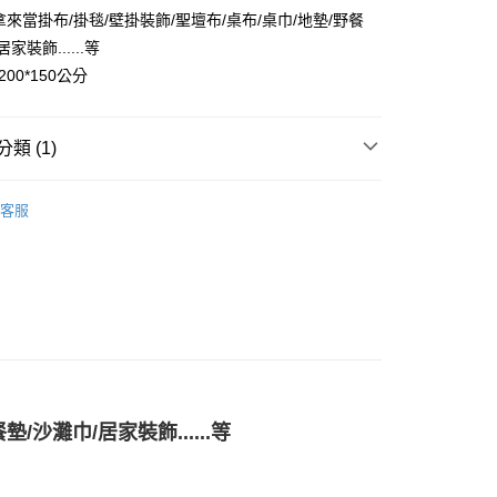
🏻可以拿來當掛布/掛毯/壁掛裝飾/聖壇布/桌布/桌巾/地墊/野餐
家裝飾......等
200*150公分
付款
0，滿NT$3,000(含以上)免運費
類 (1)
付款
🧸聖壇布/斗篷/掛飾/雕像擺飾
掛布/桌布/聖壇布
0，滿NT$3,000(含以上)免運費
客服
幫您送（台灣）
0，滿NT$3,000(含以上)免運費
送（離島）
0，滿NT$3,000(含以上)免運費
市自取
沙灘巾/居家裝飾......等