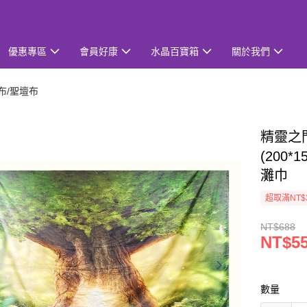
優惠專區
會員好康
水晶百寶箱
關於我們
布/聖壇布
精靈之
(200
灘巾
超取滿NT$
NT$688
NT$5
數量