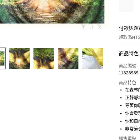
付款與運
超取滿NT$
付款方式
商品特色
信用卡一
商品編號
11828989
超商取貨
商品特色
LINE Pay
在森林
正靜靜
Apple Pay
等著你
街口支付
你會發
你和自
悠遊付
非常適
ATM付款
銷售重點