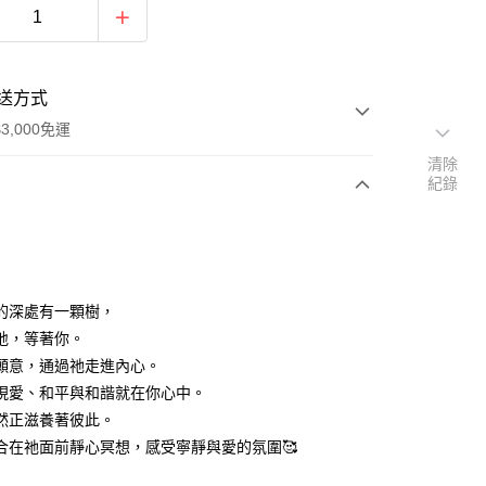
送方式
3,000免運
清除
紀錄
次付款
付款
的深處有一顆樹，
地，等著你。
願意，通過祂走進內心。
現愛、和平與和諧就在你心中。
然正滋養著彼此。
合在祂面前靜心冥想，感受寧靜與愛的氛圍🥰