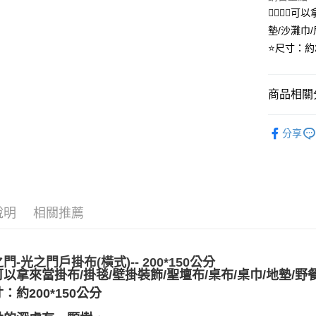
👉🏻👉
墊/沙灘巾/居
運送方式
⭐️尺寸：約
全家取貨
每筆NT$8
商品相關分
7-11取貨
居家裝飾｜
每筆NT$8
分享
賣家宅配
每筆NT$8
郵局幫你
說明
相關推薦
每筆NT$8
付款後門
免運費
之門-光之門戶
掛布(橫式)
-- 200*150公分
可以拿來當掛布/掛毯/壁掛裝飾/聖壇布/桌布/桌巾/地墊/野餐墊/
：約200*150公分