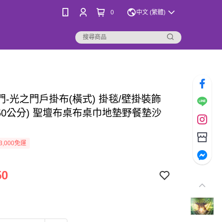
0
中文 (繁體)
門-光之門戶掛布(橫式) 掛毯/壁掛裝飾
*150公分) 聖壇布桌布桌巾地墊野餐墊沙
3,000免運
50