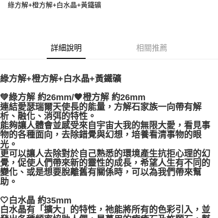
Apple Pay
綠方解+橙方解+白水晶+黃鐵礦
街口支付
悠遊付
詳細說明
相關推薦
ATM付款
綠方解+橙方解+白水晶+黃鐵礦
運送方式
全家取貨付款
💚綠方解 約26mm/🧡橙方解 約26mm
連結愛瑟瑞爾天使長的能量，方解石家族一向帶有解
每筆NT$80，滿NT$3,000(含以上)免運費
析、融化、消弭的特性。
能夠讓人體會並感受來自宇宙大我的無限大愛，看見事
7-11取貨付款
物的各種面向，去除錯覺與幻想，培養看清事物的眼
每筆NT$80，滿NT$3,000(含以上)免運費
光。
更可以讓人去除對於自己熟悉的環境產生抗拒心理的幻
賣家宅配幫您送（台灣）
覺，促使人們帶來新的靈性的成長，希望人生有不同的
變化、或是想要脫離舊有關係時，可以為我們帶來幫
每筆NT$80，滿NT$3,000(含以上)免運費
助。
郵局幫你送（離島）
🤍白水晶 約35mm
每筆NT$80，滿NT$3,000(含以上)免運費
白水晶有「擴大」的特性，祂能將所有的色彩引入，並