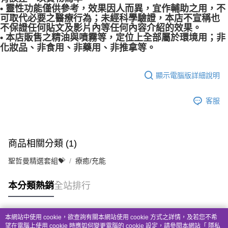
• 靈性功能僅供參考，效果因人而異，宜作輔助之用，不
可取代必要之醫療行為；未經科學驗證，本店不宣稱也
不保證任何貼文及影片內等任何內容介紹的效果。
• 本店販售之精油與噴霧等，定位上全部屬於環境用；非
化妝品、非食用、非藥用、非推拿等。
顯示電腦版詳細說明
客服
商品相關分類 (1)
聖哲曼精選套組💝
療癒/充能
本分類熱銷
全站排行
本網站中使用 cookie，欲查詢有關本網站使用 cookie 方式之詳情，及若您不希
熱門標籤
望在電腦上使用 cookie 時應如何變更電腦的 cookie 設定，請參閱本網站「
隱私