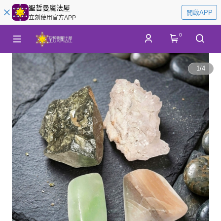
聖哲曼魔法屋
開啟APP
立刻使用官方APP
0
1
/
4