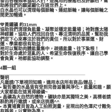
發出各種頻率協助人們，是萬用的療癒石及許願石，幫
付款後門市自取
助將我們的願望顯化在這世界上。
免運費
白水晶也可以清理每個脈輪、連結脈輪，讓每個脈輪之
間更加暢通。
💛黃鐵礦 約31mm
協助我們清理負能量、凝聚並穩定能量場；祂對應太陽
神經叢，協助人們找回自信、專注清明的品質，幫助我
們定下心來專注於我們的責任，所以對於事業運、財
運、學業都很有助益！
祂可以幫助肉體能量集中，疏通能量、往下紮根！
對於生命處於混亂的人、希望生命恢復秩序、讓自己學
會負責，祂都能協助調整。
4顆一組
__________________________________
聲明
凡邀請/下單視同知曉，適用本店所有商品/贈品：
• 聖哲曼的水晶皆有受到完善滋養與淨化，能量和諧，願
大家都能在這覓得緣礦~
• 晶礦為大自然的禮物，礦缺亦是其獨特之美，高標者請
斟酌再行邀請，或來店挑選^^
• 本賣場寶貝皆為人工拍照測量，呈現出的色澤尺寸難免
有誤差，以實物為準。