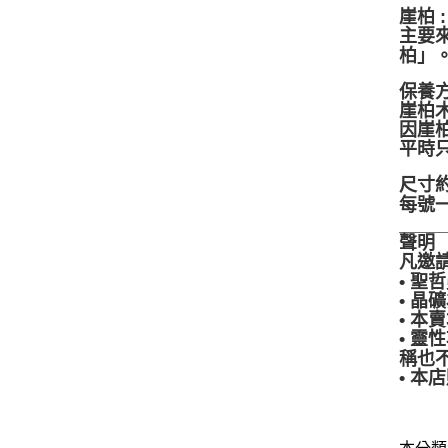
崖柏 
主要
柏」
保養方
崖柏
因崖
平時
尺寸約
每號
____
聲明
凡邀
• 
• 
• 
• 
稱也
• 