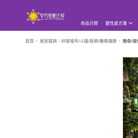
商品分類
靈性處方箋
首頁
居家裝飾｜🧸聖壇布/斗篷/掛飾/雕像擺飾
雕像/擺