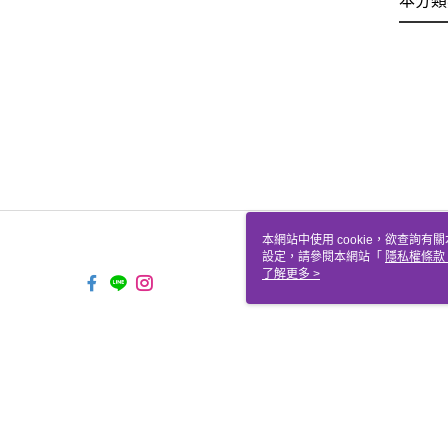
本分類
本網站中使用 cookie，欲查詢有關
設定，請參閱本網站「
隱私權條款
使用 cookie。
了解更多 >
TW-MWG1-67-141 Web2.0 De
© 2026 by 聖哲曼顧問有限公司