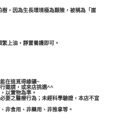
柏樹，因為生長環境極為艱險，被稱為「崖
頻繁上油，靜置養護即可。
都能在這覓得緣礦~
行邀請，或來店挑選^^
差，以實物為準。
代必要之醫療行為；未經科學驗證，本店不宣
品、非食用、非藥用、非推拿等。