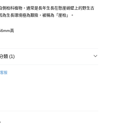
自側柏科植物，通常是長年生長在懸崖峭壁上的野生古
因為生長環境極為艱險，被稱為「崖柏」。
56mm高
付款
類 (1)
0，滿NT$3,000(含以上)免運費
付款
🧸聖壇布/斗篷/掛飾/雕像擺飾
雕像/擺件
客服
0，滿NT$3,000(含以上)免運費
幫您送（台灣）
0，滿NT$3,000(含以上)免運費
送（離島）
0，滿NT$3,000(含以上)免運費
。
市自取