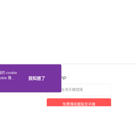
 cookie
kie 聲明
我知道了
官方APP
免費傳送載點至手機
若接到可疑電話，請洽詢165反詐騙專線
本站最佳瀏覽環境請使用 Google Chrome、Firefox 或 Edge 以上版本