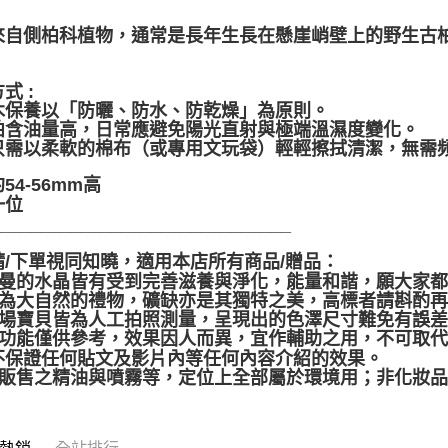
免運費
:
來自側柏科植物，通常是長年生長在懸崖峭壁上的野生古
。
式 :
木保養以「防曬、防水、防乾燥」為原則。
柏含油量高，日常應避免陽光直射與極端溫濕度變化。
只需以柔軟的棉布（或專用文玩袋）輕輕擦拭清潔，無需
54-56mm高
一位
______________________________
請/下單視同知曉，適用本店所有商品/贈品：
聖哲曼的水晶皆有受到完善滋養與淨化，能量和諧，願大家
晶礦為大自然的禮物，礦缺亦是其獨特之美，高標者請斟酌再
本賣場寶貝皆為人工拍照測量，呈現出的色澤尺寸難免有誤
靈性功能僅供參考，效果因人而異，宜作輔助之用，不可取
不保證任何貼文及影片內等任何內容介紹的效果。
本店販售之精油與噴霧等，定位上全部屬於環境用；非化妝