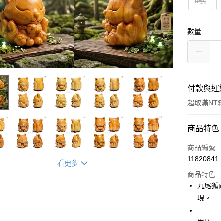
9號
數量
付款與運
超取滿NT$
付款方式
商品特色
信用卡一
商品編號
11820841
看更多
超商取貨
商品特色
LINE Pay
九尾狐
現。
Apple Pay
街口支付