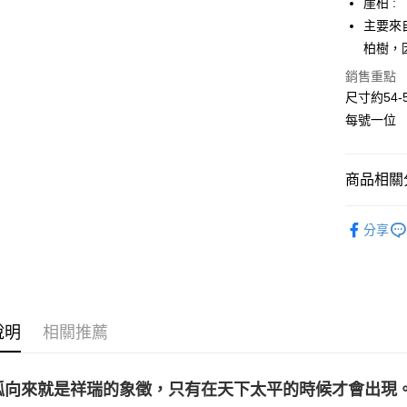
崖柏 :
主要來
悠遊付
柏樹，
ATM付款
銷售重點
尺寸約54-
每號一位
運送方式
全家取貨
商品相關分
每筆NT$8
7-11取貨
居家裝飾｜
分享
每筆NT$8
賣家宅配
每筆NT$8
說明
相關推薦
郵局幫你
每筆NT$8
狐向來就是祥瑞的象徵，只有在天下太平的時候才會出現
付款後門