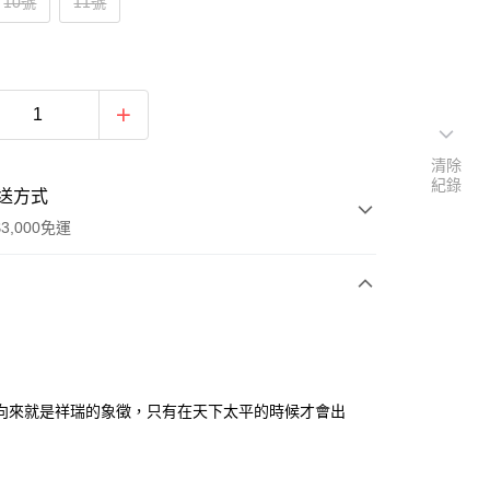
10號
11號
清除
紀錄
送方式
3,000免運
次付款
付款
向來就是祥瑞的象徵，只有在天下太平的時候才會出