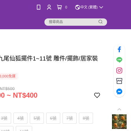
0
中文 (繁體)
九尾仙狐擺件1~11號 雕件/擺飾/居家裝
3,000免運
 NT$500
0 ~ NT$400
3號
4號
5號
6號
7號
8號