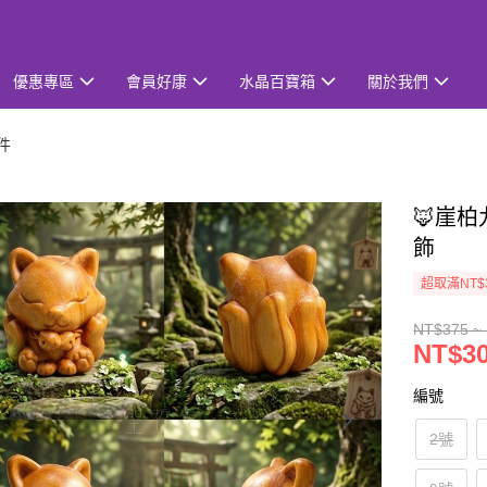
優惠專區
會員好康
水晶百寶箱
關於我們
件
🦊崖柏
飾
超取滿NT$
NT$375 ~
NT$30
編號
2號