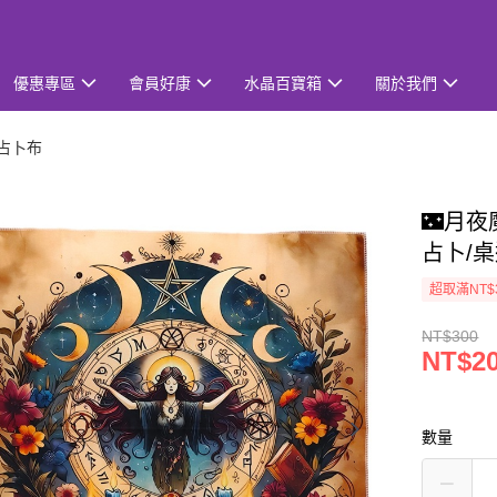
優惠專區
會員好康
水晶百寶箱
關於我們
/占卜布
🌃月夜
占卜/
超取滿NT$
NT$300
NT$2
數量