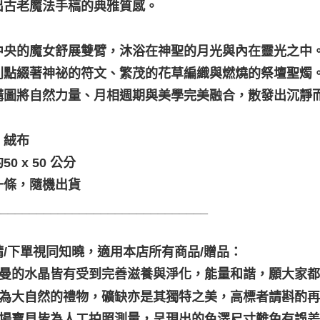
出古老魔法手稿的典雅質感。
中央的魔女舒展雙臂，沐浴在神聖的月光與內在靈光之中
則點綴著神祕的符文、繁茂的花草編織與燃燒的祭壇聖燭
構圖將自然力量、月相週期與美學完美融合，散發出沉靜
：絨布
0 x 50 公分
一條，隨機出貨
______________________________
請/下單視同知曉，適用本店所有商品/贈品：
聖哲曼的水晶皆有受到完善滋養與淨化，能量和諧，願大家
晶礦為大自然的禮物，礦缺亦是其獨特之美，高標者請斟酌再
本賣場寶貝皆為人工拍照測量，呈現出的色澤尺寸難免有誤