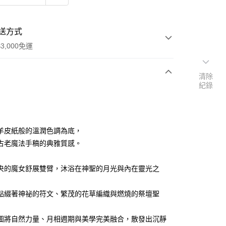
送方式
3,000免運
清除
紀錄
次付款
付款
羊皮紙般的溫潤色調為底，
古老魔法手稿的典雅質感。
央的魔女舒展雙臂，沐浴在神聖的月光與內在靈光之
點綴著神祕的符文、繁茂的花草編織與燃燒的祭壇聖
圖將自然力量、月相週期與美學完美融合，散發出沉靜