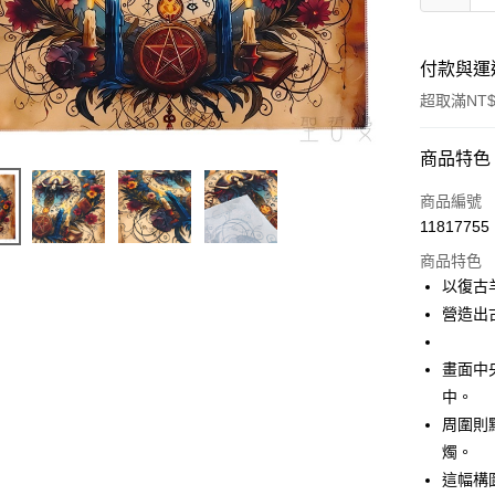
付款與運
超取滿NT$
付款方式
商品特色
信用卡一
商品編號
11817755
超商取貨
商品特色
LINE Pay
以復古
營造出
Apple Pay
街口支付
畫面中
中。
悠遊付
周圍則
ATM付款
燭。
這幅構