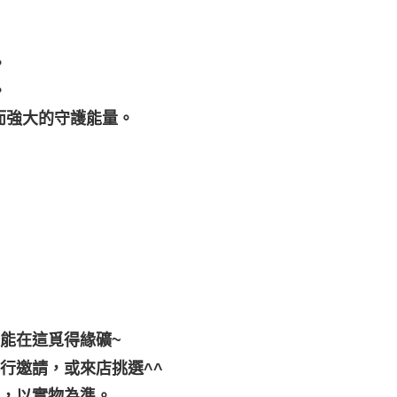
。
。
而強大的守護能量。
都能在這覓得緣礦~
行邀請，或來店挑選^^
差，以實物為準。