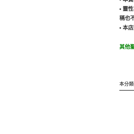
• 
稱也
• 
其他聖
本分類