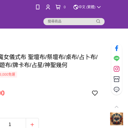
0
中文 (繁體)
魔女儀式布 聖壇布/祭壇布/桌布/占卜布/
桌遊布/牌卡布/占星/神聖幾何
3,000免運
00