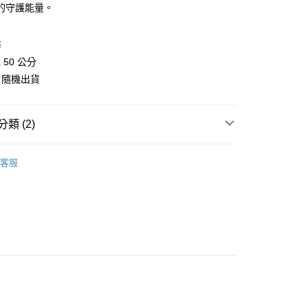
的守護能量。
付款
布
0，滿NT$3,000(含以上)免運費
 50 公分
，隨機出貨
付款
0，滿NT$3,000(含以上)免運費
類 (2)
幫您送（台灣）
0，滿NT$3,000(含以上)免運費
🧸聖壇布/斗篷/掛飾/雕像擺飾
塔羅布/占卜布
客服
送（離島）
恩符文/牌卡/占卜布
占卜布/塔羅布
0，滿NT$3,000(含以上)免運費
市自取