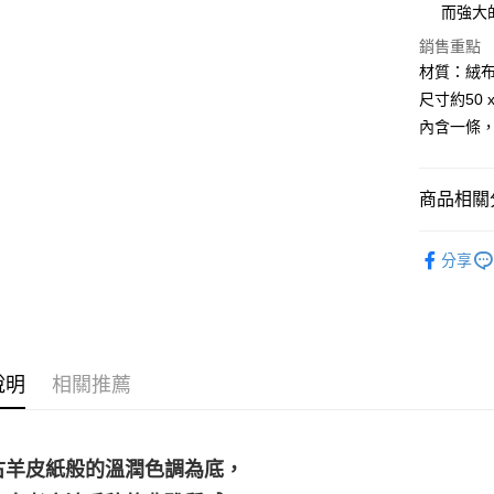
而強大
運送方式
銷售重點
全家取貨
材質：絨
每筆NT$8
尺寸約50 x
內含一條
7-11取貨
每筆NT$8
商品相關分
賣家宅配
每筆NT$8
居家裝飾｜
分享
郵局幫你
占卜｜♣盧
每筆NT$8
付款後門
免運費
說明
相關推薦
古羊皮紙般的溫潤色調為底，