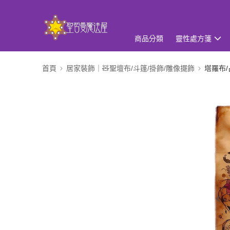
商品分類
靈性處方箋
首頁
居家裝飾｜🧸聖壇布/斗篷/掛飾/雕像擺飾
塔羅布