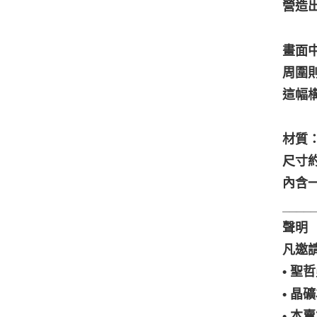
營造
畫面
周圍
這幅
材質
尺寸約5
內含
____
聲明
凡邀
• 
• 
• 