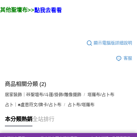
其他聖壇布>>
點我去看看
顯示電腦版詳細說明
客服
商品相關分類 (2)
居家裝飾｜🧸聖壇布/斗篷/掛飾/雕像擺飾
塔羅布/占卜布
占卜｜♣盧恩符文/牌卡/占卜布
占卜布/塔羅布
本分類熱銷
全站排行