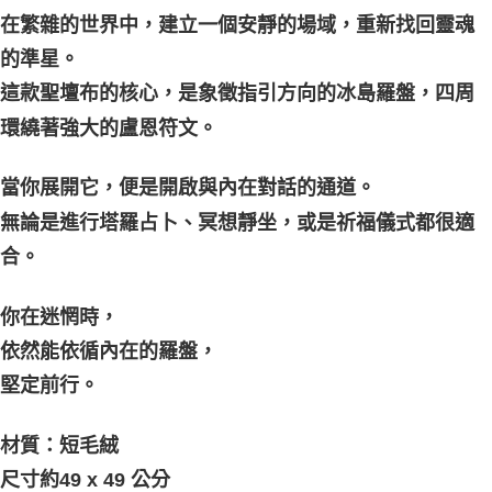
在繁雜的世界中，建立一個安靜的場域，重新找回靈魂
付款後門市自取
的準星。
免運費
這款聖壇布的核心，是象徵指引方向的冰島羅盤，四周
環繞著強大的盧恩符文。
當你展開它，便是開啟與內在對話的通道。
無論是進行塔羅占卜、冥想靜坐，或是祈福儀式都很適
合。
你在迷惘時，
依然能依循內在的羅盤，
堅定前行。
材質：短毛絨
尺寸約49 x 49 公分