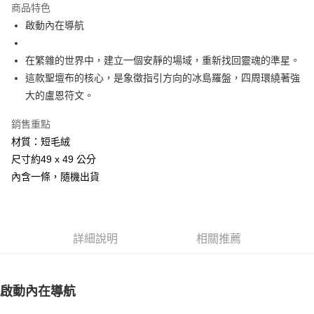
商品特色
Apple Pay
啟動內在導航
街口支付
在繁雜的世界中，建立一個安靜的場域，重新找回靈魂的準星。
悠遊付
這款聖壇布的核心，是象徵指引方向的冰島羅盤，四周環繞著強
大的盧恩符文。
ATM付款
銷售重點
運送方式
材質：短毛絨
全家取貨付款
尺寸約49 x 49 公分
每筆NT$80，滿NT$3,000(含以上)免運費
內含一條，隨機出貨
7-11取貨付款
每筆NT$80，滿NT$3,000(含以上)免運費
詳細說明
相關推薦
賣家宅配幫您送（台灣）
每筆NT$80，滿NT$3,000(含以上)免運費
啟動內在導航
郵局幫你送（離島）
每筆NT$80，滿NT$3,000(含以上)免運費