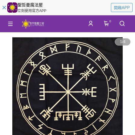
聖哲曼魔法屋
開啟APP
立刻使用官方APP
0
1
/
4