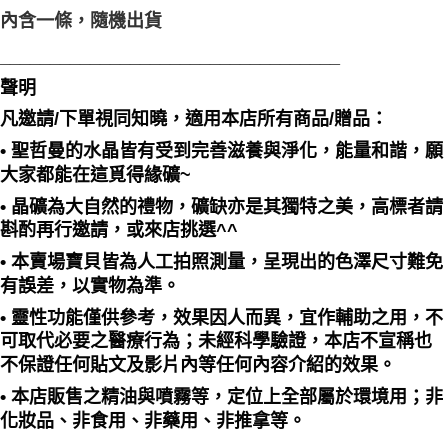
內含一條，隨機出貨
__________________________________
聲明
凡邀請/下單視同知曉，適用本店所有商品/贈品：
• 聖哲曼的水晶皆有受到完善滋養與淨化，能量和諧，願
大家都能在這覓得緣礦~
• 晶礦為大自然的禮物，礦缺亦是其獨特之美，高標者請
斟酌再行邀請，或來店挑選^^
• 本賣場寶貝皆為人工拍照測量，呈現出的色澤尺寸難免
有誤差，以實物為準。
• 靈性功能僅供參考，效果因人而異，宜作輔助之用，不
可取代必要之醫療行為；未經科學驗證，本店不宣稱也
不保證任何貼文及影片內等任何內容介紹的效果。
• 本店販售之精油與噴霧等，定位上全部屬於環境用；非
化妝品、非食用、非藥用、非推拿等。