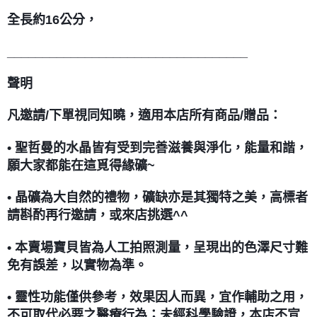
全長約16公分，
__________________________________
聲明
凡邀請/下單視同知曉，適用本店所有商品/贈品：
• 聖哲曼的水晶皆有受到完善滋養與淨化，能量和諧，
願大家都能在這覓得緣礦~
• 晶礦為大自然的禮物，礦缺亦是其獨特之美，高標者
請斟酌再行邀請，或來店挑選^^
• 本賣場寶貝皆為人工拍照測量，呈現出的色澤尺寸難
免有誤差，以實物為準。
• 靈性功能僅供參考，效果因人而異，宜作輔助之用，
不可取代必要之醫療行為；未經科學驗證，本店不宣