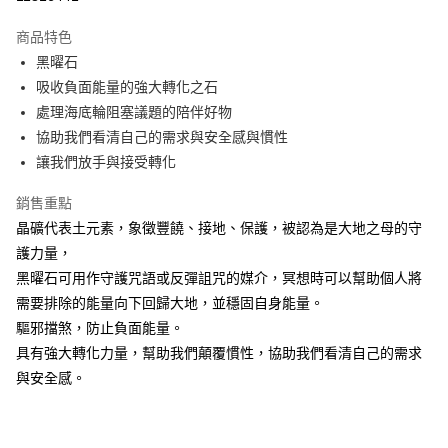
LINE Pay
商品特色
Apple Pay
黑曜石
吸收負面能量的強大轉化之石
街口支付
處理海底輪阻塞議題的陪伴好物
悠遊付
協助我們看清自己的需求與安全感與慣性
讓我們放手與接受轉化
ATM付款
銷售重點
運送方式
晶礦代表土元素，象徵豐饒、接地、保護，被認為是大地之母的守
全家取貨付款
護力量，
每筆NT$80，滿NT$3,000(含以上)免運費
黑曜石可用作守護咒語或反彈詛咒的媒介，冥想時可以幫助個人將
需要排除的能量向下回歸大地，並穩固自身能量。
7-11取貨付款
驅邪擋煞，防止負面能量。
每筆NT$80，滿NT$3,000(含以上)免運費
具有強大轉化力量，幫助我們顛覆慣性，協助我們看清自己的需求
賣家宅配幫您送（台灣）
與安全感。
每筆NT$80，滿NT$3,000(含以上)免運費
郵局幫你送（離島）