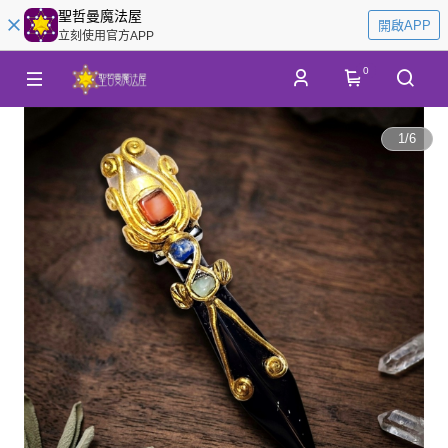
聖哲曼魔法屋
開啟APP
立刻使用官方APP
0
1
/
6