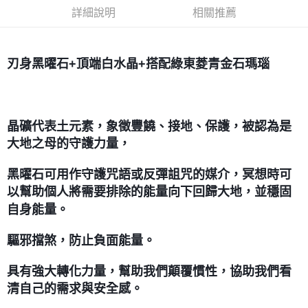
詳細說明
相關推薦
每筆NT$80，滿NT$3,000(含以上)免運費
付款後門市自取
免運費
刃身黑曜石+頂端白水晶+搭配綠東菱青金石瑪瑙
晶礦代表土元素，象徵豐饒、接地、保護，被認為是
大地之母的守護力量，
黑曜石可用作守護咒語或反彈詛咒的媒介，冥想時可
以幫助個人將需要排除的能量向下回歸大地，並穩固
自身能量。
驅邪擋煞，防止負面能量。
具有強大轉化力量，幫助我們顛覆慣性，協助我們看
清自己的需求與安全感。