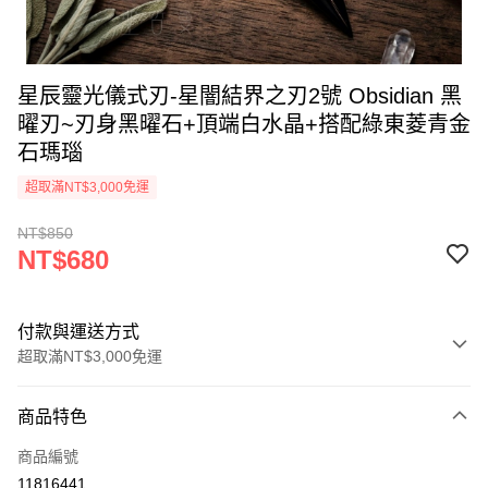
星辰靈光儀式刃-星闇結界之刃2號 Obsidian 黑
曜刃~刃身黑曜石+頂端白水晶+搭配綠東菱青金
石瑪瑙
超取滿NT$3,000免運
NT$850
NT$680
付款與運送方式
超取滿NT$3,000免運
付款方式
商品特色
信用卡一次付款
商品編號
超商取貨付款
11816441