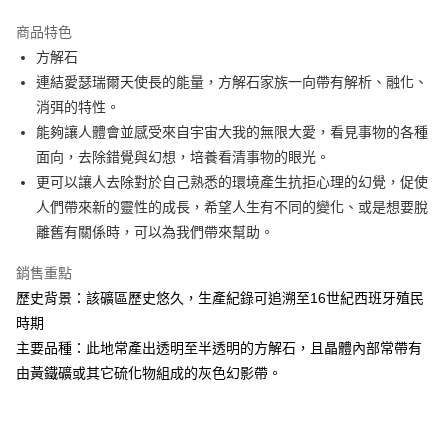
LINE Pay
商品特色
Apple Pay
方解石
連結愛瑟瑞爾天使長的能量，方解石家族一向帶有解析、融化、
街口支付
消弭的特性。
悠遊付
能夠讓人體會並感受來自宇宙大我的無限大愛，看見事物的各種
面向，去除錯覺與幻想，培養看清事物的眼光。
ATM付款
更可以讓人去除對於自己熟悉的環境產生抗拒心理的幻覺，促使
人們帶來新的靈性的成長，希望人生有不同的變化、或是想要脫
運送方式
離舊有關係時，可以為我們帶來幫助。
全家取貨付款
每筆NT$80，滿NT$3,000(含以上)免運費
銷售重點
歷史背景：該礦區歷史悠久，生產紀錄可追溯至16世紀西班牙殖民
7-11取貨付款
時期
每筆NT$80，滿NT$3,000(含以上)免運費
主要品種：此地常產出透明至半透明的方解石，且晶體內部常帶有
賣家宅配幫您送（台灣）
由黃鐵礦或其它硫化物組成的灰色幻影帶。
每筆NT$80，滿NT$3,000(含以上)免運費
郵局幫你送（離島）