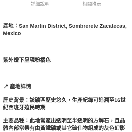
詳細說明
相關推薦
每筆NT$80，滿NT$3,000(含以上)免運費
付款後門市自取
免運費
產地：San Martin District, Sombrerete Zacatecas,
Mexico
紫外燈下呈現粉橘色
📍 產地詳情
歷史背景：該礦區歷史悠久，生產紀錄可追溯至16世
紀西班牙殖民時期
主要品種：此地常產出透明至半透明的方解石，且晶
體內部常帶有由黃鐵礦或其它硫化物組成的灰色幻影