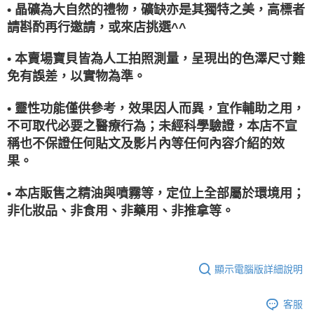
• 晶礦為大自然的禮物，礦缺亦是其獨特之美，高標者
請斟酌再行邀請，或來店挑選^^
• 本賣場寶貝皆為人工拍照測量，呈現出的色澤尺寸難
免有誤差，以實物為準。
• 靈性功能僅供參考，效果因人而異，宜作輔助之用，
不可取代必要之醫療行為；未經科學驗證，本店不宣
稱也不保證任何貼文及影片內等任何內容介紹的效
果。
• 本店販售之精油與噴霧等，定位上全部屬於環境用；
非化妝品、非食用、非藥用、非推拿等。
顯示電腦版詳細說明
客服