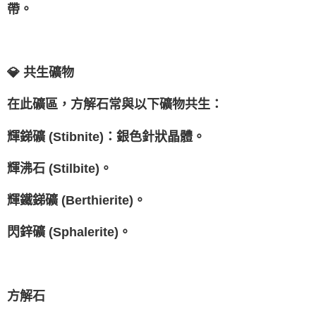
帶。
💎 共生礦物
在此礦區，方解石常與以下礦物共生：
輝銻礦 (Stibnite)：銀色針狀晶體。
輝沸石 (Stilbite)。
輝鐵銻礦 (Berthierite)。
閃鋅礦 (Sphalerite)。
方解石