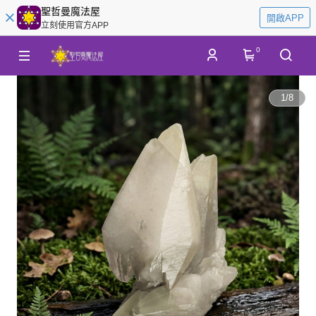
聖哲曼魔法屋
開啟APP
立刻使用官方APP
0
1
/
8